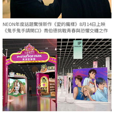
NEON年度話題驚悚新作《愛的魔樣》8月14日上映
《鬼手鬼手請開口》喬伯德挑戰青春與恐懼交纏之作