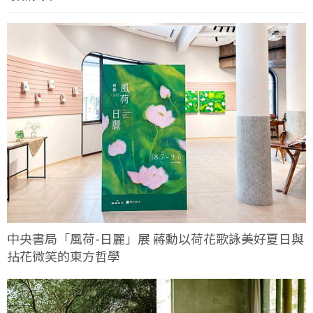
中央書局「風荷-日麗」展 蔣勳以荷花歌詠美好夏日與
拈花微笑的東方哲學