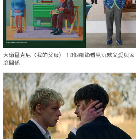
大衛霍克尼〈我的父母〉！8個細節看見沉默父愛與家
庭關係