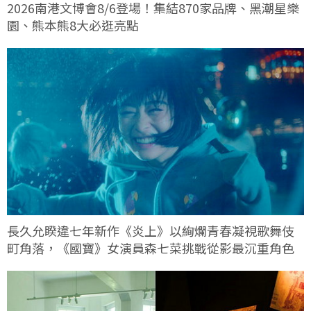
2026南港文博會8/6登場！集結870家品牌、黑潮星樂
園、熊本熊8大必逛亮點
長久允睽違七年新作《炎上》以絢爛青春凝視歌舞伎
町角落，《國寶》女演員森七菜挑戰從影最沉重角色