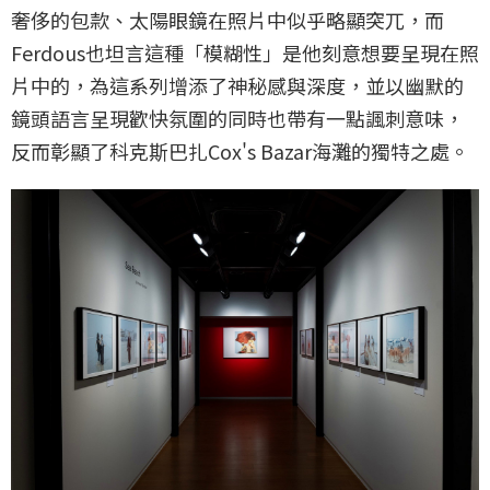
奢侈的包款、太陽眼鏡在照片中似乎略顯突兀，而
Ferdous也坦言這種「模糊性」是他刻意想要呈現在照
片中的，為這系列增添了神秘感與深度，並以幽默的
鏡頭語言呈現歡快氛圍的同時也帶有一點諷刺意味，
反而彰顯了科克斯巴扎Cox's Bazar海灘的獨特之處。