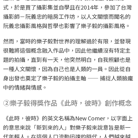
式，於是買了攝影集並自學且在2014年，參加了台灣
攝影師－阮義忠的暗房工作坊，以人文關懷而聞名的
阮義忠攝影風格與哲學也影響了樂子毅的攝影風格。
然而，當時的樂子毅對世界的理解過於有限，並發現
很難將這個概念融入作品中，因此他繼續沒有特定主
題的拍攝，直到有一天，他突然明白，自我照顧也是
一種人文關懷，因為自己也是人類的一員。因此從自
身出發也奠定了樂子毅的拍攝主軸 —— 捕捉人類臉龐
中的情緒與情感。
②樂子毅得獎作品《此時，彼時》創作概念
《此時，彼時》的英文名稱為New Comer，以字面上
的意思來說「新到來的人」對樂子毅來說意旨是新一
代年輕人。在這個人口流動迅速的時代，人們越來越