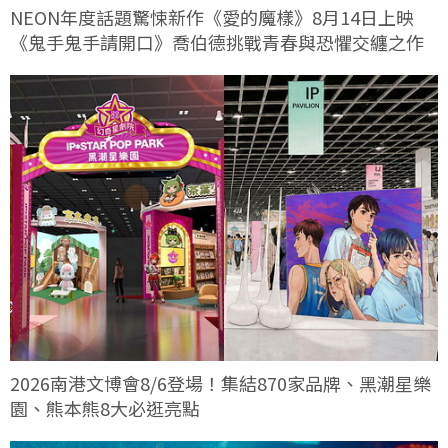
NEON年度話題驚悚新作《愛的魔樣》8月14日上映
《鬼手鬼手請開口》喬伯德挑戰青春與恐懼交纏之作
2026南港文博會8/6登場！集結870家品牌、黑潮星樂
園、熊本熊8大必逛亮點