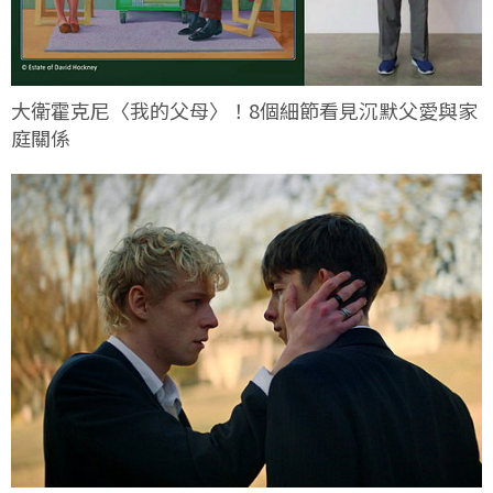
大衛霍克尼〈我的父母〉！8個細節看見沉默父愛與家
庭關係