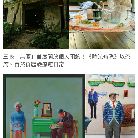
三峽「無礦」首度開放個人預約！《時光有隙》以茶
席、自然食體驗療癒日常