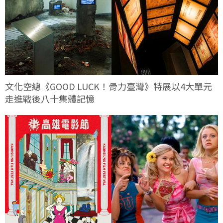
文化空總《GOOD LUCK！骨力臺灣》特展以4大單元
走進戰後八十集體記憶