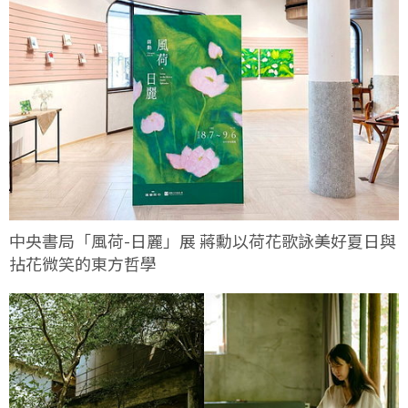
中央書局「風荷-日麗」展 蔣勳以荷花歌詠美好夏日與
拈花微笑的東方哲學