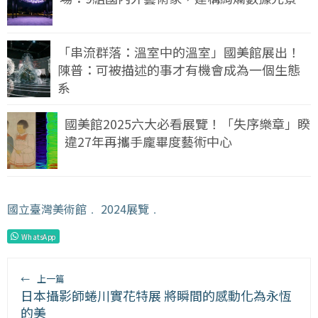
「串流群落：溫室中的溫室」國美館展出！
陳普：可被描述的事才有機會成為一個生態
系
國美館2025六大必看展覽！「失序樂章」睽
違27年再攜手龐畢度藝術中心
國立臺灣美術館
﹒
2024展覽
﹒
WhatsApp
←
上一篇
日本攝影師蜷川實花特展 將瞬間的感動化為永恆
的美