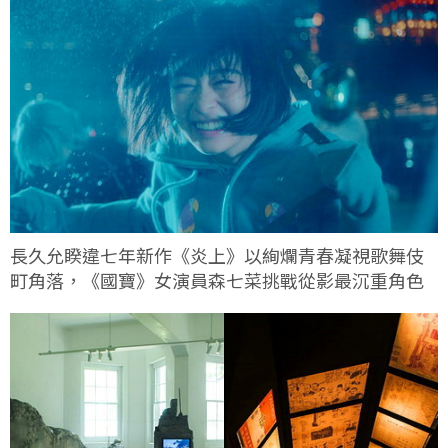
長久允睽違七年新作《炎上》以絢爛青春凝視歌舞伎
町角落，《國寶》女演員森七菜挑戰從影最沉重角色