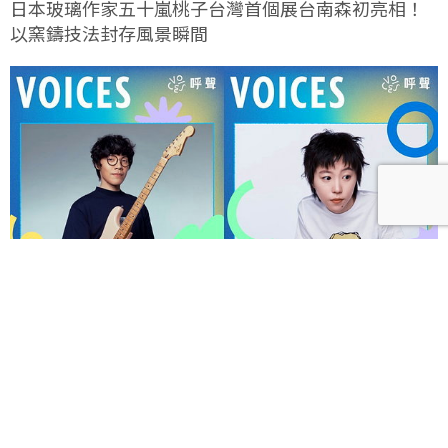
日本玻璃作家五十嵐桃子台灣首個展台南森初亮相！
以窯鑄技法封存風景瞬間
呼聲 VOICES 2026響徹秋日台北！首波夢幻陣容竇靖
童、盧廣仲、漢堡黃，十月唱進大佳河濱公園