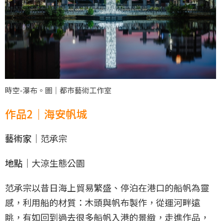
時空-瀑布。圖｜都市藝術工作室
作品2｜海安帆城
藝術家｜
范承宗
地點｜
大涼生態公園
范承宗以昔日海上貿易繁盛、停泊在港口的船帆為靈
感，利用船的材質：木頭與帆布製作，從運河畔遠
眺，有如回到過去很多船帆入港的景緻，走進作品，