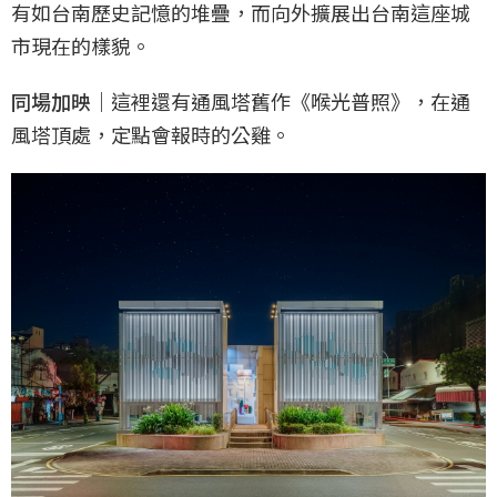
有如台南歷史記憶的堆疊，而向外擴展出台南這座城
市現在的樣貌。
同場加映｜
這裡還有通風塔舊作《喉光普照》，在通
風塔頂處，定點會報時的公雞。