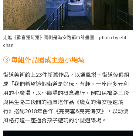
走進《歡喜踅阿踅》兩側是海安路都市計畫圖。photo by elif
chan
③ 每組作品圈成主題小場域
街道美術館上23件新舊作品，以通風塔＋街道傢俱組
成「我們希望這個街道是好玩、有趣、一座座多元利
用的小廣場，以小廣場的概念進行，例如民權路三段
與民生路二段間的通風塔作品《魔女的海安極速飛
行》搭配2018年舊作《亮亮雲&亮亮海安》，以動漫
風格打造一座適合孩子遊玩的小型遊樂場。