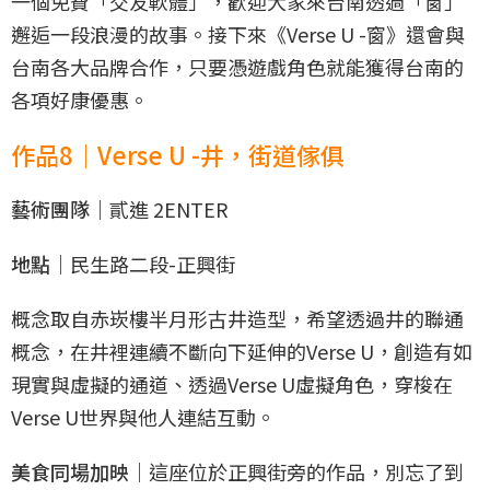
一個免費「交友軟體」，歡迎大家來台南透過「窗」
邂逅一段浪漫的故事。接下來《Verse U -窗》還會與
台南各大品牌合作，只要憑遊戲角色就能獲得台南的
各項好康優惠。
作品8｜Verse U -井，街道傢俱
藝術團隊｜
貳進 2ENTER
地點｜
民生路二段-正興街
概念取自赤崁樓半月形古井造型，希望透過井的聯通
概念，在井裡連續不斷向下延伸的Verse U，創造有如
現實與虛擬的通道、透過Verse U虛擬角色，穿梭在
Verse U世界與他人連結互動。
美食同場加映｜
這座位於正興街旁的作品，別忘了到