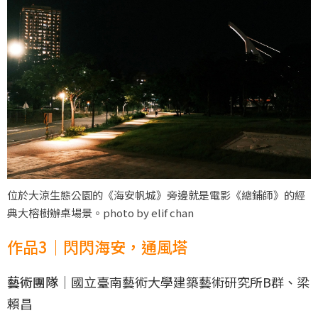
位於大涼生態公園的《海安帆城》旁邊就是電影《總鋪師》的經
典大榕樹辦桌場景。photo by elif chan
作品3｜閃閃海安，通風塔
藝術團隊｜
國立臺南藝術大學建築藝術研究所B群、梁
賴昌