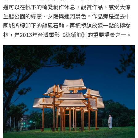
還可以在帆下的椅凳稍作休息，觀賞作品、感受大涼
生態公園的綠意、夕陽與運河景色。作品旁是過去中
國城牌樓卸下的龍鳳石雕，再把視線放遠一點的榕樹
林，是2013年台灣電影《總鋪師》的重要場景之一。