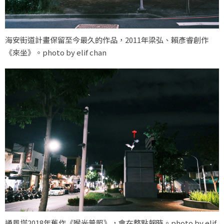
海安街道計畫保留至今最久的作品，2011年梁弘、賴彥睿創作
《來坐》。photo by elif chan
通風塔2018年舊作《喉光普照》，會在整點報時。photo by elif