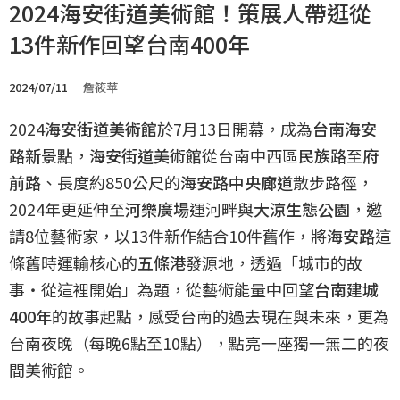
2024海安街道美術館！策展人帶逛從
13件新作回望台南400年
2024/07/11
詹筱苹
2024
海安街道美術館
於7月13日開幕，成為
台南海安
路新景點
，
海安街道美術館
從台南中西區
民族路
至
府
前路
、長度約850公尺的
海安路中央廊道
散步路徑，
2024年更延伸至
河樂廣場
運河畔與
大涼生態公園
，邀
請8位藝術家，以13件新作結合10件舊作，將
海安路
這
條舊時運輸核心的
五條港
發源地，透過「城市的故
事・從這裡開始」為題，從藝術能量中回望
台南建城
400年
的故事起點，感受台南的過去現在與未來，更為
台南夜晚（每晚6點至10點），點亮一座獨一無二的夜
間美術館。