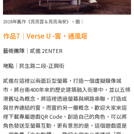
2018年舊作《亮亮雲＆亮亮海安》。圖｜
作品7｜Verse U -窗，通風塔
藝術團隊｜
貳進 2ENTER
地點｜
民生路二段-正興街
貳進在這裡以兩面巨型螢幕，打造一個虛擬鏡像城
市，將台南400年來的歷史建築融入街景中，並以五條
港舊址為概念，將這裡透過螢幕與網路串聯，打造成
與世界連結的窗。而窗的另一層概念，歡迎大家來這
裡下載專屬遊戲QR Code、創造自己的角色，可以將
角色發送至螢幕互動，更有意思的是，這個遊戲還是