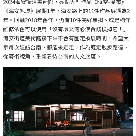
2024海安街道美術館，亮點大型作品《時空-瀑布》
《海安帆城》展期1年，海安路上的11件作品展期為2
年。回顧2018年舊作，仍有10件完好無損、或是稍作
維修依舊可以使用「沒有壞又何必浪費錢換掉它！」
海安街道美術館接下來不會有固定換展時間，希望大
家每次造訪台南，都能來走走，作為既定散步路徑，
從藝術視角，重新看待台南的人文底蘊。