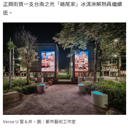
正興街買一支台南之光「蜷尾家」冰淇淋解熱再繼續
逛。
Verse U 窗＆井。圖｜都市藝術工作室