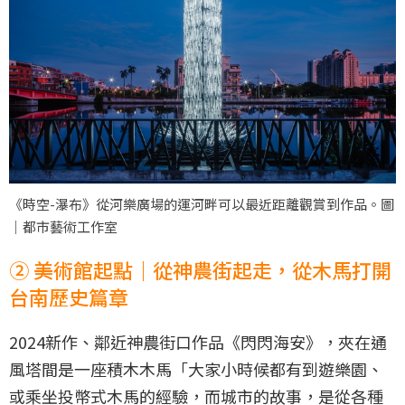
《時空-瀑布》從河樂廣場的運河畔可以最近距離觀賞到作品。圖
｜都市藝術工作室
② 美術館起點｜從神農街起走，從木馬打開
台南歷史篇章
2024新作、鄰近神農街口作品《閃閃海安》，夾在通
風塔間是一座積木木馬「大家小時候都有到遊樂園、
或乘坐投幣式木馬的經驗，而城市的故事，是從各種