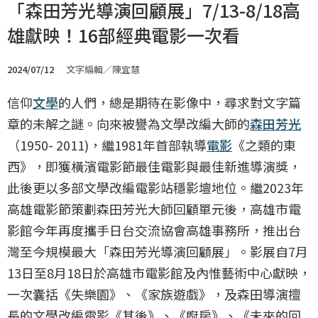
「森田芳光導演回顧展」7/13-8/18高
雄獻映！16部經典電影一次看
2024/07/12
文字編輯／陳宜慧
信仰
文學
的人們，總是期待在影像中，尋求對文字篇
章的未解之謎。向來被譽為文學改編大師的
森田芳光
（1950- 2011)，繼1981年首部執導
電影
《之類的東
西》，即獲橫濱電影節最佳電影與最佳新進導演獎，
此後更以多部文學改編電影站穩影壇地位。繼2023年
高雄電影節策劃森田芳光大師回顧單元後，高雄市電
影館今年再度攜手日台交流協會高雄事務所，推出台
灣至今規模最大「森田芳光導演回顧展」。影展自7月
13日至8月18日於高雄市電影館及內惟藝術中心獻映，
一次囊括《失樂園》、《家族遊戲》，及森田導演擅
長的文學改編電影《其後》、《廚房》、《未來的回