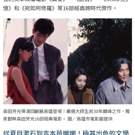
憶》和《宛如阿修羅》等16部經典跨時代傑作。
森田芳光導演回顧展高雄登場！嚴選大師生前30年巔峰之作，獨
家獻映森田芳光16部經典電影。 圖／高雄市電影館提供
從夏目漱石到吉本芭娜娜！極其出色的文學