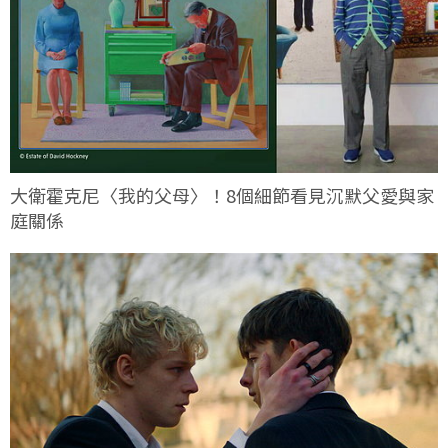
大衛霍克尼〈我的父母〉！8個細節看見沉默父愛與家
庭關係