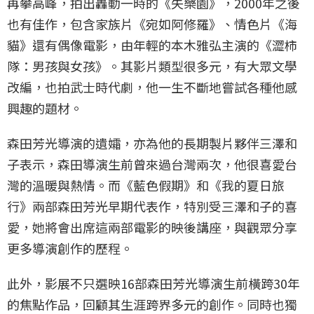
再攀高峰，拍出轟動一時的《失樂園》，2000年之後
也有佳作，包含家族片《宛如阿修羅》、情色片《海
貓》還有偶像電影，由年輕的本木雅弘主演的《澀柿
隊：男孩與女孩》。其影片類型很多元，有大眾文學
改編，也拍武士時代劇，他一生不斷地嘗試各種他感
興趣的題材。
森田芳光導演的遺孀，亦為他的長期製片夥伴三澤和
子表示，森田導演生前曾來過台灣兩次，他很喜愛台
灣的溫暖與熱情。而《藍色假期》和《我的夏日旅
行》兩部森田芳光早期代表作，特別受三澤和子的喜
愛，她將會出席這兩部電影的映後講座，與觀眾分享
更多導演創作的歷程。
此外，影展不只選映16部森田芳光導演生前橫跨30年
的焦點作品，回顧其生涯跨界多元的創作。同時也獨