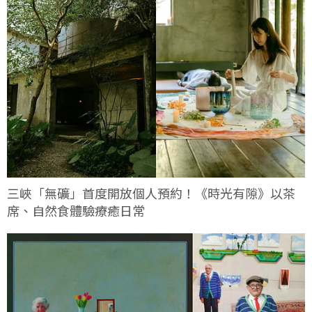
三峽「無礦」首度開放個人預約！《時光有隙》以茶
席、自然食體驗療癒日常