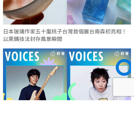
日本玻璃作家五十嵐桃子台灣首個展台南森初亮相！
以窯鑄技法封存風景瞬間