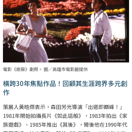
電影《廚房》劇照。 圖／高雄市電影館提供
橫跨30年焦點作品！回顧其生涯跨界多元創
作
策展人黃晧傑表示，森田芳光導演「出道即巔峰！」
1981年開始拍攝長片《如此這般》，1983年拍出《家
族遊戲》、1985年推出《其後》，爾後他在1990年代