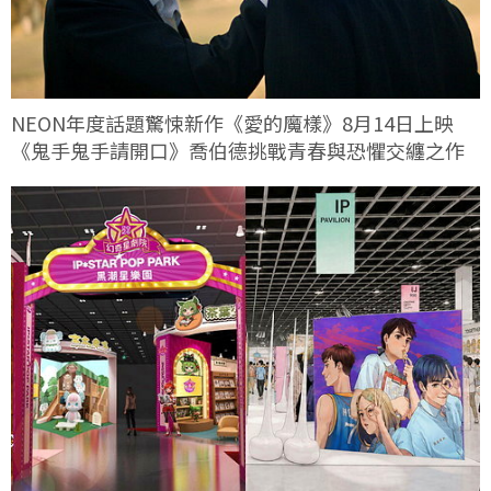
NEON年度話題驚悚新作《愛的魔樣》8月14日上映
《鬼手鬼手請開口》喬伯德挑戰青春與恐懼交纏之作