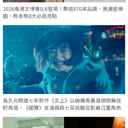
2026南港文博會8/6登場！集結870家品牌、黑潮星樂
園、熊本熊8大必逛亮點
長久允睽違七年新作《炎上》以絢爛青春凝視歌舞伎
町角落，《國寶》女演員森七菜挑戰從影最沉重角色