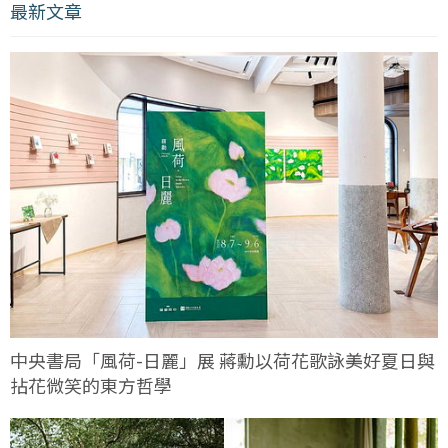
最新文章
中央書局「風荷-日麗」展 蔣勳以荷花歌詠美好夏日與
拈花微笑的東方哲學