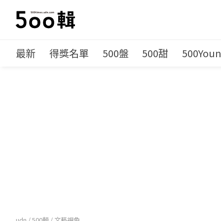
最新
得獎名單
500盤
500甜
500You
udn
/
500輯
/
文藝視角