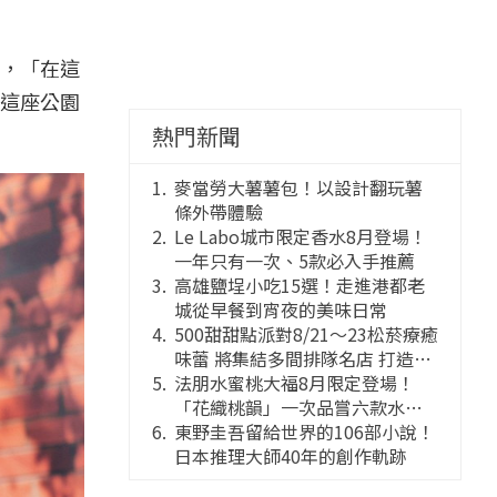
，「在這
這座公園
熱門新聞
麥當勞大薯薯包！以設計翻玩薯
條外帶體驗
Le Labo城市限定香水8月登場！
一年只有一次、5款必入手推薦
高雄鹽埕小吃15選！走進港都老
城從早餐到宵夜的美味日常
500甜甜點派對8/21～23松菸療癒
味蕾 將集結多間排隊名店 打造靈
感創意的舞台
法朋水蜜桃大福8月限定登場！
「花織桃韻」一次品嘗六款水蜜
桃花果大福
東野圭吾留給世界的106部小說！
日本推理大師40年的創作軌跡