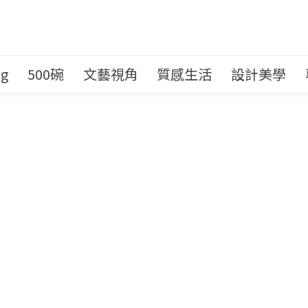
ng
500碗
文藝視角
質感生活
設計美學