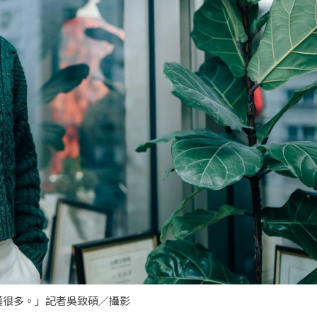
獲很多。」記者吳致碩／攝影