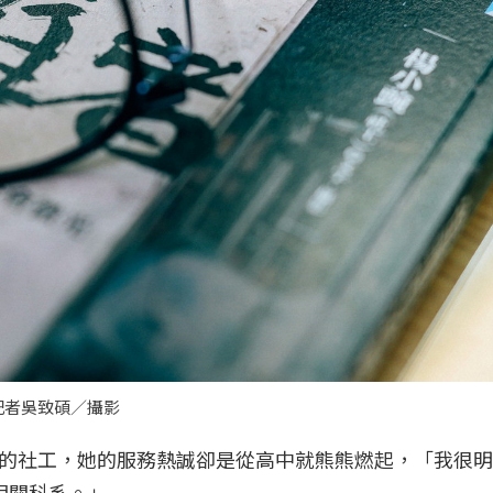
記者吳致碩／攝影
的社工，她的服務熱誠卻是從高中就熊熊燃起，「我很明
相關科系。」