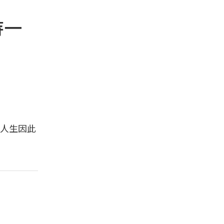
待一
人生因此