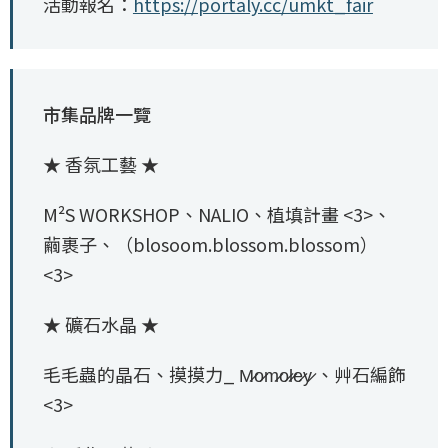
活動報名：
https://portaly.cc/umkt_fair
市集品牌一覽
★ 香氛工藝 ★
M²S WORKSHOP、NALIO、植填計畫 <3>、
繭裹子、（blosoom.blossom.blossom）
<3>
★ 礦石水晶 ★
毛毛蟲的晶石、摸摸力_ M̷o̷m̷o̷l̷e̷y̷ 、艸石編飾
<3>