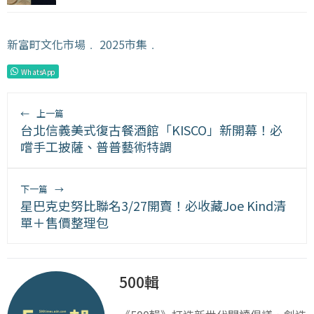
新富町文化市場
﹒
2025市集
﹒
WhatsApp
←
上一篇
台北信義美式復古餐酒館「KISCO」新開幕！必
嚐手工披薩、普普藝術特調
下一篇
→
星巴克史努比聯名3/27開賣！必收藏Joe Kind清
單＋售價整理包
500輯