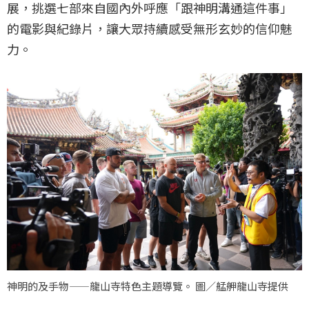
展，挑選七部來自國內外呼應「跟神明溝通這件事」
的電影與紀錄片，讓大眾持續感受無形玄妙的信仰魅
力。
神明的及手物——龍山寺特色主題導覽。 圖／艋舺龍山寺提供