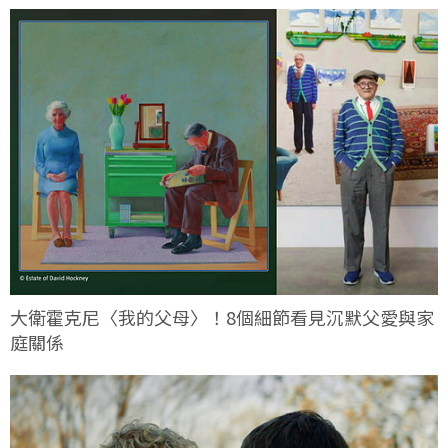
大衛霍克尼〈我的父母〉！8個細節看見沉默父愛與家
庭關係