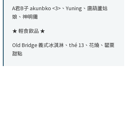
A君B子 akunbko <3>、Yuning、唐葫蘆姑
娘、神明攤
★ 輕食飲品 ★
Old Bridge 義式冰淇淋、thé 13、花燒、罌粟
甜點