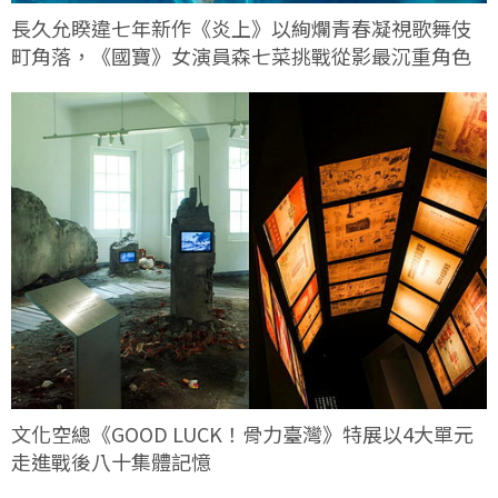
長久允睽違七年新作《炎上》以絢爛青春凝視歌舞伎
町角落，《國寶》女演員森七菜挑戰從影最沉重角色
文化空總《GOOD LUCK！骨力臺灣》特展以4大單元
走進戰後八十集體記憶