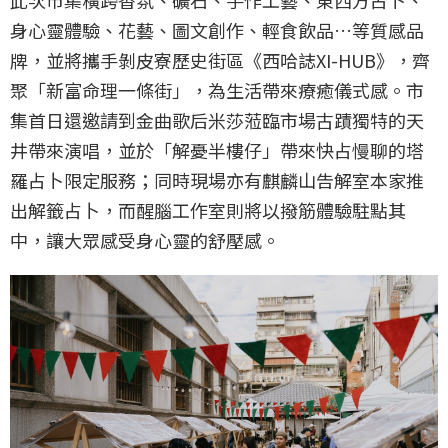
此次市集橫跨香氛、礦石、手作工藝、東西方占卜、
身心靈體驗、花藝、圖文創作、輕食飲品…等質感品
牌，並將攜手剝皮寮歷史街區《西哈誌XI-HUB》，齊
聚「新富命理一條街」，為生活帶來療癒儀式感。市
集首日還邀請到金曲歌后米莎蒞臨市場古蹟獨特的天
井帶來演唱，並於「解憂半樓仔」帶來快占慢聊的塔
羅占卜限定服務；同時現場亦有麒麟山告解室本家推
出解籤占卜，而醒腦工作室則將以撥筋體驗駐點其
中，讓大眾感受身心靈的舒壓感。