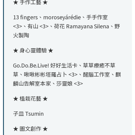
★ 手作工藝 ★
13 fingers、moroseyárédie、手手作室
<3>、有山 <3>、荷花 Ramayana Silena、野
火製陶
★ 身心靈體驗 ★
Go.Do.Be.Live! 好好生活卡、草草療癒不草
草、啾啾彬彬塔羅占卜 <3>、醒腦工作室、麒
麟山告解室本家、莎靈娘 <3>
★ 植栽花藝 ★
子皿 Tsumin
★ 圖文創作 ★