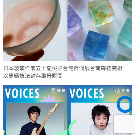
日本玻璃作家五十嵐桃子台灣首個展台南森初亮相！
以窯鑄技法封存風景瞬間