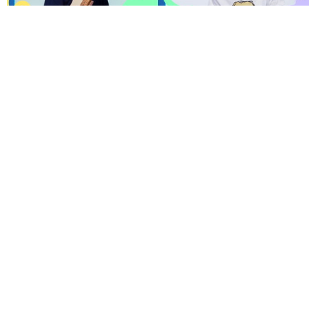
呼聲 VOICES 2026響徹秋日台北！首波夢幻陣容竇靖
童、盧廣仲、漢堡黃，十月唱進大佳河濱公園