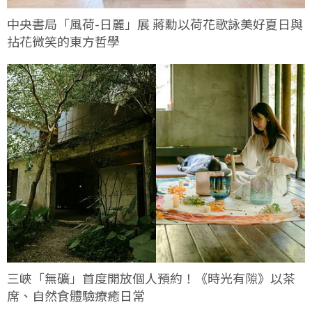
中央書局「風荷-日麗」展 蔣勳以荷花歌詠美好夏日與
拈花微笑的東方哲學
三峽「無礦」首度開放個人預約！《時光有隙》以茶
席、自然食體驗療癒日常