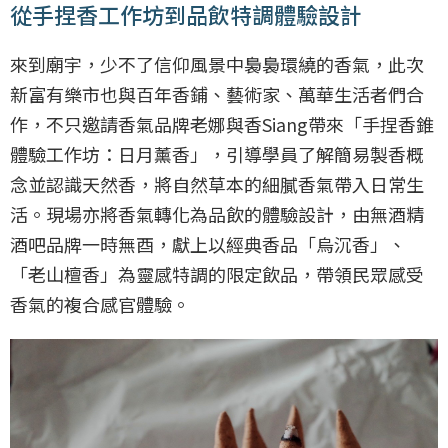
從手捏香工作坊到品飲特調體驗設計
來到廟宇，少不了信仰風景中裊裊環繞的香氣，此次
新富有樂市也與百年香鋪、藝術家、萬華生活者們合
作，不只邀請香氣品牌老娜與香Siang帶來「手捏香錐
體驗工作坊：日月薰香」，引導學員了解簡易製香概
念並認識天然香，將自然草本的細膩香氣帶入日常生
活。現場亦將香氣轉化為品飲的體驗設計，由無酒精
酒吧品牌一時無酉，獻上以經典香品「烏沉香」、
「老山檀香」為靈感特調的限定飲品，帶領民眾感受
香氣的複合感官體驗。