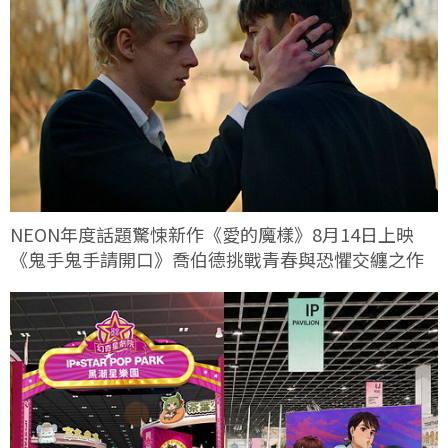
NEON年度話題驚悚新作《愛的魔樣》8月14日上映
《鬼手鬼手請開口》喬伯德挑戰青春與恐懼交纏之作