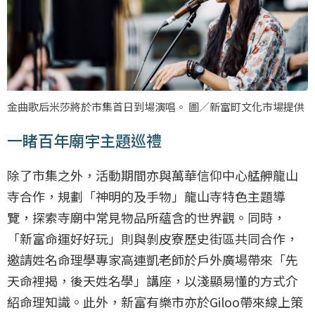
金曲歌后米莎將於市集首日到場演唱。 圖／新富町文化市場提供
一睹百年廟宇主題巡禮
除了市集之外，活動期間亦與萬華信仰中心艋舺龍山
寺合作，規劃「神明的及手物」龍山寺特色主題導
覽，探索寺廟中常見物品所蘊含的世界觀。同時，
「新富命運好好玩」則與剝皮寮歷史街區共同合作，
邀請姓名命理學專家高連凱老師於戶外廣場帶來「先
天命裡揭，後天姓名學」講座，以淺顯易懂的方式介
紹命理知識。此外，新富有樂市亦於Giloo帶來線上策