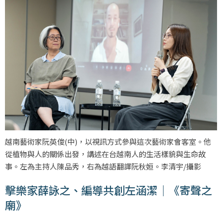
越南藝術家阮英俊(中)，以視訊方式參與這次藝術家會客室。他
從植物與人的關係出發，講述在台越南人的生活樣貌與生命故
事。左為主持人陳品秀，右為越語翻譯阮秋姮。李清宇/攝影
擊樂家薛詠之、編導共創左涵潔｜《寄聲之
廟》