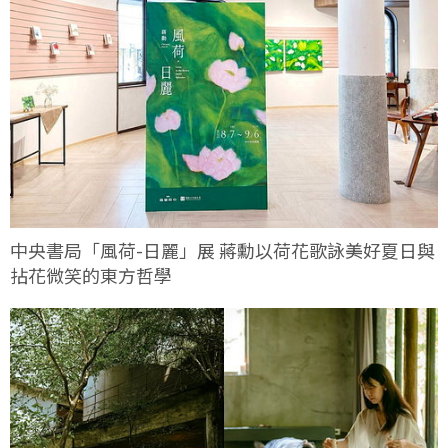
中央書局「風荷-日麗」展 蔣勳以荷花歌詠美好夏日與
拈花微笑的東方哲學