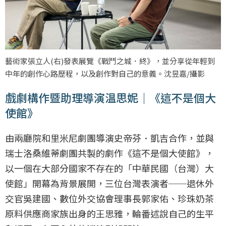
藝術家張立人(右)發表展覽《戰鬥之城．終》，並分享從年輕到
中年的創作心路歷程，以及創作對自己的意義。沈昱嘉/攝影
戲劇構作暨助理導演温思妮｜《這不是個大
使館》
由兩廳院和里米尼劇團導演史帝芬．凱吉合作，並與
瑞士洛桑維蒂劇團共製的劇作《這不是個大使館》，
以一個在大部分國家不存在的「中華民國（台灣）大
使館」開幕為背景展開，三位台灣表演者──退休外
交官吳建國、數位外交協會理事長郭家佑、珍珠奶茶
原料供應商家族出身的王思雅，輪番述說自己的生平