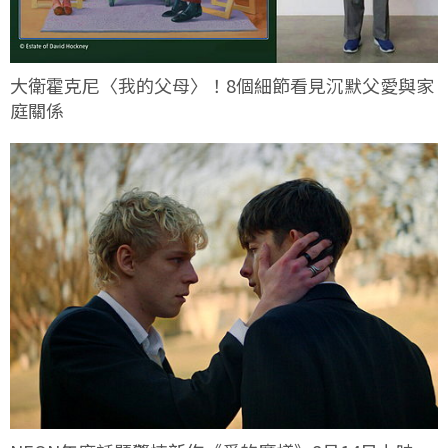
大衛霍克尼〈我的父母〉！8個細節看見沉默父愛與家
庭關係