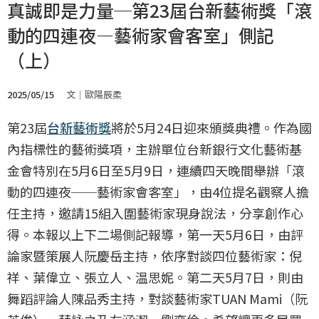
真誠即是力量─第23屆台新藝術獎「滾
動的四連夜—藝術家會客室」側記
（上）
2025/05/15
文｜歐陽辰柔
第23屆
台新藝術獎
將於5月24日迎來頒獎典禮。作為國
內指標性的藝術獎項，主辦單位台新銀行文化藝術基
金會特別在5月6日至5月9日，連續四天晚間舉辦「滾
動的四連夜──藝術家會客室」，由4位提名觀察人擔
任主持，邀請15組入圍藝術家現身說法，分享創作心
得。本報以上下二場側記報導，第一天5月6日，由評
論家暨策展人阮慶岳主持，依序對談四位藝術家：倪
祥、葉偉立、張立人、温思妮。第二天5月7日，則由
舞蹈評論人陳品秀主持，對談藝術家TUAN Mami（阮