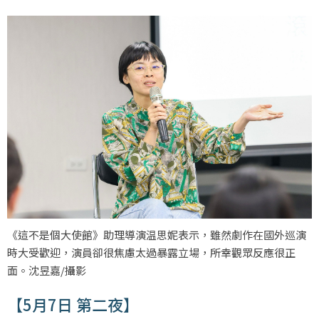
《這不是個大使館》助理導演温思妮表示，雖然劇作在國外巡演
時大受歡迎，演員卻很焦慮太過暴露立場，所幸觀眾反應很正
面。沈昱嘉/攝影
【5月7日 第二夜】