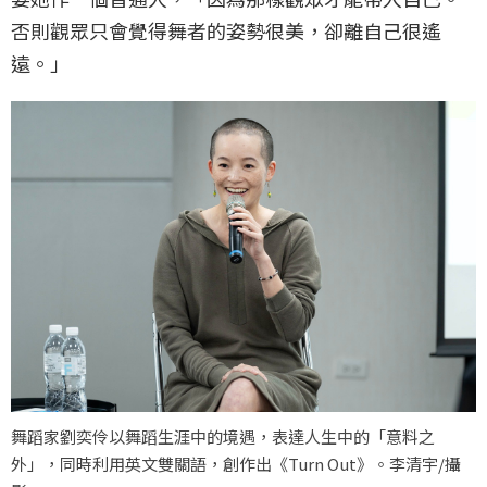
否則觀眾只會覺得舞者的姿勢很美，卻離自己很遙
遠。」
舞蹈家劉奕伶以舞蹈生涯中的境遇，表達人生中的「意料之
外」，同時利用英文雙關語，創作出《Turn Out》。李清宇/攝