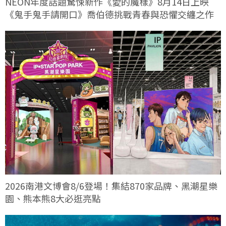
NEON年度話題驚悚新作《愛的魔樣》8月14日上映
《鬼手鬼手請開口》喬伯德挑戰青春與恐懼交纏之作
2026南港文博會8/6登場！集結870家品牌、黑潮星樂
園、熊本熊8大必逛亮點