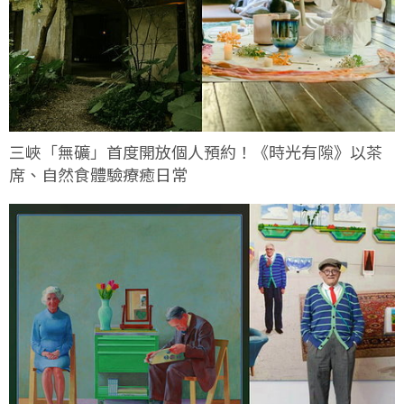
三峽「無礦」首度開放個人預約！《時光有隙》以茶
席、自然食體驗療癒日常