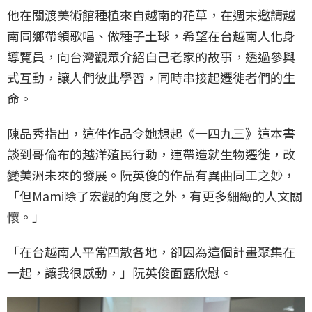
他在關渡美術館種植來自越南的花草，在週末邀請越
南同鄉帶領歌唱、做種子土球，希望在台越南人化身
導覽員，向台灣觀眾介紹自己老家的故事，透過參與
式互動，讓人們彼此學習，同時串接起遷徙者們的生
命。
陳品秀指出，這件作品令她想起《一四九三》這本書
談到哥倫布的越洋殖民行動，連帶造就生物遷徙，改
變美洲未來的發展。阮英俊的作品有異曲同工之妙，
「但Mami除了宏觀的角度之外，有更多細緻的人文關
懷。」
「在台越南人平常四散各地，卻因為這個計畫聚集在
一起，讓我很感動，」阮英俊面露欣慰。