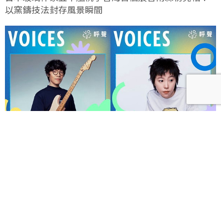
以窯鑄技法封存風景瞬間
呼聲 VOICES 2026響徹秋日台北！首波夢幻陣容竇靖
童、盧廣仲、漢堡黃，十月唱進大佳河濱公園