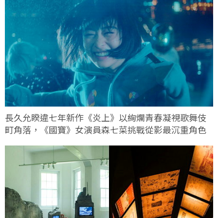
長久允睽違七年新作《炎上》以絢爛青春凝視歌舞伎
町角落，《國寶》女演員森七菜挑戰從影最沉重角色