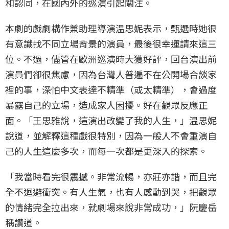
和認同，在國內外的巡演引起關注。
本劇的戲劇構作兼助理導演温思妮表示，甄選時她很
有意識找不同立場背景的演員，最後很幸運請來這三
位。不過，儘管在歐洲巡演時大獲好評，回台演出前
演員們卻很焦慮，因為台灣人普遍不在公開場合談家
裡的事，深怕中文表達不精準（或太精準），會過度
暴露自己的立場，造成家人困擾。好在觀眾反應正
面。「王思雅說，這演出改變了我的人生，」温思妮
說道，並解釋這種戲很特別，因為一般人不會重演自
己的人生這麼多次，而每一次都是更深入的探索。
「我當時看完很震撼。非常流暢，亦莊亦諧，而且完
全不迴避衝突。有人生氣，也有人感動到哭，把觀眾
的情緒完全拉出來，就劇場來說非常成功，」阮慶岳
稱讚道。