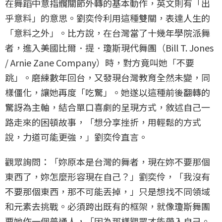
在舞蹈中意指髖關節外轉的基本動作，英文則有「出
乎意料」的意思。劉奕伶利用這種雙關，表達人生的
「意料之外」。比方說，在台灣當了十幾年學院派舞
者，進入美國比爾．提．瓊斯現代舞團（Bill T. Jones
/ Arnie Zane Company）時，對方竟叫她「不要
跳」。磨練數年回台，又發現台灣教育全然未變，同
樣僵化，讓她再度「吃驚」。她遂以這種前後翻轉的
驚訝為主軸，結合單口喜劇的呈現方式，敘述自己一
路走來的困頓故事，「想分享挫折，用輕鬆的方式
說，力道可能更強，」劉奕伶直言。
觀眾詢問：「妳原本是台灣的舞者，現在妳不要那個
東西了，妳怎麼形容現在自己？」劉奕伶，「我沒有
不要那個東西，那不可能丟掉，」只是想找不同領域
和元素去挑戰。必須跨出既有的框架，就像瓊斯舞團
要她作一個普通人，「因為那樣觀眾才能帶入自己。