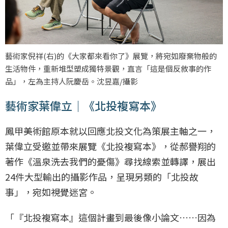
藝術家倪祥(右)的《大家都來看你了》展覽，將宛如廢棄物般的
生活物件，重新堆型塑成獨特景觀，直言「這是個反敘事的作
品」，左為主持人阮慶岳。沈昱嘉/攝影
藝術家葉偉立｜《北投複寫本》
鳳甲美術館原本就以回應北投文化為策展主軸之一，
葉偉立受邀並帶來展覽《北投複寫本》，從郝譽翔的
著作《溫泉洗去我們的憂傷》尋找線索並轉譯，展出
24件大型輸出的攝影作品，呈現另類的「北投故
事」，宛如視覺迷宮。
「『北投複寫本』這個計畫到最後像小論文……因為