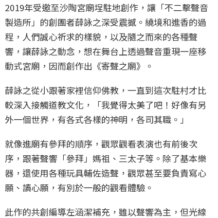
2019年受邀至沙陶宮廟埕駐地創作，讓「不二擊聲音
製造所」的創團者薛詠之深受震撼。繞境和進香的過
程，人們誠心祈求的樣貌，以及隨之而來的各種聲
響，讓薛詠之動念，想在舞台上透過聲音重現一座移
動式宮廟，因而創作出《寄聲之廟》。
薛詠之從小跟著家裡信仰佛教，一直到這次駐村才比
較深入接觸道教文化，「我覺得太美了吧！好像有另
外一個世界，有各式各樣的神明，各司其職。」
就像進廟有參拜的順序，觀眾觀看表演也有前後次
序，跟著聲響「參拜」媽祖、三太子等。除了基本樂
器，還使用各種玩具輔佐造聲，觀眾甚至要負責寫心
願、讀心願，有別於一般的觀看體驗。
此作的共創編導左涵潔補充，雖以聲響為主，但光線