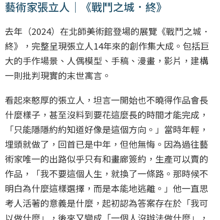
藝術家張立人｜《戰鬥之城．終》
去年（2024）在北師美術館登場的展覽《戰鬥之城．
終》，完整呈現張立人14年來的創作集大成。包括巨
大的手作場景、人偶模型、手稿、漫畫，影片，建構
一則批判現實的末世寓言。
看起來憨厚的張立人，坦言一開始也不曉得作品會長
什麼樣子，甚至沒料到要花這麼長的時間才能完成，
「只能隱隱約約知道好像是這個方向。」當時年輕，
埋頭就做了，回首已是中年，但他無悔。因為過往藝
術家唯一的出路似乎只有和畫廊簽約，生產可以賣的
作品，「我不要這個人生，就換了一條路。那時候不
明白為什麼這樣選擇，而是本能地逃離。」他一直思
考人活著的意義是什麼，起初認為答案存在於「我可
以做什麼」，後來又變成「一個人沒辦法做什麼」，