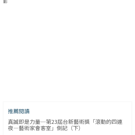
影
推薦閱讀
真誠即是力量─第23屆台新藝術獎「滾動的四連
夜—藝術家會客室」側記（下）