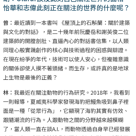
怡華和志偉此刻正在關注的世界的什麼呢？
曾：
最近讀到一本書叫 《屋頂上的石斛蘭：關於建築
與文化的對話》，是二十幾年前阮慶岳和謝英俊二位
建築師的開膛剖肚、直逼內心的對話書信集，以人類
同理心般實蹺創作的核心與技術過程的困惑與辯證。
在現在紛爭的年代，技術可以使人安心，但複雜意識
的關係卻使人摸不著頭緒。而生存，或許真的是地球
上生物是最後的正義？
林：
我最近在關注動物的行為研究。2018年，我看到
一則報導，夏威夷科學家發現海豹把鰻魚吸到鼻子裡
面是一種「從眾行為」，它顯現了海豹其實有仿效、
跟隨潮流的行為。人跟動物之間的分野越來越模糊
了，當人類一直在談A.I.，而動物透過自身早已經發展