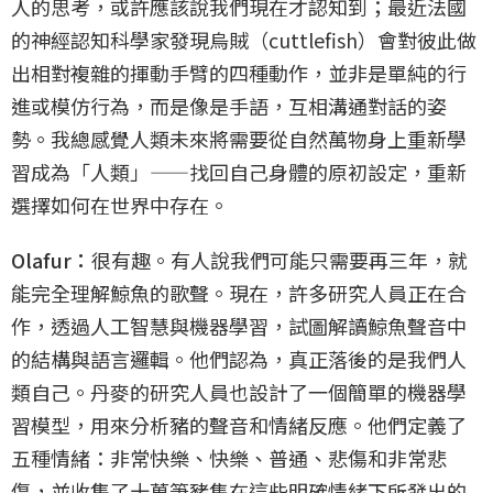
人的思考，或許應該說我們現在才認知到；最近法國
的神經認知科學家發現烏賊（cuttlefish）會對彼此做
出相對複雜的揮動手臂的四種動作，並非是單純的行
進或模仿行為，而是像是手語，互相溝通對話的姿
勢。我總感覺人類未來將需要從自然萬物身上重新學
習成為「人類」——找回自己身體的原初設定，重新
選擇如何在世界中存在。
Olafur：
很有趣。有人說我們可能只需要再三年，就
能完全理解鯨魚的歌聲。現在，許多研究人員正在合
作，透過人工智慧與機器學習，試圖解讀鯨魚聲音中
的結構與語言邏輯。他們認為，真正落後的是我們人
類自己。丹麥的研究人員也設計了一個簡單的機器學
習模型，用來分析豬的聲音和情緒反應。他們定義了
五種情緒：非常快樂、快樂、普通、悲傷和非常悲
傷，並收集了十萬筆豬隻在這些明確情緒下所發出的