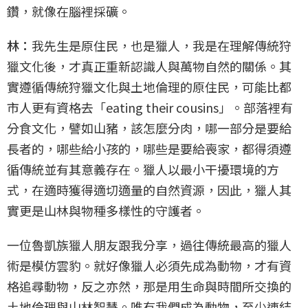
鑽，就像在腦裡採礦。
林：
我先生是原住民，也是獵人，我是在理解傳統狩
獵文化後，才真正重新認識人與萬物自然的關係。其
實遵循傳統狩獵文化與土地倫理的原住民，可能比都
市人更有資格去「eating their cousins」。部落裡有
分食文化，譬如山豬，該怎麼分肉，哪一部分是要給
長者的，哪些給小孩的，哪些是要給喪家，都得須遵
循傳統並有其意義存在。獵人以最小干擾環境的方
式，在適時獲得適切適量的自然資源，因此，獵人其
實更是山林與物種多樣性的守護者。
一位魯凱族獵人朋友跟我分享，過往傳統最高的獵人
術是模仿雲豹。就好像獵人必須先成為動物，才有資
格追尋動物，反之亦然，那是用生命與時間所交換的
土地倫理與山林智慧。唯有我們成為動物，至少連結