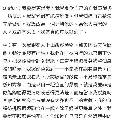
Olafur：
我變得更謙卑。我學會對自己的自我意識多
一點反思。我試著盡可能這麼做，但我知道自己還沒
完全做到。我想成為一個更利他的、為他人著想的
人。或許不久後，我就真的可以辦到了。
林：
有一次我跟獵人上山觀察動物，那天因為天候關
係，動物並沒有出現，我們在一棵百年的九芎樹下休
息，把探照燈全部關起來，正當黑暗包覆著我整個身
體的時候，我突然意識到——不是我在觀看風景，而
是風景正在觀看我。所謂感官的敞開，不見得是來自
感知對象，而是來自一種位置的顛覆。就是說並非是
你能夠聽得更清晰或看得更清楚，而是當下我感覺時
間跟空間對我而言並沒有太多世俗上的意義，我的身
體彷彿跟環境融合在一起。除了變得更謙卑之外，我
變得不那麼害怕死亡。你知道自己只是自然環境中的