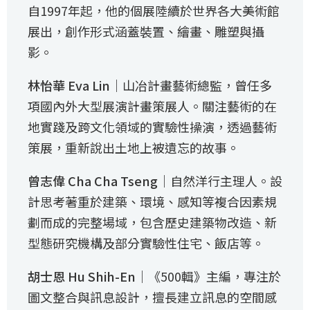
自1997年起，他的個展陸續於世界各大美術館
展出，創作形式涵蓋裝置、繪畫、雕塑與攝
影。
林怡華 Eva Lin
｜山冶計畫藝術總監，曾任多
項國內外大型展演計畫策展人。關注藝術的在
地實踐及跨文化領域的實驗性操演，透過藝術
策展，重新說出土地上被遺忘的故事。
曾志偉 Cha Cha Tseng
｜自然洋行主理人。設
計思考著重於建築、環境、感知等複合因素規
劃而成的完整場域，包含歷史建築物改造、新
型態研究機構及部分實驗性住宅、飯店等。
胡士恩 Hu Shih-En
｜《500輯》主編，專注於
圖文整合與訊息設計，擅長建立訊息的空間感