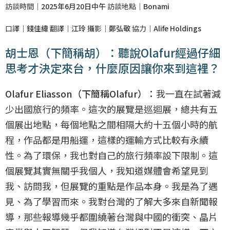
訪談時間｜
2025年6月20日中午
訪談地點｜
Bonami
口譯｜
錢佳緯
翻譯｜
江玲
攝影｜
鄭弘敬
協力｜
Alife Holdings
胡士恩（下簡稱胡）：聽說Olafur經過仔細
思考才決定來台，什麼原因讓你來到這裡？
Olafur Eliasson（下簡稱Olafur）：
我一直在試著減
少出國旅行的頻率。這次的展覽是巡迴展，總共有五
個展出地點，每個地點之間相隔大約十五個小時的航
程，作品都是用船運，這樣的運輸方式比較有永續
性。為了環保，我也對自己的旅行頻率設下限制。這
個展覽其實無關乎我個人，我知道媒體會希望見到
我、訪問我，但展覽的重點是作品本身。我是為了遇
見、為了學習而來。我對台灣的了解大多來自新聞報
導，那些報導幾乎都圍繞著台灣與中國的衝突、晶片