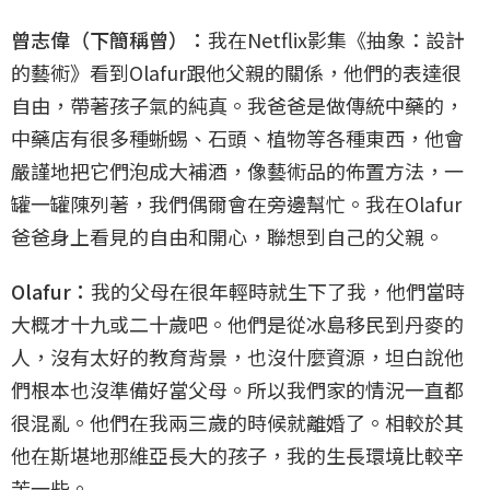
曾志偉（下簡稱曾）：
我在Netflix影集《抽象：設計
的藝術》看到Olafur跟他父親的關係，他們的表達很
自由，帶著孩子氣的純真。我爸爸是做傳統中藥的，
中藥店有很多種蜥蜴、石頭、植物等各種東西，他會
嚴謹地把它們泡成大補酒，像藝術品的佈置方法，一
罐一罐陳列著，我們偶爾會在旁邊幫忙。我在Olafur
爸爸身上看見的自由和開心，聯想到自己的父親。
Olafur：
我的父母在很年輕時就生下了我，他們當時
大概才十九或二十歲吧。他們是從冰島移民到丹麥的
人，沒有太好的教育背景，也沒什麼資源，坦白說他
們根本也沒準備好當父母。所以我們家的情況一直都
很混亂。他們在我兩三歲的時候就離婚了。相較於其
他在斯堪地那維亞長大的孩子，我的生長環境比較辛
苦一些。