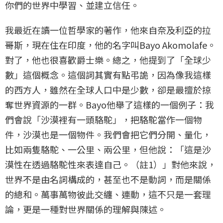
你們的世界中學習、並建立信任。
我最近在讀一位哲學家的著作，他來自奈及利亞的拉
哥斯，現在住在印度，他的名字叫Bayo Akomolafe。
對了，他也很喜歡爵士樂。總之，他提到了「全球少
數」這個概念。這個詞其實有點弔詭，因為像我這樣
的西方人，雖然在全球人口中是少數，卻是最擅於掠
奪世界資源的一群。Bayo他舉了這樣的一個例子：我
們會說「沙漠裡有一頭駱駝」，把駱駝當作一個物
件，沙漠也是一個物件。我們會把它們分開、量化，
比如兩隻駱駝、一公里、兩公里，但他說：「這是沙
漠性在透過駱駝性來表達自己。（註1）」對他來說，
世界不是由名詞構成的，甚至也不是動詞，而是關係
的總和。萬事萬物彼此交纏、連動，這不只是一套理
論，更是一種對世界關係的理解與陳述。