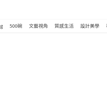
ng
500碗
文藝視角
質感生活
設計美學