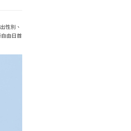
出性別、
術自由日首