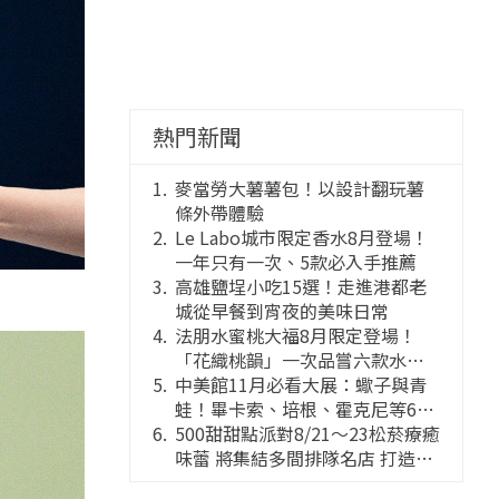
熱門新聞
麥當勞大薯薯包！以設計翻玩薯
條外帶體驗
Le Labo城市限定香水8月登場！
一年只有一次、5款必入手推薦
高雄鹽埕小吃15選！走進港都老
城從早餐到宵夜的美味日常
法朋水蜜桃大福8月限定登場！
「花織桃韻」一次品嘗六款水蜜
桃花果大福
中美館11月必看大展：蠍子與青
蛙！畢卡索、培根、霍克尼等66
件國巨典藏亮相
500甜甜點派對8/21～23松菸療癒
味蕾 將集結多間排隊名店 打造靈
感創意的舞台