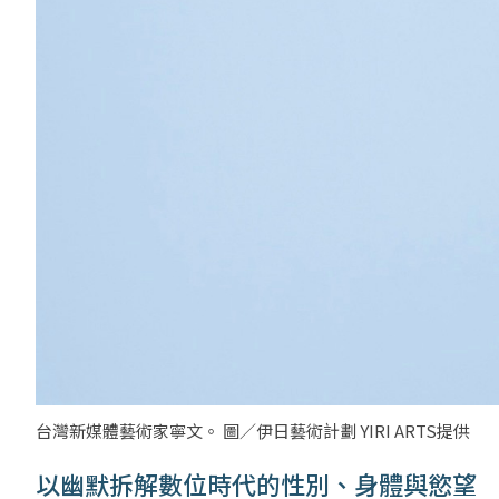
台灣新媒體藝術家寧文。 圖／伊日藝術計劃 YIRI ARTS提供
以幽默拆解數位時代的性別、身體與慾望