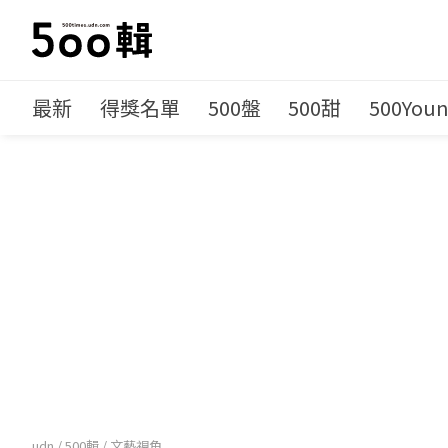
最新
得獎名單
500盤
500甜
500You
udn
/
500輯
/
文藝視角