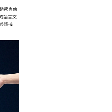
動態肖像
新的語言文
誤讀機