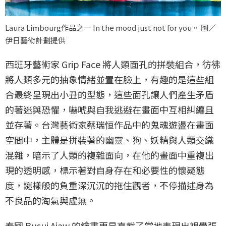
Laura Limbourg作品之一 In the mood just not for you。 圖／
伊日藝術計劃提供
西班牙藝術家 Grip Face 將人類面孔的拼裝組合，彷彿
將人類多元的抽象情緒並置在臉上，有趣的是這些組
合最終呈現出小丑的型態，這些面孔讓人們產生矛盾
的著迷與恐懼，嚇唬與自我逃避在畫面中互相糾纏且
並存著。台灣藝術家蔡瑞恒作品中的鬼魂遊盪在畫面
空間中，主體是拼裝著的幽靈、狗、妖精與人類交織
混雜，暗示了人類的複雜面向，在他的畫面中重複出
現的透明感，標示著對自身存在和必要性的懷疑態
度，謎樣般的負重深沉沉的拖住觀者，不停描述身為
不良品的淘氣與虛無。
泰國 Busui Ajaw 的繪畫更是直截了當地表現出視覺張