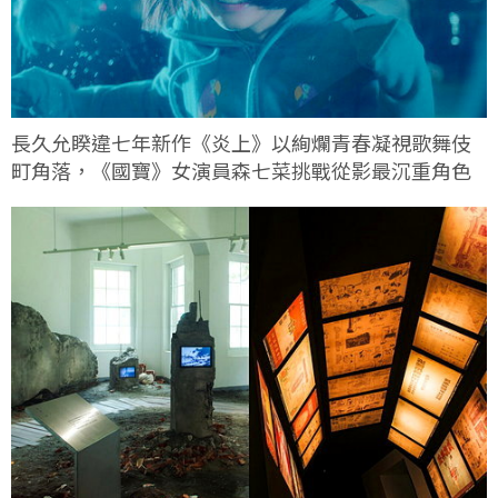
長久允睽違七年新作《炎上》以絢爛青春凝視歌舞伎
町角落，《國寶》女演員森七菜挑戰從影最沉重角色