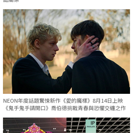
NEON年度話題驚悚新作《愛的魔樣》8月14日上映
《鬼手鬼手請開口》喬伯德挑戰青春與恐懼交纏之作