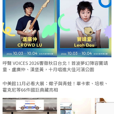
呼聲 VOICES 2026響徹秋日台北！首波夢幻陣容竇靖
童、盧廣仲、漢堡黃，十月唱進大佳河濱公園