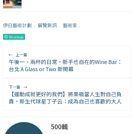
伊日藝術計劃
﹒
展覽新訊
﹒
藝術家
﹒
WhatsApp
←
上一篇
午後一、兩杯的日常，新手也自在的Wine Bar：
台北 A Glass or Two 新開幕
下一篇
→
【運動成就更好的我們】將果嶺當人生對自己負
責，新生代球星丁子云：成為自己也喜歡的大人
500輯