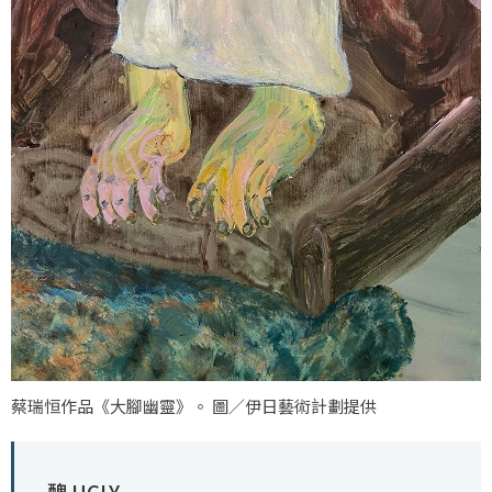
蔡瑞恒作品《大腳幽靈》。 圖／伊日藝術計劃提供
醜 UGLY