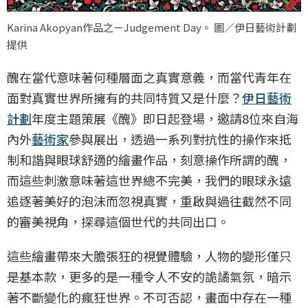
Karina Akopyan作品之ㄧJudgement Day。 圖／伊日藝術計劃
提供
醜在當代意味著何種層面之真實意義，而當代青年在
面對真實世界所擁有的共同特質又是什麼？
伊日藝術
計劃
年度主題策展《醜》即日起登場，邀請8位來自海
內外
藝術家
參與展出，透過一系列對抗性的操作來抵
制和諧與眼球舒適的繪畫作品，刻意操作所謂的醜，
而這些刺激意味著這世界總不完美，我們的眼球永遠
追逐著美好的泡沫而忽視真實，重啟與過往截然不同
的審美視角，探尋這個世代的共同出口。
這些繪畫帶來大膽張狂的視覺體驗，人物的變形僅只
是基本款，更多的是一種令人不安的詭譎氣氛，暗示
著不斷變化的瘋狂世界。不可否認，畫面中存在一種