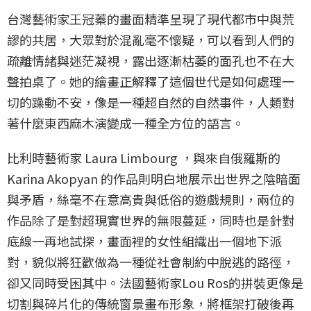
台灣藝術家王冠蓁的畫面精準呈現了現代都市中與荒
謬的共居，大眾對於混亂毫不懷疑，可以看到人們的
疏離情緒與迷茫凝視，露出逐漸枯萎的面孔也不在大
聲拍桌了。她的繪畫正解釋了這個世代是如何處理一
切的躁動不安，像是一種超自然的自然事件，人類對
著什麼東西麻木演變成一種全方位的語言。
比利時藝術家 Laura Limbourg ，與來自俄羅斯的
Karina Akopyan 的作品則明白地展示出世界之陰暗面
與矛盾，絲毫不在意高貴與低俗的遊戲規則，兩位的
作品除了是對超現實世界的無限蔓延，同時也是針對
底線一再地試探，畫面裡的女性組織出一個地下派
對，貌似將狂歡做為一種從社會制約中脫逃的路徑，
卻又同時受困其中。法國藝術家Lou Ros的拼裝更像是
切割與碎片化的傳統窗景畫布形象，將框架打破後再