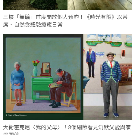
三峽「無礦」首度開放個人預約！《時光有隙》以茶
席、自然食體驗療癒日常
大衛霍克尼〈我的父母〉！8個細節看見沉默父愛與家
庭關係