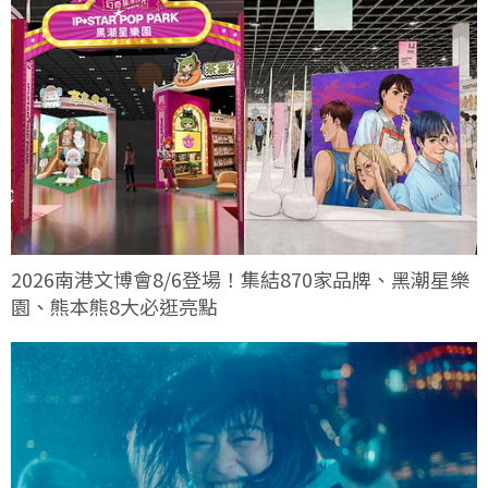
2026南港文博會8/6登場！集結870家品牌、黑潮星樂
園、熊本熊8大必逛亮點