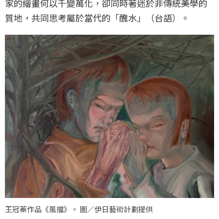
家的繪畫何以千變萬化，卻同時著迷於非傳統美學的
質地，共同思考屬於當代的「醜水」（台語）。
王冠蓁作品《風擋》。 圖／伊日藝術計劃提供