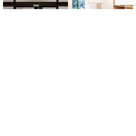
中美館11月必看大展：蠍子與青蛙！畢卡索、培根、
霍克尼等66件國巨典藏亮相