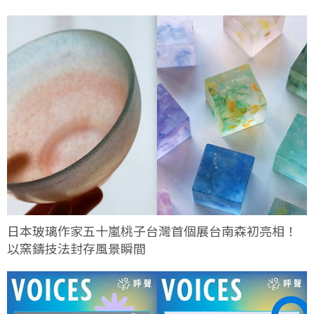
日本玻璃作家五十嵐桃子台灣首個展台南森初亮相！
以窯鑄技法封存風景瞬間