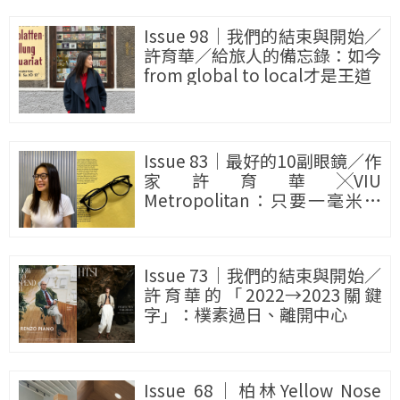
Issue 98｜我們的結束與開始／
許育華／給旅人的備忘錄：如今
from global to local才是王道
Issue 83｜最好的10副眼鏡／作
家許育華╳VIU
Metropolitan：只要一毫米差
距，臉的樣子就會不同
Issue 73｜我們的結束與開始／
許育華的「2022→2023關鍵
字」：樸素過日、離開中心
Issue 68｜柏林Yellow Nose