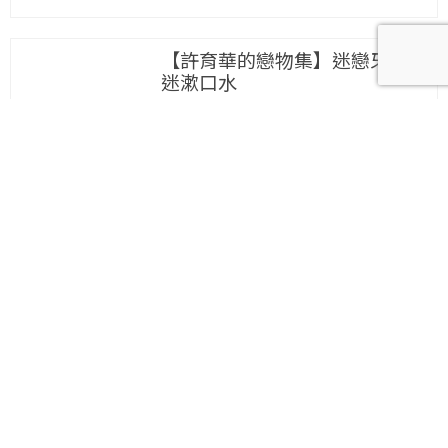
【許育華的戀物集】迷戀牙膏後
迷漱口水
【許育華的戀物集】質感生活定
番：西洋的青花瓷
【許育華的戀物集】透過嗅覺讓
思緒沉靜：線香