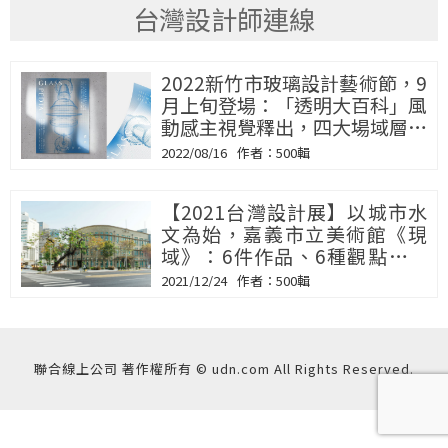
台灣設計師連線
2022新竹市玻璃設計藝術節，9
月上旬登場：「透明大百科」風
動感主視覺釋出，四大場域層層
詮釋玻璃光譜
2022/08/16
500輯
【2021台灣設計展】以城市水
文為始，嘉義市立美術館《現
域》：6件作品、6種觀點，貫
串歷史玩設計力
2021/12/24
500輯
聯合線上公司 著作權所有 © udn.com All Rights Reserved.