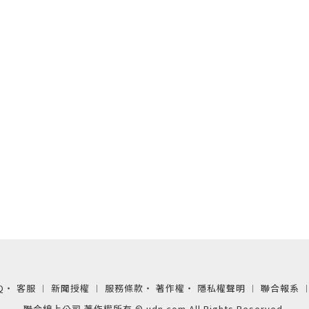
Q
‧
客服
︱
新聞授權
︱
服務條款
‧
著作權
‧
隱私權聲明
︱
聯合報系
聯合線上公司 著作權所有 © udn.com All Rights Reserved.