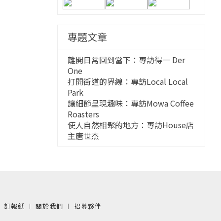
專題文章
離開日常回到當下：專訪得一 Der
One
打開街道的界線：專訪Local Local
Park
讓細節呈現趣味：專訪Mowa Coffee
Roasters
使人自然相聚的地方：專訪House店
主唐世杰
︱
訂報紙
︱
關於我們
︱
招募夥伴