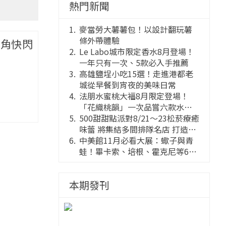
熱門新聞
麥當勞大薯薯包！以設計翻玩薯
條外帶體驗
轉角快閃
Le Labo城市限定香水8月登場！
一年只有一次、5款必入手推薦
高雄鹽埕小吃15選！走進港都老
城從早餐到宵夜的美味日常
法朋水蜜桃大福8月限定登場！
「花織桃韻」一次品嘗六款水蜜
桃花果大福
500甜甜點派對8/21～23松菸療癒
味蕾 將集結多間排隊名店 打造靈
感創意的舞台
中美館11月必看大展：蠍子與青
蛙！畢卡索、培根、霍克尼等66
件國巨典藏亮相
本期發刊