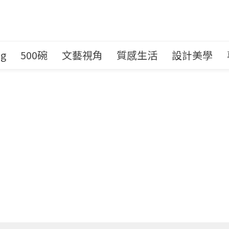
ng
500碗
文藝視角
質感生活
設計美學