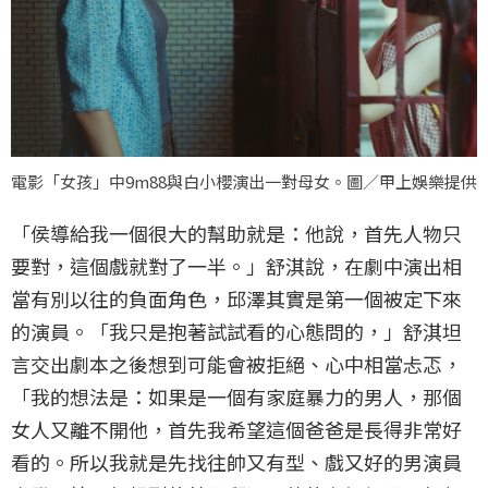
電影「女孩」中9m88與白小櫻演出一對母女。圖／甲上娛樂提供
「侯導給我一個很大的幫助就是：他說，首先人物只
要對，這個戲就對了一半。」舒淇說，在劇中演出相
當有別以往的負面角色，邱澤其實是第一個被定下來
的演員。「我只是抱著試試看的心態問的，」舒淇坦
言交出劇本之後想到可能會被拒絕、心中相當忐忑，
「我的想法是：如果是一個有家庭暴力的男人，那個
女人又離不開他，首先我希望這個爸爸是長得非常好
看的。所以我就是先找往帥又有型、戲又好的男演員