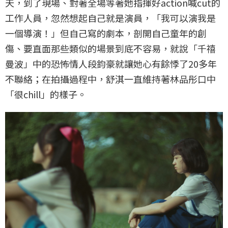
天，到了現場、對著全場等著她指揮好action喊cut的
工作人員，忽然想起自己就是演員，「我可以演我是
一個導演！」但自己寫的劇本，剖開自己童年的創
傷、要直面那些類似的場景到底不容易，就說「千禧
曼波」中的恐怖情人段鈞豪就讓她心有餘悸了20多年
不聯絡；在拍攝過程中，舒淇一直維持著林品彤口中
「很chill」的樣子。