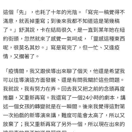
這個「先」，也耗了十年的光陰。「寫完一稿覺得不
滿意，就丟掉重寫；到後來我都不知道這是第幾稿
了。」舒淇說，卡在結局很久，是一直到某年她在紐
約街頭，忽然就來了感覺一氣呵成，「靈感這種東西
呢，很莫名其妙。」寫是寫完了，但一忙、又逢疫
情，又擱著了。
「疫情間，我又跟侯導出來聊了個天，他還是希望我
可以往導演這方面發展、還是有問我關於這些問題。
我就說，我有努力在弄。回去我又把之前的念頭再度
推翻，又重新再寫。我還寫了一個24小時的劇本，講
述一個女孩的轉變就是在一瞬間。後來我覺得這對第
一次拍戲的新導演來講，難度可能會太高了，所以又
放棄了；我又重新再寫了另外一個，所以現在出來的