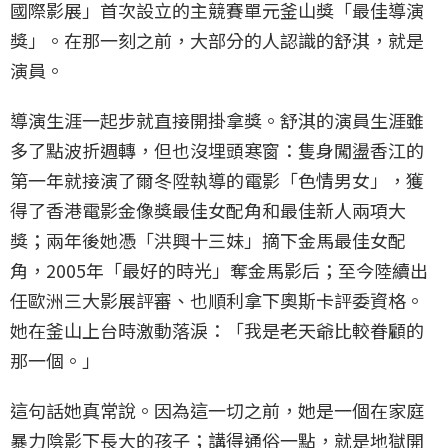
國際影展」首次設立的主競賽單元釜山獎「最佳導演
獎」。在那一刻之前，大部分的人認識的舒淇，就是
演員。
導演生涯一起步就直接開掛拿獎。舒淇的演員生涯雖
多了點波折週轉，但也沒埋頭寒窗：隻身闖盪香江的
第一年就接演了爾冬陞執導的電影「色情男女」，獲
得了香港電影金像獎最佳女配角和最佳新人兩項大
獎；兩年後她憑「洪興十三妹」摘下金馬最佳女配
角，2005年「最好的時光」奪金馬影后；至今陸續出
任歐洲三大影展評審、也順利拿下奧斯卡評委資格。
她在釜山上台時激動落淚：「我是老天爺比較眷顧的
那一個。」
這句話她真常說。因為這一切之前，她是一個在家庭
暴力陰影下長大的孩子；講得通俗一點，就是地獄開