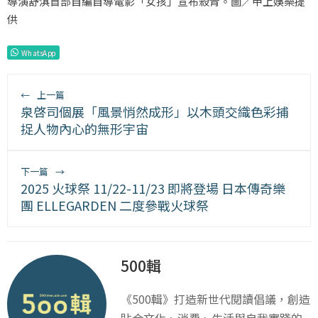
導演舒淇首部自編自導電影「女孩」宣布殺青。圖／甲上娛樂提
供
WhatsApp
←
上一篇
泉啓司個展「風景悄然成形」以木頭交織色彩捕
捉人物內心的無形宇宙
下一篇
→
2025 火球祭 11/22-11/23 即將登場 日本傳奇樂
團 ELLEGARDEN 二度參戰火球祭
500輯
《500輯》打造新世代閱讀倡議，創造
貼合文化、消費、生活與自我實踐的