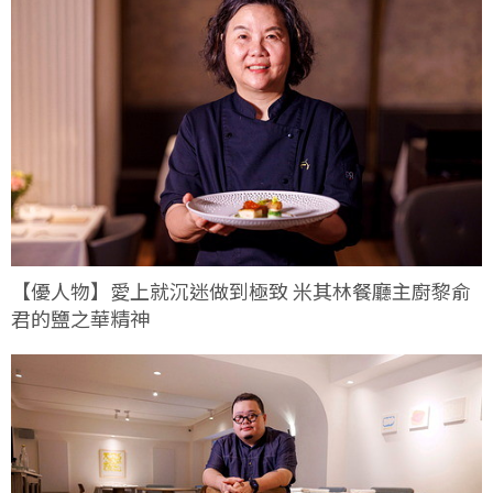
【優人物】愛上就沉迷做到極致 米其林餐廳主廚黎俞
君的鹽之華精神