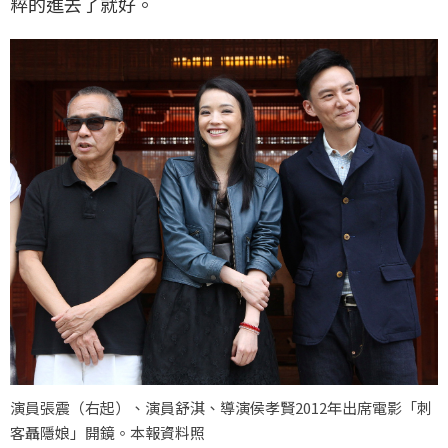
粹的進去了就好。
演員張震（右起）、演員舒淇、導演侯孝賢2012年出席電影「刺
客聶隱娘」開鏡。本報資料照