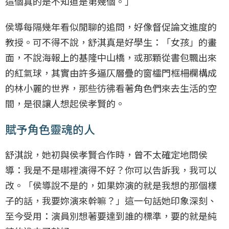
這個真的是不知道是第幾個。」
侯導每隔幾年看似閒聊的追問，好像督促論文進度的
教授。可不得不說，舒淇真是好學生：「女孩」的畫
面，不說海報上的基隆中山橋，或那顆從書包飄出來
的紅氣球，其實由許多逼仄層疊的窗櫺門框柵欄構成
的林小麗的世界，那些彷彿看著角色們來去生活的空
間，是很讓人想起侯孝賢的。
賦予角色靈魂的人
舒淇說，她初與侯孝賢合作時，曾不太確定地問侯
導：我是不是哪裡演得不好？你可以告訴我，我可以
改。「侯導說不是的，如果妳演的就是我想的那個樣
子的話，我要妳演來幹嘛？」這一句話她印象深刻、
至今受用：演員別想著要達到誰的標準，要的就是純