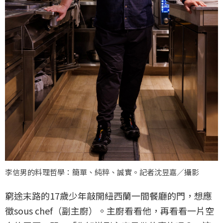
李信男的料理哲學：簡單、純粹、誠實。記者沈昱嘉／攝影
窮途末路的17歲少年敲開紐西蘭一間餐廳的門，想應
徵sous chef（副主廚）。主廚看看他，再看看一片空