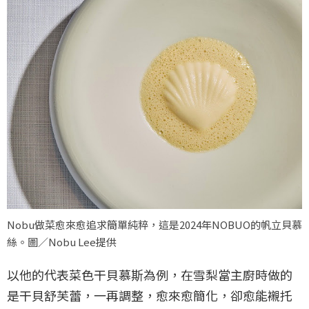
Nobu做菜愈來愈追求簡單純粹，這是2024年NOBUO的帆立貝慕
絲。圖／Nobu Lee提供
以他的代表菜色干貝慕斯為例，在雪梨當主廚時做的
是干貝舒芙蕾，一再調整，愈來愈簡化，卻愈能襯托