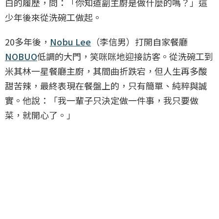
白的履歷，問：「你知道副主廚是做什麼的嗎？」這
少年後來從洗碗工做起。
20多年後，
Nobu Lee
（李信男）打開自家餐廳
NOBUO
低調的大門，笑咪咪地迎接訪客。從洗碗工到
米其林一星餐廳主廚，其間曲折跌宕，但人生再多酸
甜苦辣，最終表現在餐盤上的，只有簡單、純粹與誠
實。他說：「我一輩子只決定做一件事，我只要做
菜，就開心了。」