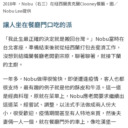
2018年 ，Nobu（右三）在紐西蘭奧克蘭Clooney餐廳。圖／
Nobu Lee提供
讓人坐在餐廳門口吃的派
「我此生最正確的決定就是搬回台灣。」Nobu當時在
台北客座，準備結束後就從紐西蘭打包去斐濟工作，
沒想到結織蘭餐廳老闆劉宗原，聊著聊著，就接下蘭
的主廚。
一年多，Nobu做得很愉快，即便遭逢疫情，客人也都
很支持，最有趣的例子就是他的酥皮和牛派。這一道
是經典料理，原就在菜單上，Nobu應老闆要求繼續出
這道菜，經嘗試、調整，以法式手法做成兩人份大
小，很受歡迎，疫情期間甚至有人特地來買，然後夫
妻倆一人一個，就在餐廳門外的車上，像吃漢堡一