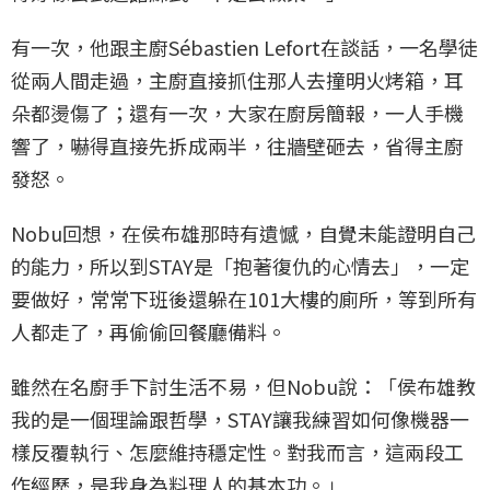
有一次，他跟主廚Sébastien Lefort在談話，一名學徒
從兩人間走過，主廚直接抓住那人去撞明火烤箱，耳
朵都燙傷了；還有一次，大家在廚房簡報，一人手機
響了，嚇得直接先拆成兩半，往牆壁砸去，省得主廚
發怒。
Nobu回想，在侯布雄那時有遺憾，自覺未能證明自己
的能力，所以到STAY是「抱著復仇的心情去」，一定
要做好，常常下班後還躲在101大樓的廁所，等到所有
人都走了，再偷偷回餐廳備料。
雖然在名廚手下討生活不易，但Nobu說：「侯布雄教
我的是一個理論跟哲學，STAY讓我練習如何像機器一
樣反覆執行、怎麼維持穩定性。對我而言，這兩段工
作經歷，是我身為料理人的基本功。」