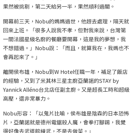
果然被挑剔，第二天給另一半，果然順利過關。
開幕前三天，Nobu的媽媽過世，他趕去處理，隔天就
回來上班。「很多人說我不孝，但對我來說，台灣第
一間法國星級名廚的餐廳要開幕，這是我的夢想，我
不想錯過。」Nobu說：「而且，就算我在，我媽也不
會再起來了。」
離開侯布雄，Nobu到W Hotel任職一年，補足了飯店
的經驗，又到了米其林三星主廚亞蘭諾的STAY by
Yannick Alléno台北店任副主廚。又是超長工時和超級
高壓，還非常暴力。
Nobu形容：「以鬼片比喻，侯布雄是陰森的日本恐怖
片，亞蘭諾就是德州電鋸殺人魔，會拳打腳踢，我覺
得好像去武道館練武，不是去做菜。」