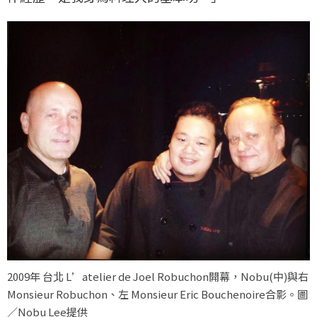
2009年 台北 L’atelier de Joel Robuchon開幕，Nobu(中)與右
Monsieur Robuchon、左 Monsieur Eric Bouchenoire合影。圖
／Nobu Lee提供