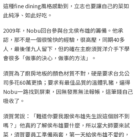
這種fine dining風格感動到，立志也要讓自己的菜如
此純淨、如此好吃。
2009年，Nobu回台參與台北侯布雄的籌備。他承
認，那不是一個很愉快的經驗，很高壓，同期40多
人，最後僅九人留下，但的確在主廚須賀洋介手下學
會很多「做事的決心，做事的方法」。
須賀為了廚房地板的顏色材質不對，硬是要求台北公
司多花60萬更換；要求有最佳品質的溫體乳豬，逼得
Nobu一路找到屏東，因無發票無法報帳，這筆錢自己
吸收了。
須賀常說：「難道你要我跟侯布雄先生說這個辦不到
嗎？」他真的了解侯布雄要什麼，所以當大師要來試
菜，須賀要員工準備兩套，第一天給侯布雄不愛的，