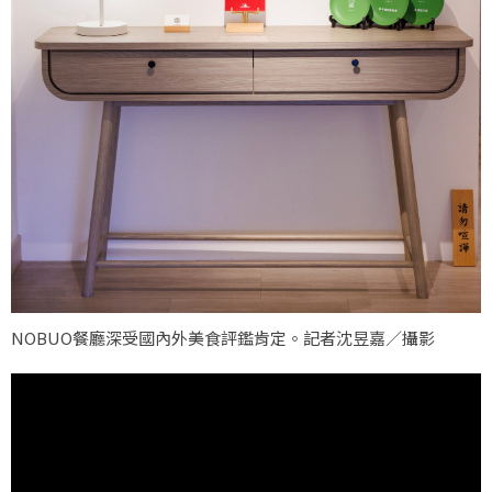
NOBUO餐廳深受國內外美食評鑑肯定。記者沈昱嘉／攝影