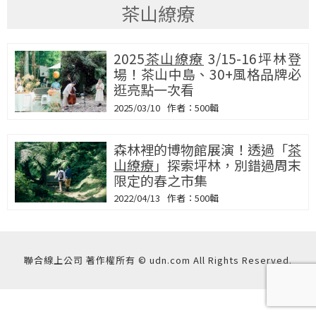
茶山繚療
2025
茶山繚療
3/15-16坪林登
場！茶山中島、30+風格品牌必
逛亮點一次看
2025/03/10
500輯
森林裡的博物館展演！透過「
茶
山繚療
」探索坪林，別錯過周末
限定的春之市集
2022/04/13
500輯
聯合線上公司 著作權所有 © udn.com All Rights Reserved.