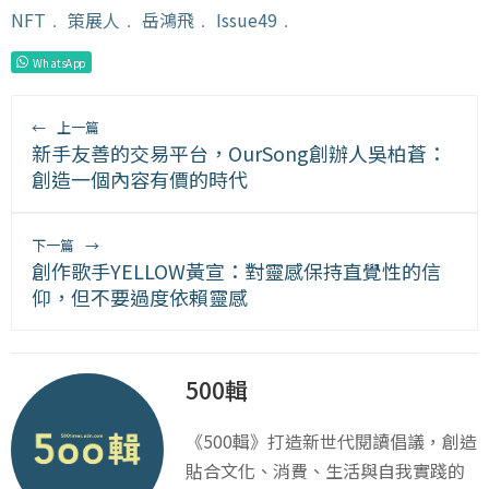
NFT
﹒
策展人
﹒
岳鴻飛
﹒
Issue49
﹒
WhatsApp
←
上一篇
新手友善的交易平台，OurSong創辦人吳柏蒼：
創造一個內容有價的時代
下一篇
→
創作歌手YELLOW黃宣：對靈感保持直覺性的信
仰，但不要過度依賴靈感
500輯
《500輯》打造新世代閱讀倡議，創造
貼合文化、消費、生活與自我實踐的