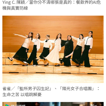
Ying C. 陳穎／當你分不清哪張是真的：餐飲界的AI危
機與真實防線
雀雀／「監所男子囚生記」、「陽光女子合唱團」：
生命之苦 以唱跳解憂