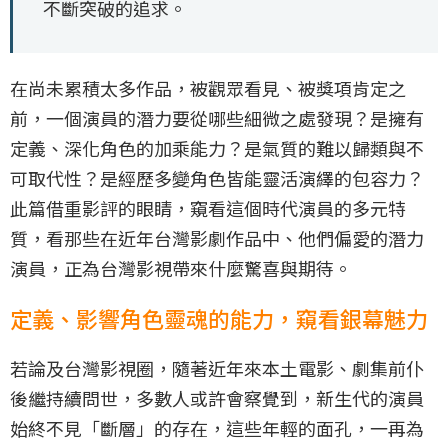
不斷突破的追求。
在尚未累積太多作品，被觀眾看見、被獎項肯定之
前，一個演員的潛力要從哪些細微之處發現？是擁有
定義、深化角色的加乘能力？是氣質的難以歸類與不
可取代性？是經歷多變角色皆能靈活演繹的包容力？
此篇借重影評的眼睛，窺看這個時代演員的多元特
質，看那些在近年台灣影劇作品中、他們偏愛的潛力
演員，正為台灣影視帶來什麼驚喜與期待。
定義、影響角色靈魂的能力，窺看銀幕魅力
若論及台灣影視圈，隨著近年來本土電影、劇集前仆
後繼持續問世，多數人或許會察覺到，新生代的演員
始終不見「斷層」的存在，這些年輕的面孔，一再為