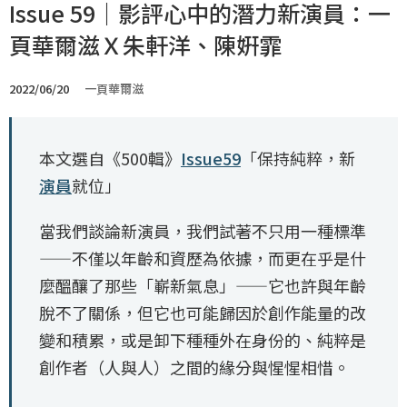
Issue 59｜影評心中的潛力新演員：一
頁華爾滋Ｘ朱軒洋、陳姸霏
2022/06/20
一頁華爾滋
本文選自《500輯》
Issue59
「保持純粹，新
演員
就位」
當我們談論新演員，我們試著不只用一種標準
——不僅以年齡和資歷為依據，而更在乎是什
麼醞釀了那些「嶄新氣息」——它也許與年齡
脫不了關係，但它也可能歸因於創作能量的改
變和積累，或是卸下種種外在身份的、純粹是
創作者（人與人）之間的緣分與惺惺相惜。