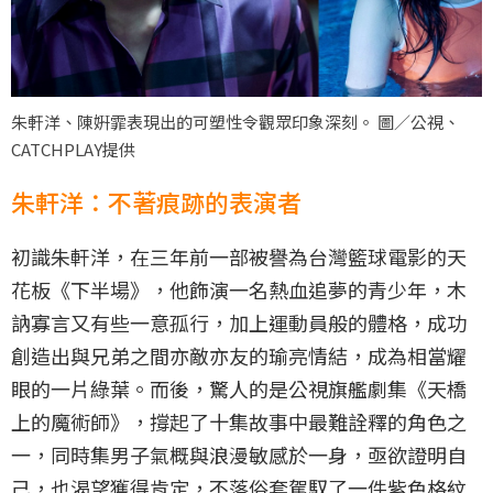
朱軒洋、陳姸霏表現出的可塑性令觀眾印象深刻。 圖／公視、
CATCHPLAY提供
朱軒洋：不著痕跡的表演者
初識朱軒洋，在三年前一部被譽為台灣籃球電影的天
花板《下半場》，他飾演一名熱血追夢的青少年，木
訥寡言又有些一意孤行，加上運動員般的體格，成功
創造出與兄弟之間亦敵亦友的瑜亮情結，成為相當耀
眼的一片綠葉。而後，驚人的是公視旗艦劇集《天橋
上的魔術師》，撐起了十集故事中最難詮釋的角色之
一，同時集男子氣概與浪漫敏感於一身，亟欲證明自
己，也渴望獲得肯定，不落俗套駕馭了一件紫色格紋