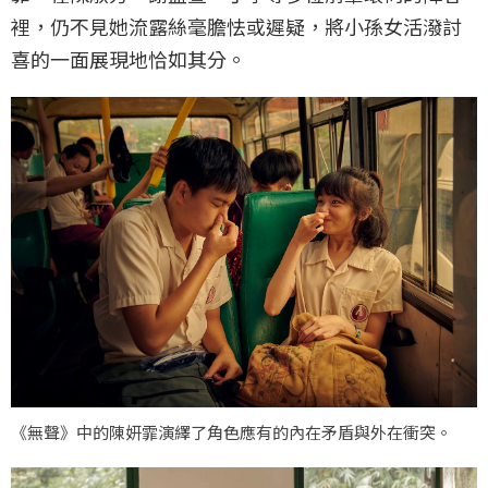
裡，仍不見她流露絲毫膽怯或遲疑，將小孫女活潑討
喜的一面展現地恰如其分。
《無聲》中的陳妍霏演繹了角色應有的內在矛盾與外在衝突。