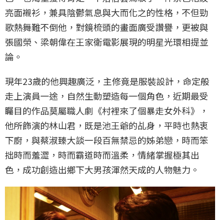
亮面襯衫，兼具陰鬱氣息與大而化之的性格，不但勁
歌熱舞難不倒他，對鏡梳頭的畫面廣受讚譽，更被與
張國榮、梁朝偉在王家衛電影展現的明星光環相提並
論。
現年23歲的他興趣廣泛，主修竟是服裝設計，命定般
走上演員一途，自然生動塑造每一個角色，近期最受
矚目的作品莫屬職人劇《村裡來了個暴走女外科》，
他所飾演的林山君，既是池王爺的乩身，平時也熱衷
下廚，與蔡淑臻大談一段百無禁忌的姊弟戀，時而笨
拙時而羞澀，時而霸道時而溫柔，情緒掌握極其出
色，成功創造出鄉下大男孩渾然天成的人物魅力。