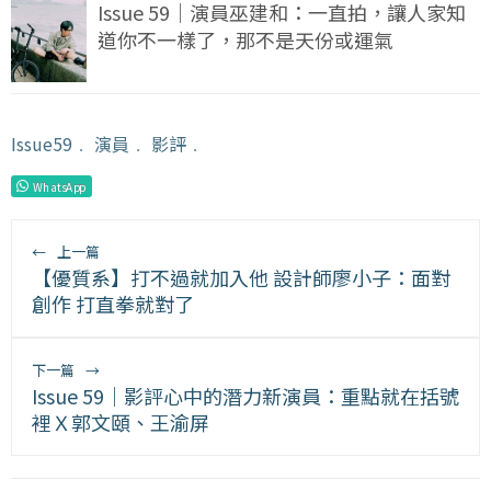
Issue 59｜演員巫建和：一直拍，讓人家知
道你不一樣了，那不是天份或運氣
Issue59
﹒
演員
﹒
影評
﹒
WhatsApp
←
上一篇
【優質系】打不過就加入他 設計師廖小子：面對
創作 打直拳就對了
下一篇
→
Issue 59｜影評心中的潛力新演員：重點就在括號
裡Ｘ郭文頤、王渝屏