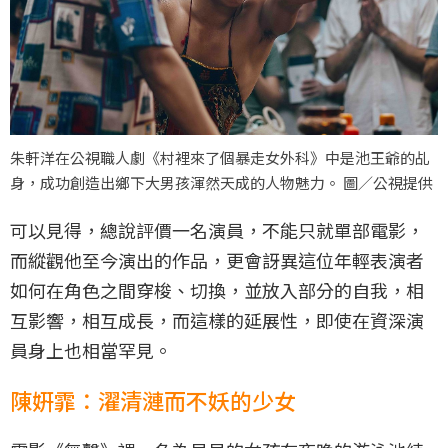
朱軒洋在公視職人劇《村裡來了個暴走女外科》中是池王爺的乩
身，成功創造出鄉下大男孩渾然天成的人物魅力。 圖／公視提供
可以見得，總說評價一名演員，不能只就單部電影，
而縱觀他至今演出的作品，更會訝異這位年輕表演者
如何在角色之間穿梭、切換，並放入部分的自我，相
互影響，相互成長，而這樣的延展性，即使在資深演
員身上也相當罕見。
陳姸霏：濯清漣而不妖的少女