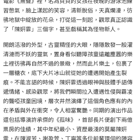
電影《無聲》裡，名為貝貝的女孩在夜晚的游泳池練
習憋氣，臉上漾起的笑容，清新脫俗，天真爛漫，彷
彿地獄中綻放的花朵，打從這一刻起，觀眾真正認識
了「陳姸霏」三個字，甚至戲稱其為怪物新人。
開朗活潑的外型，古靈精怪的大眼，隱隱散發一股濯
清漣而不妖的靈氣，置身看似聽障孩童遠離塵囂的樂
土裡彷彿再自然不過的景緻，然而此片樂土，包裹了
一層糖衣，底下大片冰山就從她的遭遇開始產生裂
痕。不能言語的時候，陳姸霏透過眼神與肢體手語傳
遞情緒、感染觀眾，將我們瞬間拉入遭遇性侵與霸凌
的聾啞孩童困境，層次井然演繹了這個角色應有的內
在矛盾與外在衝突，令人相當驚艷。同期的演出作品
還包括導演許承傑的《孤味》，首部長片便創下兩億
票房的佳績，其中年紀最小、資歷最淺的莫屬陳姸
霏，在陳淑芳、謝盈萱、丁寧等多位前輩環伺的陣容