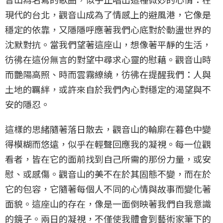
現代的台北，觀音山成為了情感上的避風港，它像是
穩定的依靠，又隱隱呼應著我們心底對於動盪世界的
沈默對抗。當我們望著這座山，想像著平靜的生活，
彷彿在這份無言的對望中尋求心靈的慰藉。觀音山時
而艷陽高照、時而雲霧繚繞，彷彿在提醒我們：人與
土地的羈絆，或許來自於我們內心對穩定的渴望與不
安的隱忍。
這樣的思緒隨著落日散去，觀音山的輪廓在暮色中變
得模糊而悠遠，似乎在輕聲回應我的凝視。每一位觀
看者，皆在它的面前找到自己所需的那份力量，或安
慰、或感傷。觀音山的美不在於其固態不變，而在於
它的包容，它隨著每個人不同的心情與故事而變化著
面貌。這座山的存在，像是一面倒映著我們自我意識
的鏡子。兩日的凝視，不僅使我體會到藝術家筆下的