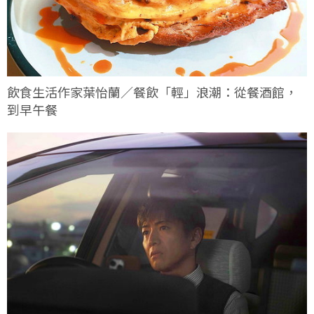
飲食生活作家葉怡蘭／餐飲「輕」浪潮：從餐酒館，
到早午餐