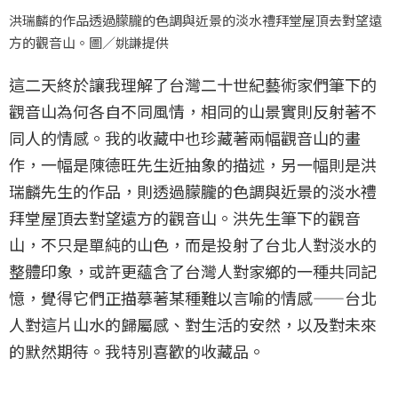
洪瑞麟的作品透過朦朧的色調與近景的淡水禮拜堂屋頂去對望遠
方的觀音山。圖／姚謙提供
這二天終於讓我理解了台灣二十世紀藝術家們筆下的
觀音山為何各自不同風情，相同的山景實則反射著不
同人的情感。我的收藏中也珍藏著兩幅觀音山的畫
作，一幅是陳德旺先生近抽象的描述，另一幅則是洪
瑞麟先生的作品，則透過朦朧的色調與近景的淡水禮
拜堂屋頂去對望遠方的觀音山。洪先生筆下的觀音
山，不只是單純的山色，而是投射了台北人對淡水的
整體印象，或許更蘊含了台灣人對家鄉的一種共同記
憶，覺得它們正描摹著某種難以言喻的情感——台北
人對這片山水的歸屬感、對生活的安然，以及對未來
的默然期待。我特別喜歡的收藏品。