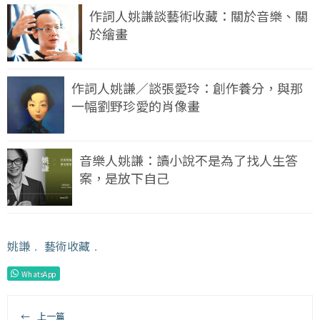
作詞人姚謙談藝術收藏：關於音樂、關
於繪畫
作詞人姚謙／談張愛玲：創作養分，與那
一幅劉野珍愛的肖像畫
音樂人姚謙：讀小說不是為了找人生答
案，是放下自己
姚謙
﹒
藝術收藏
﹒
WhatsApp
←
上一篇