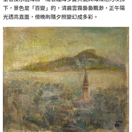
下，景色是「百變」的，清晨雲霧裊裊飄渺，正午陽
光透亮直面，傍晚則隨夕照變幻成多彩。