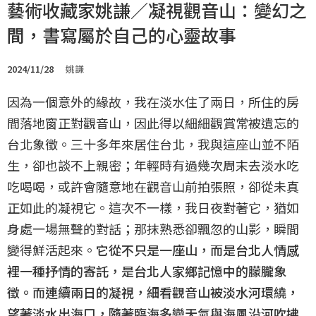
藝術收藏家姚謙／凝視觀音山：變幻之
間，書寫屬於自己的心靈故事
2024/11/28
姚謙
因為一個意外的緣故，我在淡水住了兩日，所住的房
間落地窗正對觀音山，因此得以細細觀賞常被遺忘的
台北象徵。三十多年來居住台北，我與這座山並不陌
生，卻也談不上親密；年輕時有過幾次周末去淡水吃
吃喝喝，或許會隨意地在觀音山前拍張照，卻從未真
正如此的凝視它。這次不一樣，我日夜對著它，猶如
身處一場無聲的對話；那抹熟悉卻飄忽的山影，瞬間
變得鮮活起來。
它從不只是一座山，而是台北人情感
裡一種抒情的寄託，是台北人家鄉記憶中的朦朧象
徵。而連續兩日的凝視，細看觀音山被淡水河環繞，
望著淡水出海口，隨著臨海多變天氣與海風沿河吹拂