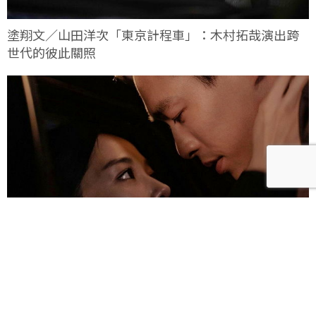
塗翔文／山田洋次「東京計程車」：木村拓哉演出跨
世代的彼此關照
雀雀／「人浮於愛」：一語道盡愛是「什麼都沒有」
的真實本質