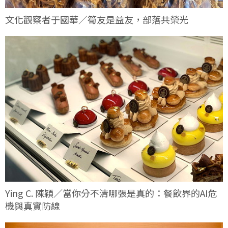
文化觀察者于國華／筍友是益友，部落共榮光
Ying C. 陳穎／當你分不清哪張是真的：餐飲界的AI危
機與真實防線