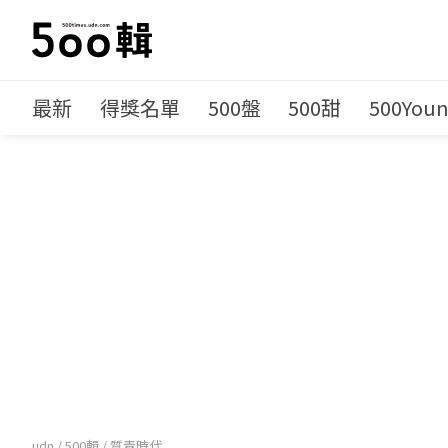
最新
得獎名單
500盤
500甜
500You
udn
/
500輯
/
質青時代