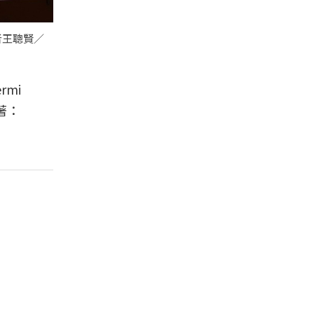
記者王聰賢／
mi
著：