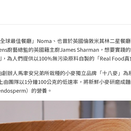
全球最佳餐廳」Noma、也曾於英國倫敦米其林二星餐廳
 Aikens廚藝總監的英國籍主廚James Sharman，想要實
則，為人們提供以100%無污染原料自製的「Real Food
大甲、由創辦人馬聿安兄弟所栽種的小麥獨立品牌「十八麥」為
上由團隊以1分鐘100公克的低速率，將新鮮小麥研磨成
ndosperm）的營養。