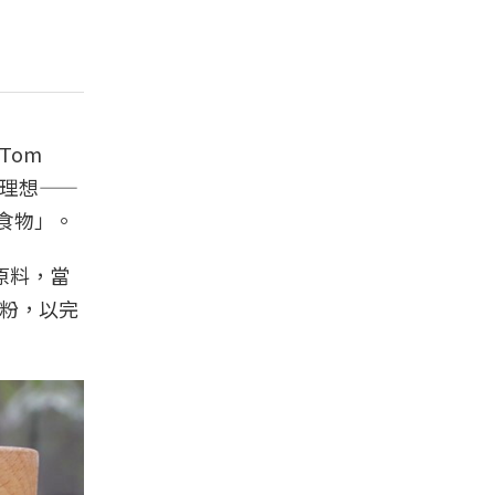
Tom
踐的理想——
真食物」。
原料，當
麵粉，以完