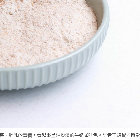
皮、胚芽、胚乳的營養，看起來呈現淡淡的牛奶咖啡色。記者王聰賢／攝