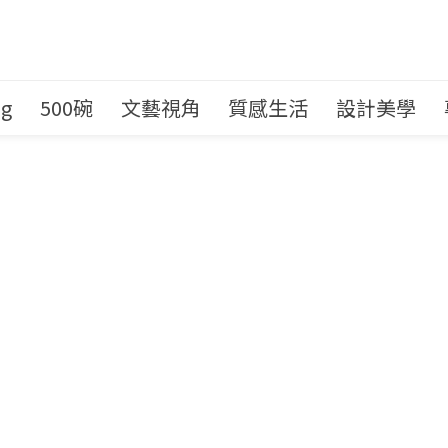
ng
500碗
文藝視角
質感生活
設計美學