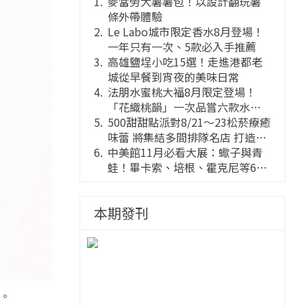
麥當勞大薯薯包！以設計翻玩薯
條外帶體驗
Le Labo城市限定香水8月登場！
一年只有一次、5款必入手推薦
高雄鹽埕小吃15選！走進港都老
城從早餐到宵夜的美味日常
法朋水蜜桃大福8月限定登場！
「花織桃韻」一次品嘗六款水蜜
桃花果大福
500甜甜點派對8/21～23松菸療癒
味蕾 將集結多間排隊名店 打造靈
感創意的舞台
中美館11月必看大展：蠍子與青
蛙！畢卡索、培根、霍克尼等66
件國巨典藏亮相
本期發刊
影。