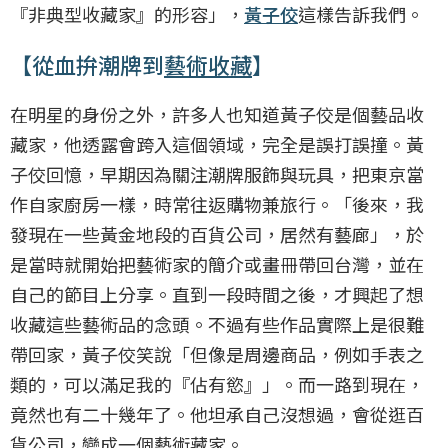
『非典型收藏家』的形容」，
黃子佼
這樣告訴我們。
【從血拚潮牌到
藝術收藏
】
在明星的身份之外，許多人也知道黃子佼是個藝品收
藏家，他透露會跨入這個領域，完全是誤打誤撞。黃
子佼回憶，早期因為關注潮牌服飾與玩具，把東京當
作自家廚房一樣，時常往返購物兼旅行。「後來，我
發現在一些黃金地段的百貨公司，居然有藝廊」，於
是當時就開始把藝術家的簡介或畫冊帶回台灣，並在
自己的節目上分享。直到一段時間之後，才興起了想
收藏這些藝術品的念頭。不過有些作品實際上是很難
帶回家，黃子佼笑說「但像是周邊商品，例如手表之
類的，可以滿足我的『佔有慾』」。而一路到現在，
竟然也有二十幾年了。他坦承自己沒想過，會從逛百
貨公司，變成一個藝術藏家。