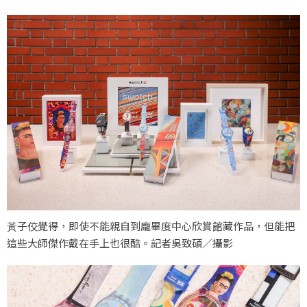
⿈子佼覺得，即使不能親⾃到龐畢度中心欣賞館藏作品，但能把
這些大師傑作戴在⼿上也很酷。記者吳致碩／攝影