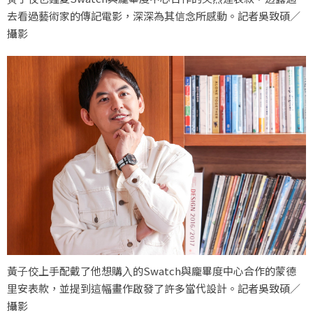
去看過藝術家的傳記電影，深深為其信念所感動。記者吳致碩／
攝影
黃⼦佼上⼿配戴了他想購⼊的Swatch與龐畢度中⼼合作的蒙德
里安表款，並提到這幅畫作啟發了許多當代設計。記者吳致碩／
攝影