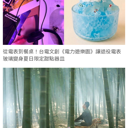
從電表到餐桌！台電文創《電力遊樂園》讓退役電表
玻璃變身夏日限定甜點器皿