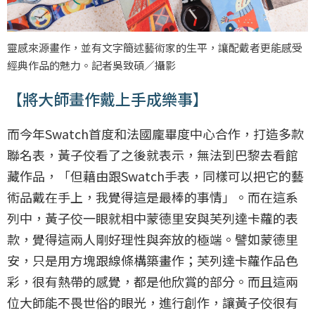
靈感來源畫作，並有⽂字簡述藝術家的⽣平，讓配戴者更能感受
經典作品的魅⼒。記者吳致碩／攝影
【將大師畫作戴上手成樂事】
而今年Swatch首度和法國龐畢度中心合作，打造多款
聯名表，黃子佼看了之後就表示，無法到巴黎去看館
藏作品，「但藉由跟Swatch手表，同樣可以把它的藝
術品戴在手上，我覺得這是最棒的事情」。而在這系
列中，黃子佼一眼就相中蒙德里安與芙列達卡蘿的表
款，覺得這兩人剛好理性與奔放的極端。譬如蒙德里
安，只是用方塊跟線條構築畫作；芙列達卡蘿作品色
彩，很有熱帶的感覺，都是他欣賞的部分。而且這兩
位大師能不畏世俗的眼光，進行創作，讓黃子佼很有