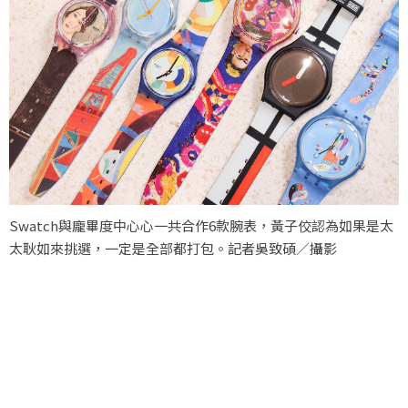
Swatch與龐畢度中⼼心⼀共合作6款腕表，黃子佼認為如果是太
太耿如來挑選，一定是全部都打包。記者吳致碩／攝影