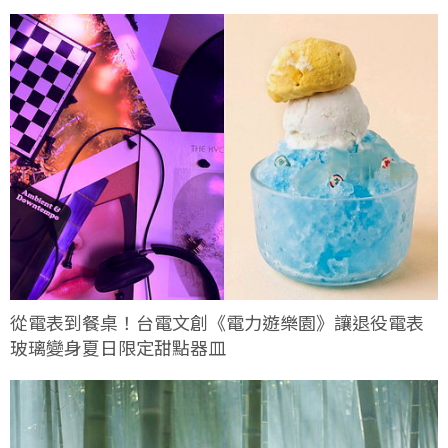
從電表到餐桌！台電文創《電力遊樂園》讓退役電表
玻璃變身夏日限定甜點器皿