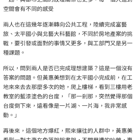
空間會有不同的感受
兩人也在這幾年逐漸轉向公共工程，陸續完成富藝
旅、太平國小與北藝大科藝館，不同於房地產案的挑
戰，要引發或面對的事情又更多，與工部門又是另一
種課題。
所以，問到兩人是否已完成理想建築？這是一個沒有
答案的問題。但黃惠美想到在太平國小完成前，在工
地來來去去那麼多次的她，爬上樓梯，看到三樓用老
教室的藍漆塗色的台度，「那一剎那，突然覺得那個
台度倒下來，遠看像是一片湖、一片海，我非常感
動。」
再後來，這個地方爆紅，熙來攘往的人群中，黃惠美
看到一對夫妻在角落架起畫架，不聞周遭的吵雜，專