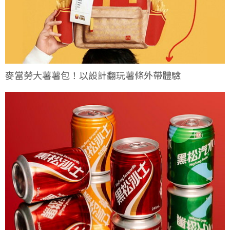
麥當勞大薯薯包！以設計翻玩薯條外帶體驗