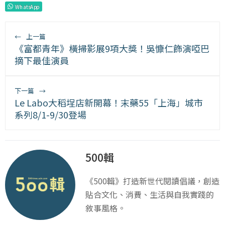
WhatsApp
←
上一篇
《富都青年》橫掃影展9項大獎！吳慷仁飾演啞巴
摘下最佳演員
下一篇
→
Le Labo大稻埕店新開幕！末藥55「上海」城市
系列8/1-9/30登場
500輯
《500輯》打造新世代閱讀倡議，創造
貼合文化、消費、生活與自我實踐的
敘事風格。