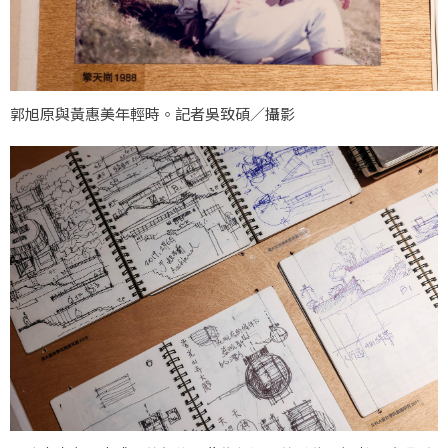
郭旭原與黃惠美年輕時。記者吳致碩／攝影