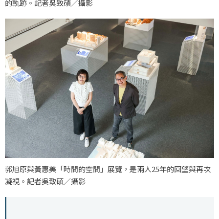
的軌跡。記者吳致碩／攝影
郭旭原與黃惠美「時間的空間」展覽，是兩人25年的回望與再次
凝視。記者吳致碩／攝影