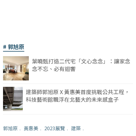
郭旭原
葉曉甄打造二代宅「文心念念」：讓家念
念不忘、必有迴響
建築師郭旭原 X 黃惠美首度挑戰公共工程，
科技藝術館飄浮在北藝大的未來感盒子
郭旭原
﹒
黃惠美
﹒
2023展覽
﹒
建築
﹒