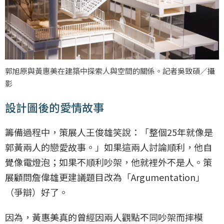
郭旭原與黃惠美在建築中探索人與空間的關係。記者吳致碩／攝
影
設計圖後的愛情故事
籌備過程中，策展人王俊雄笑說：「整個25年就像是
郭黃兩人的戀愛故事。」如果這兩人討論順利，他自
覺像電燈泡；如果不順利吵架，他就裡外不是人。策
展顧問詹偉雄更建議題目改為「Argumentation」
（爭辯）好了。
因為，黃惠美真的曾經因兩人觀點不同吵架而摔模