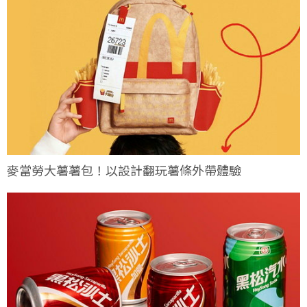
麥當勞大薯薯包！以設計翻玩薯條外帶體驗