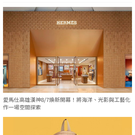
愛馬仕高雄漢神8/7煥新開幕！將海洋、光影與工藝化
作一場空間探索