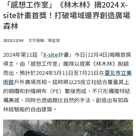
「感想工作室」《林木林》摘2024 X-
site計畫首獎！打破場域邊界創造廣場
森林
2023/12/04
文字編輯／陳宜慧
2024年第11屆「
X-site
計畫」今日(12月4日)揭曉首獎
得主，由「感想工作室」團隊以提案《林木林》脫穎
而出，預計於2024年5月11日至7月21日在
臺北市立美
術館
戶外廣場亮相。屆時將以25座立柱結合覆蓋其上
的鋼纜和針織網布（PE）繫接而成，不只形構獨特結
構美感，同時也透過類比自然的手法，創造出有如森
林經驗般的自由建築。