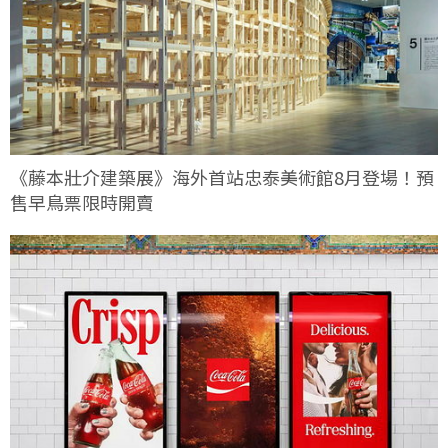
《藤本壯介建築展》海外首站忠泰美術館8月登場！預
售早鳥票限時開賣