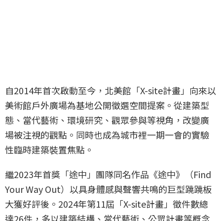
自2014年首次啟動至今，北美館「X-site計畫」向來以
美術館戶外廣場為基地公開徵選空間提案。從建築型
態、當代藝術、環境研究、觀眾參與等視角，改變廣
場被注視的觀點。同時也成為城市裡一期一會的實驗
性臨時建築裝置焦點。
繼2023年首獎「途中」團隊同名作品《途中》（Find
Your Way Out）以具身體感與聲響共鳴的巨型蹺蹺板
大獲好評後。2024年第11屆「X-site計畫」徵件數總
達26件，多以建築結構、當代藝術、公眾計畫等概念