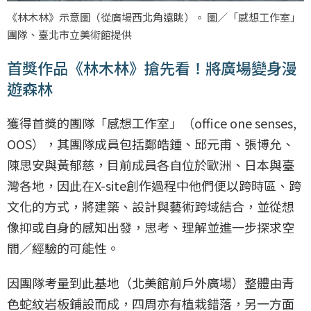
《林木林》示意圖（從廣場西北角遠眺）。 圖／「感想工作室」
團隊、臺北市立美術館提供
首獎作品《林木林》搶先看！將廣場變身漫
遊森林
獲得首獎的團隊「感想工作室」（office one senses,
OOS），其團隊成員包括鄭皓鍾、邱元甫、張博允、
陳思安與黃郁慈，目前成員各自位於歐洲、日本與臺
灣各地，因此在X-site創作過程中他們便以跨時區、跨
文化的方式，將建築、設計與藝術跨域結合，並從想
像抑或自身的感知出發，思考、理解並進一步探求空
間／經驗的可能性。
因團隊考量到此基地（北美館前戶外廣場）整體由青
色蛇紋岩板鋪設而成，四周亦有植栽錯落，另一方面