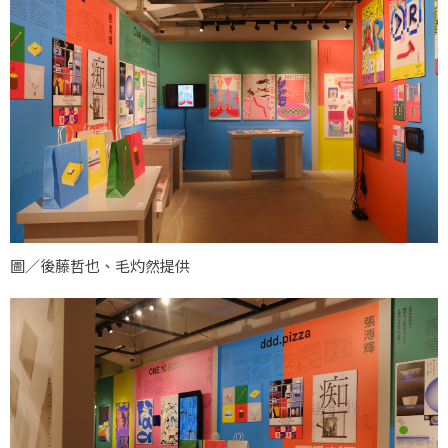
圖／後藤哲也、毛灼然提供