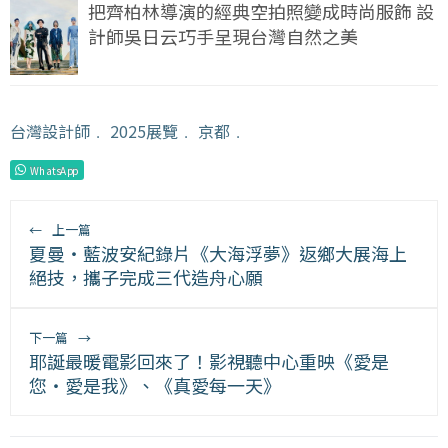
把齊柏林導演的經典空拍照變成時尚服飾 設
計師吳日云巧手呈現台灣自然之美
台灣設計師
﹒
2025展覽
﹒
京都
﹒
WhatsApp
←
上一篇
夏曼・藍波安紀錄片《大海浮夢》返鄉大展海上
絕技，攜子完成三代造舟心願
下一篇
→
耶誕最暖電影回來了！影視聽中心重映《愛是
您・愛是我》、《真愛每一天》