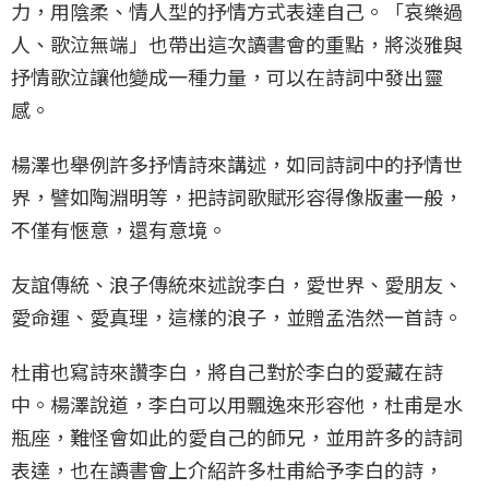
力，用陰柔、情人型的抒情方式表達自己。「哀樂過
人、歌泣無端」也帶出這次讀書會的重點，將淡雅與
抒情歌泣讓他變成一種力量，可以在詩詞中發出靈
感。
楊澤也舉例許多抒情詩來講述，如同詩詞中的抒情世
界，譬如陶淵明等，把詩詞歌賦形容得像版畫一般，
不僅有愜意，還有意境。
友誼傳統、浪子傳統來述說李白，愛世界、愛朋友、
愛命運、愛真理，這樣的浪子，並贈孟浩然一首詩。
杜甫也寫詩來讚李白，將自己對於李白的愛藏在詩
中。楊澤說道，李白可以用飄逸來形容他，杜甫是水
瓶座，難怪會如此的愛自己的師兄，並用許多的詩詞
表達，也在讀書會上介紹許多杜甫給予李白的詩，