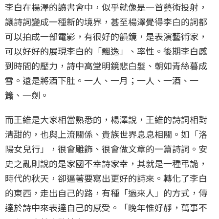
李白在楊澤的讀書會中，似乎就像是一首藝術投射，
讓詩詞變成一種新的境界，甚至楊澤覺得李白的詞都
可以拍成一部電影，有很好的韻鏡，是表演藝術家，
可以好好的展現李白的「飄逸」、率性。後期李白感
到時間的壓力，詩中高堂明鏡悲白髮、朝如青絲暮成
雪。還是將酒下肚。一人、一月；一人、一酒、一
簫、一劍。
而王維是大家相當熟悉的，楊澤說，王維的詩詞相對
清甜的，也與上流關係、貴族世界息息相關。如「洛
陽女兒行」，很會雕飾、很會做文章的一篇詩詞。安
史之亂則說的是家國不幸詩家幸，其就是一種弔詭，
時代的秋天，卻逼著要寫出更好的詩來。轉化了李白
的東西，走出自己的路，有種「過來人」的方式，傳
達於詩中來表達自己的感受。「晚年惟好靜，萬事不