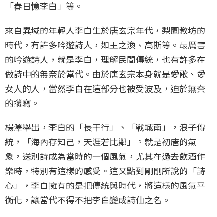
「春日憶李白」等。
來自異域的年輕人李白生於唐玄宗年代，梨園教坊的
時代，有許多吟遊詩人，如王之渙、高斯等。最厲害
的吟遊詩人，就是李白，理解民間傳統，也有許多在
做詩中的無奈於當代。由於唐玄宗本身就是愛歌、愛
女人的人，當然李白在這部分也被受波及，迫於無奈
的攥寫。
楊澤舉出，李白的「長干行」、「戰城南」，浪子傳
統，「海內存知己，天涯若比鄰」。就是初唐的氣
象，送別詩成為當時的一個風氣，尤其在過去飲酒作
樂時，特別有這樣的感受。這又點到剛剛所說的「詩
心」，李白擁有的是把傳統與時代，將這樣的風氣平
衡化，讓當代不得不把李白變成詩仙之名。