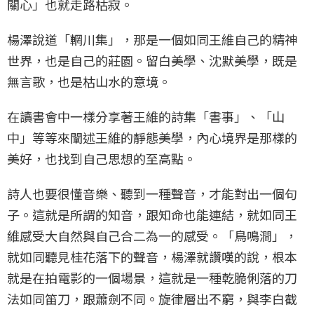
關心」也就走路枯寂。
楊澤說道「輞川集」，那是一個如同王維自己的精神
世界，也是自己的莊園。留白美學、沈默美學，既是
無言歌，也是枯山水的意境。
在讀書會中一樣分享著王維的詩集「書事」、「山
中」等等來闡述王維的靜態美學，內心境界是那樣的
美好，也找到自己思想的至高點。
詩人也要很懂音樂、聽到一種聲音，才能對出一個句
子。這就是所謂的知音，跟知命也能連結，就如同王
維感受大自然與自己合二為一的感受。「鳥鳴澗」，
就如同聽見桂花落下的聲音，楊澤就讚嘆的說，根本
就是在拍電影的一個場景，這就是一種乾脆俐落的刀
法如同笛刀，跟蕭劍不同。旋律層出不窮，與李白截