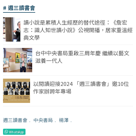
週三讀書會
讀小說是累積人生經歷的替代途徑：《詹宏
志：識人知世讀小說》公視開播，居家重溫經
典文學
台中中央書局重啟三周年慶 繼續以藝文
滋養一代人
以閱讀迎接2024 「週三讀書會」邀10位
作家辦跨年專場
週三讀書會
﹒
中央書局
﹒
楊澤
﹒
WhatsApp