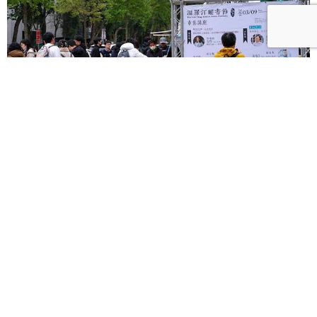
3月創新書市｜溫羅汀曬書節打造「台版神保町」書街
風景、花蓮「書流蔗裡Co'ongan」訴說在地故事