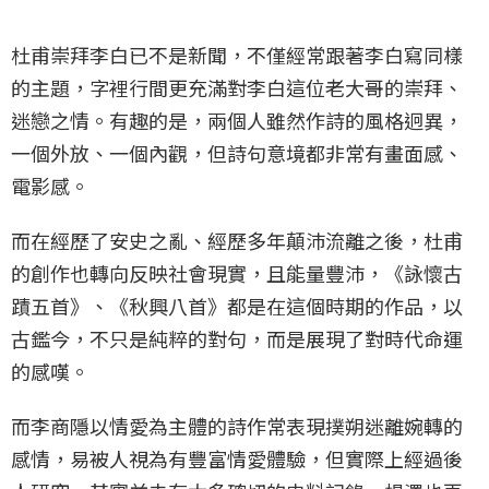
杜甫崇拜李白已不是新聞，不僅經常跟著李白寫同樣
的主題，字裡行間更充滿對李白這位老大哥的崇拜、
迷戀之情。有趣的是，兩個人雖然作詩的風格迥異，
一個外放、一個內觀，但詩句意境都非常有畫面感、
電影感。
而在經歷了安史之亂、經歷多年顛沛流離之後，杜甫
的創作也轉向反映社會現實，且能量豐沛，《詠懷古
蹟五首》、《秋興八首》都是在這個時期的作品，以
古鑑今，不只是純粹的對句，而是展現了對時代命運
的感嘆。
而李商隱以情愛為主體的詩作常表現撲朔迷離婉轉的
感情，易被人視為有豐富情愛體驗，但實際上經過後