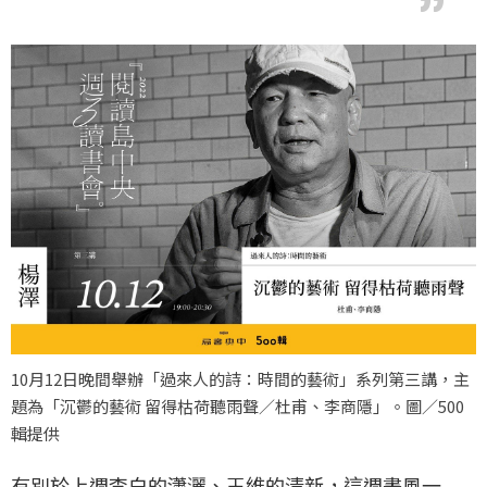
10月12日晚間舉辦「過來人的詩：時間的藝術」系列第三講，主
題為「沉鬱的藝術 留得枯荷聽雨聲／杜甫、李商隱」。圖／500
輯提供
有別於上週李白的瀟灑、王維的清新，這週畫風一