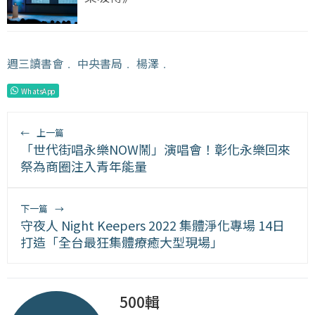
週三讀書會
﹒
中央書局
﹒
楊澤
﹒
WhatsApp
←
上一篇
「世代街唱永樂NOW鬧」演唱會！彰化永樂回來
祭為商圈注入青年能量
下一篇
→
守夜人 Night Keepers 2022 集體淨化專場 14日
打造「全台最狂集體療癒大型現場」
500輯