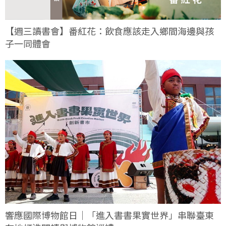
【週三讀書會】番紅花：飲食應該走入鄉間海邊與孩
子一同體會
響應國際博物館日｜「進入書書果實世界」串聯臺東