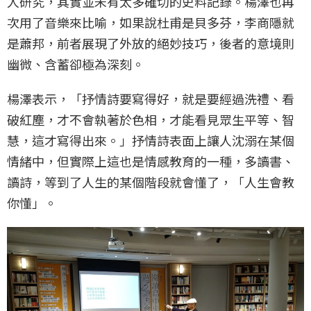
人研究，其實並未有太多確切的史料記錄。楊澤也再
次用了音樂來比喻，如果說杜甫是貝多芬，李商隱就
是蕭邦，前者展現了外放的絕妙技巧，後者的意境則
幽微、含蓄卻極為深刻。
楊澤表示，「抒情詩要寫得好，就是要經過洗禮、看
破紅塵，才不會執著於色相，才能看見眾生平等、智
慧，這才寫得出來。」抒情詩表面上讓人沈溺在某個
情緒中，但實際上這也是情感教育的一種，多讀書、
讀詩，等到了人生的某個階段就會懂了，「人生會教
你懂」。