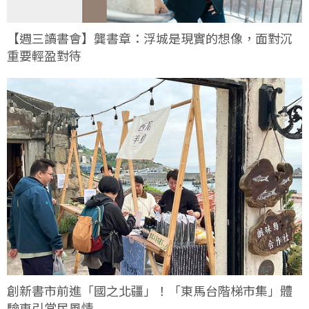
【週三讀書會】龔書章：浮城是現實的想像，面對沉
重要輕盈對待
創新書市前進「國之北疆」！「東馬台階梯市集」體
驗東引常民風情