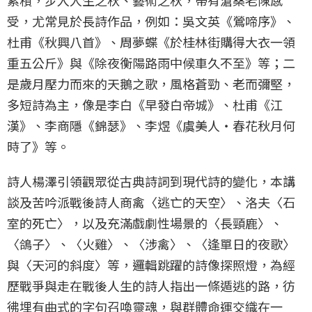
受，尤常見於長詩作品，例如：吳文英《鶯啼序》、
杜甫《秋興八首》、周夢蝶《於桂林街購得大衣一領
重五公斤》與《除夜衡陽路雨中候車久不至》等；二
是歲月壓力而來的天鵝之歌，風格蒼勁、老而彌堅，
多短詩為主，像是李白《早發白帝城》、杜甫《江
漢》、李商隱《錦瑟》、李煜《虞美人・春花秋月何
時了》等。
詩人楊澤引領觀眾從古典詩詞到現代詩的變化，本講
談及苦吟派戰後詩人商禽〈逃亡的天空〉、洛夫〈石
室的死亡〉，以及充滿戲劇性場景的〈長頸鹿〉、
〈鴿子〉、〈火雞〉、〈涉禽〉、〈逢單日的夜歌〉
與〈天河的斜度〉等，邏輯跳躍的詩像探照燈，為經
歷戰爭與走在戰後人生的詩人指出一條遁逃的路，彷
彿埋有曲式的字句召喚靈魂，與群體命運交織在一