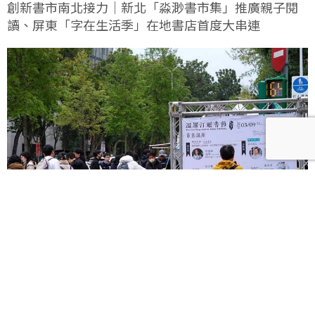
創新書市南北接力｜新北「淼渺書市集」推廣親子閱
讀、屏東「字在生活季」在地書店首度大串連
3月創新書市｜溫羅汀曬書節打造「台版神保町」書街
風景、花蓮「書流蔗裡Co'ongan」訴說在地故事