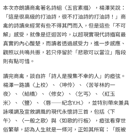
本次亦朗讀商禽著名詩組〈五官素描〉，楊澤笑說：
「這是很高級的打油詩，很不打油詩的打油詩！」商
禽的詩讀來經常有些不得其門而入，但是這些「不可
解」感受，就像是迂迴苦吟，以超現實現代詩描寫最
真實的內心酸楚，而讀者透過感受力，進一步感應、
觀照以共鳴共振，若只停留於「悲歌可以當泣」階段
則有點可惜。
讀完商禽，談自許「詩人是搜集不幸的人」的瘂弦。
楊澤一路讀〈上校〉、〈坤伶〉、〈苦苓林的一
夜〉、〈給橋〉、〈修女〉、〈乞丐〉、〈紅玉
米〉、〈鹽〉、〈唇——紀念Y.H.〉，並特別帶來兼具
詠嘆調及宣敘調風的現代永懷詩三首，包括〈下
午〉、〈一般之歌〉與〈如歌的行板〉，瘂弦看穿世
俗繁華，認為人生就是一條河，正如其所寫：「​​既被