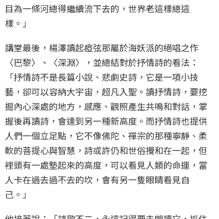
目為一條河總得繼續流下去的，世界老這樣總這
樣。」
講堂最後，楊澤讀起瘂弦那屬於海妖派的絕唱之作
〈巴黎〉、〈深淵〉，並總結對於抒情詩的看法：
「抒情詩不是長篇小說、悲劇史詩，它是一項小技
藝，卻可以容納大宇宙，超凡入聖。讀抒情詩，要挖
掘內心深處的地方，感應、觀照產生共鳴和對話，掌
握後再讀詩，會達到另一種新高度。而抒情詩也提供
人們一個立足點，它不像佛陀、禪宗的那種寧靜、柔
軟的菩提心與智慧，詩或許仍和世俗攪和在一起，但
裡頭有一處墊起來的高度，可以看見人類的命運，當
人卡在過去過不去的坎，會有另一隻眼睛看見自
己。」
他接著說：「詩歌不二，永遠記得要去朗讀它，抓住