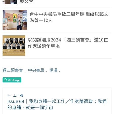
典文學
台中中央書局重啟三周年慶 繼續以藝文
滋養一代人
以閱讀迎接2024 「週三讀書會」邀10位
作家辦跨年專場
週三讀書會
﹒
中央書局
﹒
楊澤
﹒
WhatsApp
←
上一篇
Issue 69｜我和身體一起工作／作家陳德政：我們
的身體，就是一個宇宙