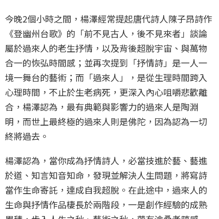
今晚2個小時之間，楊澤經常提起唐代詩人陳子昂詩作
《登幽州台歌》的「前不見古人，後不見來者」談論
屬於過來人的老生抒情，以及背後超脫宇宙、與萬物
合一的恢弘時間感；並再次提到「抒情詩」是一人一
境一舞台的藝術；而「過來人」，是從生理時間跨入
心理時間，不止於生老病死，更深入內心咀嚼悲歡離
合，楊澤認為，最有典範與影響力的過來人是陶淵
明，而世上最終極的過來人則是佛陀，因為認為一切
終將過去。
楊澤認為，當你成為抒情詩人，必當技進於藝、藝進
於道、知言知音知命，發現並解決人生問題，將寫詩
當作生命寄託，達成自我超脫。在此途中，過來人的
生命與抒情作品棲長於兩階段，一是創作經驗的成熟
累積，步入人生之秋、藝術之秋，帶有滄桑老陳感