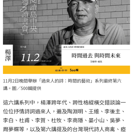
11月2日晚間舉辦「過來人的詩：時間的藝術」系列最終第六
講。圖／500輯提供
這六講系列中，楊澤跨年代、跨性格縱橫交錯談論一
位位抒情詩詞過來人，遍及陶淵明、王維、李後主、
李白、杜甫、李賀、杜牧、李商隱、晏小山、吳夢、
周夢蝶等，以及第六講提及的台灣現代詩人商禽、瘂