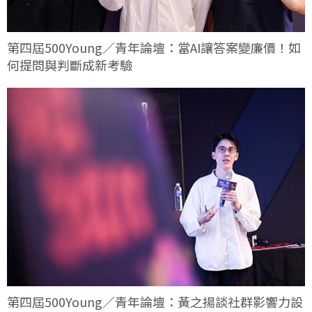
第四屆500Young／青年論壇：當AI讓答案變廉價！如
何提問與判斷成新考驗
第四屆500Young／青年論壇：黃之揚談社群影響力設