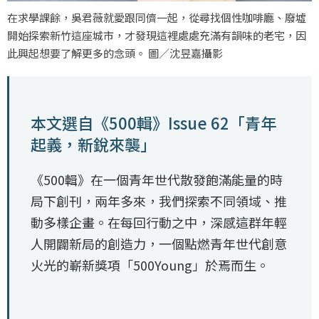
在求學課餘，吳君薇就愛跟同儕一起，從尋找個性咖啡廳、廢墟
開始探索新竹這座城市，才發現這裡處處充滿有韻味的老宅，因
此興起想要了解更多的念頭。 圖／沈昱嘉攝影
本文選自《500輯》Issue 62「青年
起義，新銳來襲」
《500輯》在一個青年世代散發飽滿能量的時
局下創刊，兩年多來，我們探索不同領域、推
動多樣企畫。在每回行動之中，深感這群年輕
人開闢新局的創造力，一個點燃青年世代創意
火光的嶄新獎項「500Young」於焉而生。