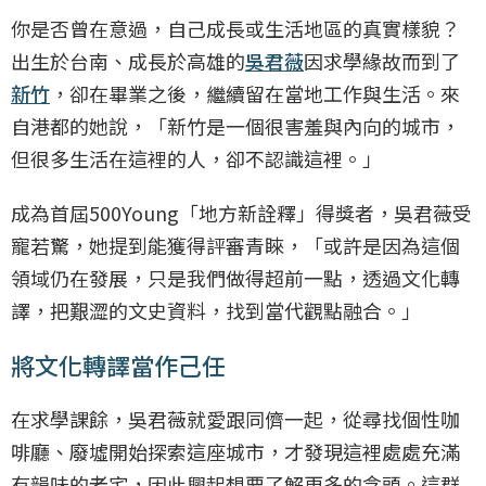
你是否曾在意過，自己成長或生活地區的真實樣貌？
出生於台南、成長於高雄的
吳君薇
因求學緣故而到了
新竹
，卻在畢業之後，繼續留在當地工作與生活。來
自港都的她說，「新竹是一個很害羞與內向的城市，
但很多生活在這裡的人，卻不認識這裡。」
成為首屆500Young「地方新詮釋」得獎者，吳君薇受
寵若驚，她提到能獲得評審青睞，「或許是因為這個
領域仍在發展，只是我們做得超前一點，透過文化轉
譯，把艱澀的文史資料，找到當代觀點融合。」
將文化轉譯當作己任
在求學課餘，吳君薇就愛跟同儕一起，從尋找個性咖
啡廳、廢墟開始探索這座城市，才發現這裡處處充滿
有韻味的老宅，因此興起想要了解更多的念頭。這群