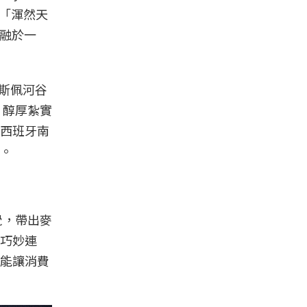
）、「渾然天
妙融於一
伏的斯佩河谷
、醇厚紮實
西班牙南
。
覺，帶出麥
巧妙連
能讓消費