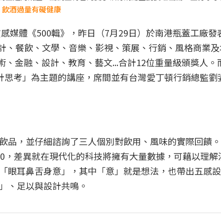
 飲酒過量有礙健康
感媒體《500輯》，昨日（7月29日）於南港瓶蓋工廠發
、設計、餐飲、文學、音樂、影視、策展、行銷、風格商業
術、金融、設計、教育、藝文...合計12位重量級頒獎人。
的設計思考」為主題的講座，席間並有台灣愛丁頓行銷總監劉
飲品，並仔細諮詢了三人個別對飲用、風味的實際回饋。
5.0，差異就在現代化的科技將擁有大量數據，可藉以理解
「眼耳鼻舌身意」，其中「意」就是想法，也帶出五感設
」、足以與設計共鳴。