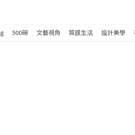
ng
500碗
文藝視角
質感生活
設計美學