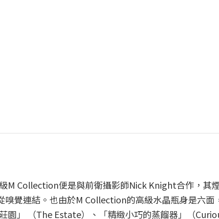
llection便是與前衛攝影師Nick Knight合作，
嗅覺連結。也由於M Collection的高級水晶瓶身是六
（The Estate）、「精緻小巧的蒸餾器」（Curious