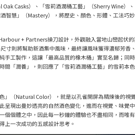
nal Oak Casks）、「雪莉酒潤桶工藝」（Sherry Wine
年的釀酒智慧」（Mastery），將歷史、顏色、形體、工法巧
Harbour + Partners操刀設計，外觀融入當地山巒起
餾器尺寸則將幫助新酒集中風味，最終讓風味獲得濃郁芳香
純手工製作，這讓「最高品質的橡木桶」實至名歸；同時
時間「潤養」，則回應了「雪莉酒潤桶工藝」的雪莉本色
Natural Color），就是以孔雀開屏為精煉後的視
此呈現出曼妙透亮的自然酒色變化，進而在視覺、味覺中
一個個體之中，因此每一秒鐘的體驗也不盡相同，而唯有
得上一次成功的五感設計思考。