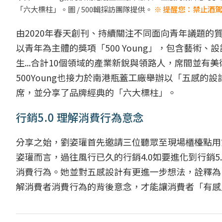
「六大標柱」。圖 / 500輯採訪團隊提供。
※ 提醒您：禁止酒駕
由2020年春天創刊、持續關注不同面向青年議題的質
以青年為主體的獎項「500 Young」，包含藝術
生...合計10個領域的產業新銳與領路人，席間並有美
500Young也接力於南港瓶蓋工廠舉辦以「五感
席，並分享了品牌經典的「六大標柱」。
行銷5.0 理解消費行為意念
分享之始，劉姿瓘首先邀請三位聽眾至現場櫃檯點用
姿瓘而言，過往風行已久的行銷4.0如要進化到行銷
消費行為。她並對五感設計有更進一步想法，詮釋為
解消費者消費行為的背後意念，才能讓消費者「有感