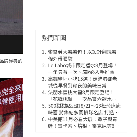
熱門新聞
麥當勞大薯薯包！以設計翻玩薯
條外帶體驗
了品牌經典的
Le Labo城市限定香水8月登場！
一年只有一次、5款必入手推薦
高雄鹽埕小吃15選！走進港都老
城從早餐到宵夜的美味日常
法朋水蜜桃大福8月限定登場！
「花織桃韻」一次品嘗六款水蜜
桃花果大福
500甜甜點派對8/21～23松菸療癒
味蕾 將集結多間排隊名店 打造靈
感創意的舞台
中美館11月必看大展：蠍子與青
蛙！畢卡索、培根、霍克尼等66
件國巨典藏亮相