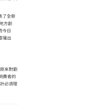
表了全新
及地方創
而今日
姿瓘出
原來對劉
消費者的
計必須理