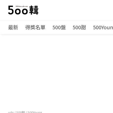
最新
得獎名單
500盤
500甜
500You
udn
/
500輯
/
500Young