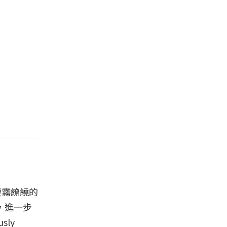
其煙霧繚繞的
面，進一步
ly