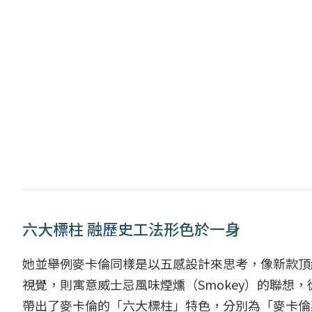
六大標柱 融歷史工法形色於一身
她並舉例麥卡倫同樣是以五感設計來思考，像新款頂級M Co
視覺，則寓意威士忌風味煙燻（Smokey）的聯想，從
帶出了麥卡倫的「六大標柱」特色，分別為「麥卡倫莊園」 