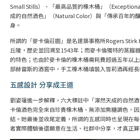
Small Stills）、「最高品質的橡木桶」（Exceptio
成的自然酒色」（Natural Color）與「傳承百
身。
所謂的「麥卡倫莊園」是名建築事務所Rogers Stirk 
丘陵，歷史並回溯至1543年；而麥卡倫獨特的蒸
的特色；也由於麥卡倫的橡木桶需耗費超過五年以上
部赫雷斯的酒窖中，手工橡木桶填裝入雪莉酒再經長
五感設計 分享成王道
劉姿瓘進一步解釋，六大標註中「渾然天成的自然酒色」（
卡倫酒色完全來自珍貴橡木桶、無添加焦糖調色，因
結。她最後並收尾定義，所謂的五感同時也呈現在每
者實際體驗後還願意在生活、社群中分享，才真正算