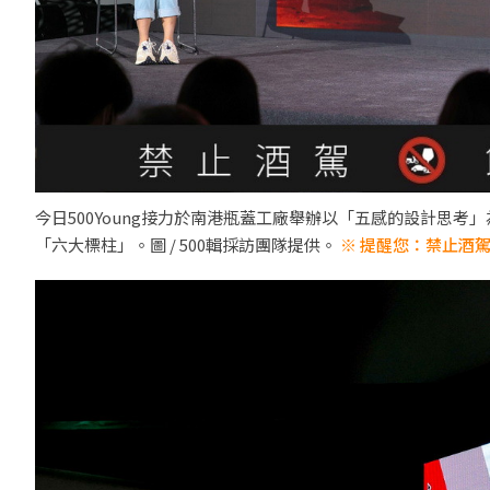
今日500Young接力於南港瓶蓋工廠舉辦以「五感的設計思
「六大標柱」。圖 / 500輯採訪團隊提供。
※ 提醒您：禁止酒駕