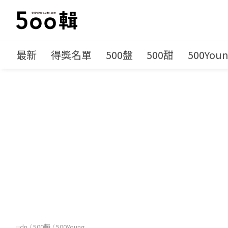
最新
得獎名單
500盤
500甜
500You
udn
/
500輯
/
500Young