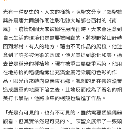
光有一種歷史的、人文的樣態，陳聖文分享了鐘聖雄
與許震唐共同創作關注彰化縣大城鄉台西村的《南
風》，疫情期間大家被關在房間裡時，大家會注意到
自己生活的環境也是需要被照顧的，將視野從山野轉
回到鄉村，有人的地方，藉由不同作品的爬梳，他注
意到了許多被污染的區域，他尤其提到彰化和美，過
去曾是稻米的種植地，現在被重金屬嚴重污染，他用
在地撿拾的稻梗編織出充滿金屬污染魔幻色彩的作
品，眼光再來轉向嘉義東石鄉，諷刺的是在養殖漁業
造成嚴重的地層下陷之後，此地反而成為了著名的網
美打卡景點，他將收集的蚵殼也編進了作品。
「光是有可見的，也有不可見的，雖然需要透過儀器
觀看，但其實依然是可見的。」陳聖文展示了一張頭