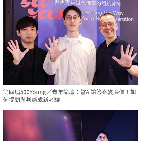
第四屆500Young／青年論壇：當AI讓答案變廉價！如
何提問與判斷成新考驗