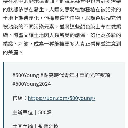
髮在水中的顯示鏡畫面，他說家鄉台中也有許多污染
的狀態依然在發生，人類刻意將植物種植在被污染的
土地上期待淨化，他採集這些植物，以顏色展現它們
被沾染的不同污染元素，並將這些顏色染上布在做編
織。陳聖文讓土地因人類所受的創傷，幻化為多彩的
編織、刺繡，成為一種能被更多人真正看見並注意到
的美麗。
#500Young #點亮時代青年才華的光芒獎項
#500Young2024
官網：
https://udn.com/500young/
主辦單位｜500輯
共同主辦｜永豐金控