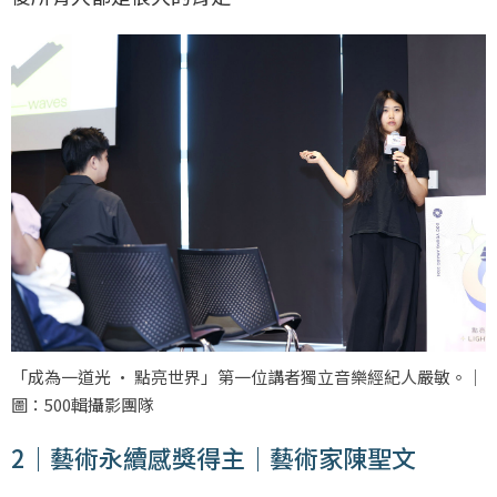
「成為一道光 · 點亮世界」第一位講者獨立音樂經紀人嚴敏。｜
圖：500輯攝影團隊
2｜藝術永續感獎得主｜藝術家陳聖文