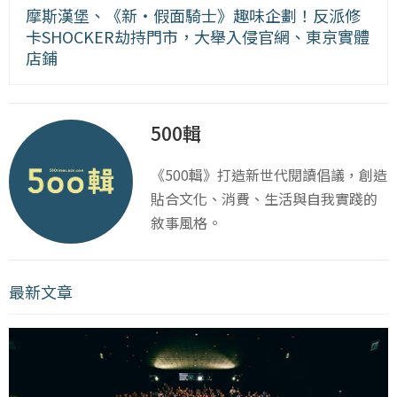
摩斯漢堡、《新・假面騎士》趣味企劃！反派修
卡SHOCKER劫持門市，大舉入侵官網、東京實體
店鋪
500輯
《500輯》打造新世代閱讀倡議，創造
貼合文化、消費、生活與自我實踐的
敘事風格。
最新文章