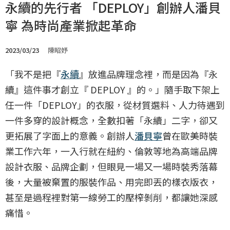
永續的先行者 「DEPLOY」創辦人潘貝
寧 為時尚產業掀起革命
2023/03/23
陳昭妤
「我不是把『
永續
』放進品牌理念裡，而是因為『永
續』這件事才創立『 DEPLOY 』的。」隨手取下架上
任一件「DEPLOY」的衣服，從材質選料、人力待遇到
一件多穿的設計概念，全數扣著「永續」二字，卻又
更拓展了字面上的意義。創辦人
潘貝寧
曾在歐美時裝
業工作六年，一入行就在紐約、倫敦等地為高端品牌
設計衣服、品牌企劃，但眼見一場又一場時裝秀落幕
後，大量被棄置的服裝作品、用完即丟的樣衣版衣，
甚至是過程裡對第一線勞工的壓榨剝削，都讓她深感
痛惜。