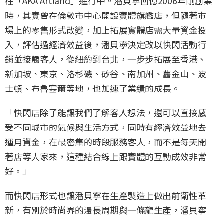
在「AKA Artland」進行中。潘貝寧回憶2006年剛創業
時，其實曾在倫敦市中心開設實體旗艦店，但隨著市
場上的零售形式改變，加上拓展實體店需大量資金投
入，評估過經濟效益後，潘貝寧決定改以快閃活動行
銷並接觸客人，從紐約到台北，一步步拓展至香港、
新加坡、東京、洛杉磯、矽谷、南加州、舊金山、波
士頓、布魯塞爾等地，也加速了業績的成長。
「快閃店除了能讓我們了解客人想法，還可以直接感
受不同城市的氣候與生活方式，同時有經濟效益地去
運用資金，在最密集的時段服務客人，而不是每天開
著店等人家來，這種結合線上跟實體的互動成效非常
好。」
而快閃店形式也讓潘貝寧在生產製造上做出前衛性革
新，有別於時尚界的漫長周期與一條龍生產，潘貝寧