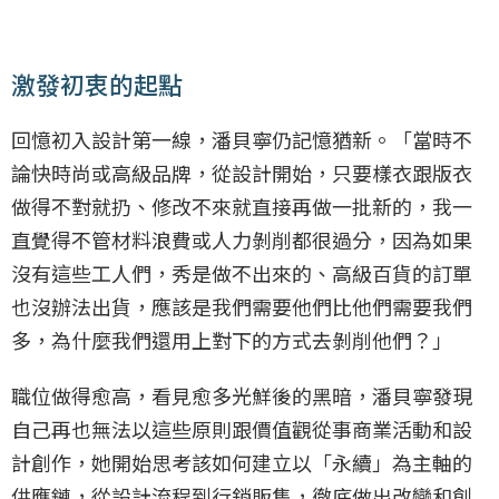
激發初衷的起點
回憶初入設計第一線，潘貝寧仍記憶猶新。「當時不
論快時尚或高級品牌，從設計開始，只要樣衣跟版衣
做得不對就扔、修改不來就直接再做一批新的，我一
直覺得不管材料浪費或人力剝削都很過分，因為如果
沒有這些工人們，秀是做不出來的、高級百貨的訂單
也沒辦法出貨，應該是我們需要他們比他們需要我們
多，為什麼我們還用上對下的方式去剝削他們？」
職位做得愈高，看見愈多光鮮後的黑暗，潘貝寧發現
自己再也無法以這些原則跟價值觀從事商業活動和設
計創作，她開始思考該如何建立以「永續」為主軸的
供應鏈，從設計流程到行銷販售，徹底做出改變和創