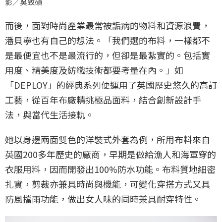
影／吳致碩
而後，面對時尚產業最常被詬病的物料和資源浪費，
潘貝寧也有自己的想法。「我們選的布料，一樣都不
是最便宜也不是最流行的，但卻是最紮實的。包括實
用度、精美度及紡織技術都要考量在內。」如
「DEPLOY」的經典系列便運用了英國歷史悠久的高訂
工藝，從百年布廠精挑極品面料，結合創新設計手
法，與當代生活接軌。
她以身邊兩面雙色的洋裝式外套為例，所用布料來自
英國200多年歷史的廠商，早期是做給漁人和海軍穿的
衣服用料，因而開發出100%防水功能。布料質地細密
扎實，剪裁亦兼具時尚與機能，可變化穿搭方式又具
防風擋雨功能，做出女人味的同時兼具耐穿特性。