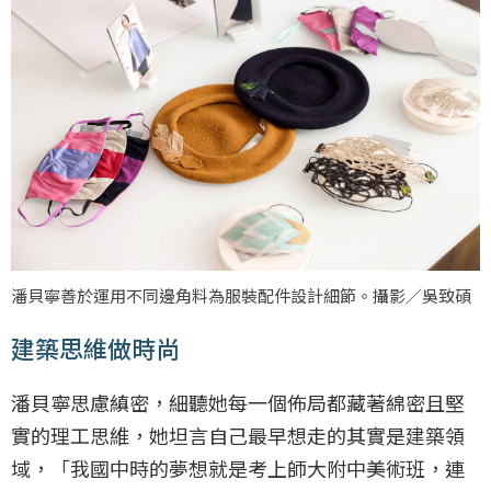
潘貝寧善於運用不同邊角料為服裝配件設計細節。攝影／吳致碩
建築思維做時尚
潘貝寧思慮縝密，細聽她每一個佈局都藏著綿密且堅
實的理工思維，她坦言自己最早想走的其實是建築領
域，「我國中時的夢想就是考上師大附中美術班，連