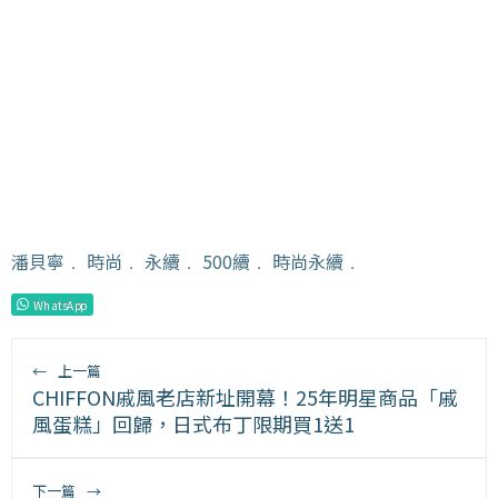
潘貝寧
﹒
時尚
﹒
永續
﹒
500續
﹒
時尚永續
﹒
WhatsApp
←
上一篇
CHIFFON戚風老店新址開幕！25年明星商品「戚
風蛋糕」回歸，日式布丁限期買1送1
下一篇
→