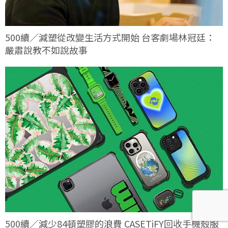
500續／減塑從改變生活方式開始 台客劇場林冠廷：
嚴肅說教不如說故事
500續／減少84頓塑膠的浪費 CASETiFY回收手機殼服