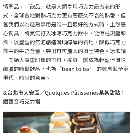
情聖品，「飲品」就是人類享用巧克力最古老的形
式，全球各地對熱巧克力更有著歷久不衰的熱愛。但
當我們以為趁熱享用是唯一且最好的方式時，土然慧
心獨具，將氮氣打入冰涼巧克力飲中，從酒柱現壓即
飲，以豐盈的氣泡創造滑順醇厚的質地，降低巧克力
飲中的牛奶含量，突出可可產區的風土特色。冰飲讓
一向給人厚重印象的可可，搖身一變成為輕盈但風味
細膩的時髦飲品，也為「bean to bar」的概念賦予更
現代、時尚的意義。
8.台北市大安區／Quelques Pâtisseries某某甜點：
鐵觀音巧克力塔