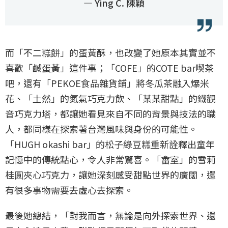
— Ying C. 陳穎
而「不二糕餅」的蛋黃酥，也改變了她原本其實並不
喜歡「鹹蛋黃」這件事；「COFE」的COTE bar喫茶
吧，還有「PEKOE食品雜貨鋪」將冬瓜茶融入爆米
花、「土然」的氮氣巧克力飲、「某某甜點」的鐵觀
音巧克力塔，都讓她看見來自不同的背景與技法的職
人，都同樣在探索著台灣風味與身份的可能性。
「HUGH okashi bar」的松子綠豆糕重新詮釋出童年
記憶中的傳統點心，令人非常驚喜。「畬室」的雪莉
桂圓夾心巧克力，讓她深刻感受甜點世界的廣闊，還
有很多事物需要去虛心去探索。
最後她總結，「對我而言，無論是向外探索世界、還