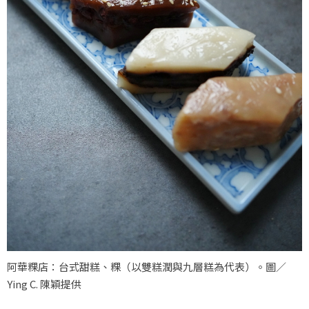
阿華粿店：台式甜糕、粿（以雙糕潤與九層糕為代表）。圖／
Ying C. 陳穎提供