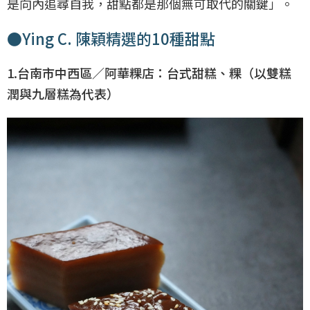
是向內追尋自我，甜點都是那個無可取代的關鍵」。
●Ying C. 陳穎精選的10種甜點
1.台南市中西區／阿華粿店：台式甜糕、粿（以雙糕
潤與九層糕為代表）