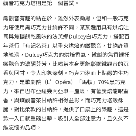
觀音巧克力塔則是第一個嘗試。
鐵觀音有趣的點在於，雖然外表黝黑，但和一般巧克
力塔使用黑巧克力甘納許不同，某某選用具有烘焙吐
司與焦糖餅乾風味的法芙娜Dulcey白巧克力，搭配百
年茶行「有記名茶」以重火烘焙的鐵觀音，甘納許質
地絲滑，Dulcey巧克力的烘焙香氣、微鹹的焦香襯托
鐵觀音的濃釅芬芳，比喝茶本身更能彰顯鐵觀音的沉
香與回甘，令人印象深刻。巧克力淋面上點綴的生巧
克力，是歌劇院（L’Opéra）「馬頓」70%黑巧克
力，來自巴布亞紐幾內亞單一產區，有著炭焙龍眼蜜
香，與鐵觀音茶甘納許相得益彰。而巧克力塔殼酥
脆，對比柔軟的甘納許，提供了口感上的樂趣，這是
款一入口就重磅出擊、吸引人全部注意力，且久久不
能忘懷的品項。