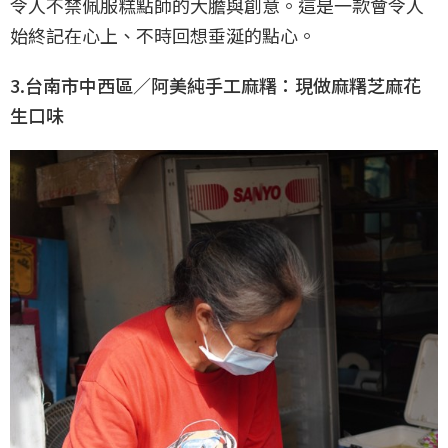
令人不禁佩服糕點師的大膽與創意。這是一款會令人
始終記在心上、不時回想垂涎的點心。
3.台南市中西區／阿美純手工麻糬：現做麻糬芝麻花
生口味