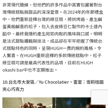
非常現代簡練，但他們的許多作品中其實包藏著對台
灣傳統糕點與甜品的深深愛意。在2024年的年節禮盒
中，他們重新詮釋台灣的綠豆糕，將烘烤過、產生鹹
蛋黃般鹹香的松子，包入去皮綠豆仁製作的卡士達內
餡中，最終竟隱約產生宛如肉鬆的風味與口感。明明
是法式甜點邏輯與技法，成品卻在牢牢把握了傳統台
式糕點特色的同時，呈現HUGH一貫的婉約風格，令
人驚喜。在HUGH重新詮釋的多款傳統糕點中，松子
綠豆糕可謂是最具代表性的品項，目前在HUGH
okashi bar中也不定期推出。
10.台北市大安區／Yu Chocolatier‧畬室：雪莉桂圓
夾心巧克力