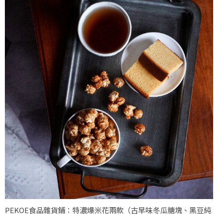
PEKOE食品雜貨鋪：特濃爆米花兩款（古早味冬瓜糖塊、黑豆純