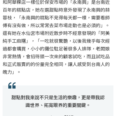
和阿華粿店一樣位於保安市場的「永南興」是台南近
百年的糕點店，她在選甜點時意外發現了永南興的蒜
蓉枝，「永南興的糕點不見得每天都一樣，需要看師
傅有沒有做，所以常常去菜市場走動也是必須的」。
還有她在水仙宮市場附近散步時不經意發現的「阿美
純手工麻糬」，「一吃就很驚艷，以後我幾乎每次經
過都會購買，小小的攤位駐足著很多人排隊，老闆娘
非常熱情，會招待頭一次來的顧客試吃，而且試吃品
和正式販賣的的份量完全相同，讓人感受到台南人的
魄力」。
甜點對我來說不只是生活的樂趣，更是帶我認
識世界、拓寬眼界的重要關鍵。