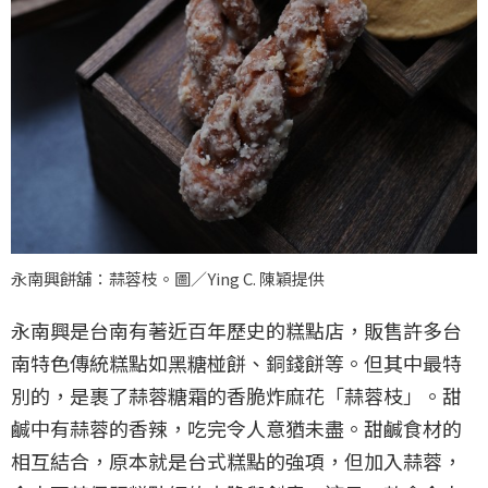
永南興餅舖：蒜蓉枝。圖／Ying C. 陳穎提供
永南興是台南有著近百年歷史的糕點店，販售許多台
南特色傳統糕點如黑糖椪餅、銅錢餅等。但其中最特
別的，是裹了蒜蓉糖霜的香脆炸麻花「蒜蓉枝」。甜
鹹中有蒜蓉的香辣，吃完令人意猶未盡。甜鹹食材的
相互結合，原本就是台式糕點的強項，但加入蒜蓉，