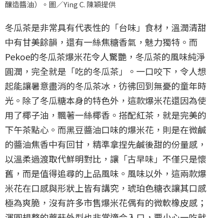
釀造醬油）。圖／Ying C. 陳穎提供
冬瓜茶是非常具有代表性的「台味」食材，溫潤清甜
中有甘美餘韻，還有一絲焦糖香氣，魅力獨特。而
Pekoe的冬瓜茶爆米花令人驚艷，冬瓜茶的風味純淨
圓潤，完全就是「吃的冬瓜茶」。一口咬下，令人想
起能讓暑意盡消的冬瓜茶冰，彷彿回到無憂的童年時
光。除了冬瓜糖本身的特色外，這款爆米花還因為使
用了椰子油，飄著一絲椰香。搭配紅茶，就是完美的
下午茶點心。而黑豆醬油口味的爆米花，則是在微鹹
的醬油焦香中有回甘，精準拿捏先鹹後甜的份量感，
以溫柔過渡取代鮮明對比，讓「古早味」不僅只是懷
舊，而是值得追尋的上品風味。風味以外，這兩款爆
米花在口感與形狀上皆有講究，琥珀色糖衣讓其口感
極為爽脆，沒有許多市售爆米花偶有的微軟橡皮感；
渾圓規整的蘑菇外型也非常適合入口，要小心一吃就