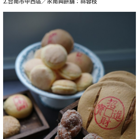
2.台南市中西區／永南興餅舖：蒜蓉枝