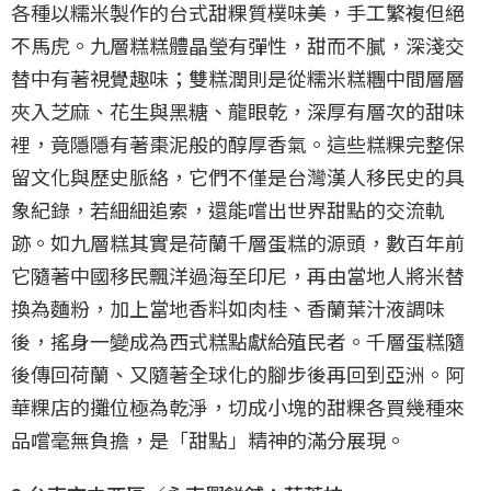
各種以糯米製作的台式甜粿質樸味美，手工繁複但絕
不馬虎。九層糕糕體晶瑩有彈性，甜而不膩，深淺交
替中有著視覺趣味；雙糕潤則是從糯米糕糰中間層層
夾入芝麻、花生與黑糖、龍眼乾，深厚有層次的甜味
裡，竟隱隱有著棗泥般的醇厚香氣。這些糕粿完整保
留文化與歷史脈絡，它們不僅是台灣漢人移民史的具
象紀錄，若細細追索，還能嚐出世界甜點的交流軌
跡。如九層糕其實是荷蘭千層蛋糕的源頭，數百年前
它隨著中國移民飄洋過海至印尼，再由當地人將米替
換為麵粉，加上當地香料如肉桂、香蘭葉汁液調味
後，搖身一變成為西式糕點獻給殖民者。千層蛋糕隨
後傳回荷蘭、又隨著全球化的腳步後再回到亞洲。阿
華粿店的攤位極為乾淨，切成小塊的甜粿各買幾種來
品嚐毫無負擔，是「甜點」精神的滿分展現。