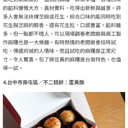
的餡料慷慨大方、真材實料，吃得出新鮮與誠意。許
多人會無法抉擇芝麻或花生，綜合口味的能同時吃到
花生與芝麻的醇香，還有花生粒，口感豐富。餡料雖
多，但一點都不噎人，可以現場觀看老闆娘與員工製
作麻糬也是一大樂趣。有時熱情的老闆娘會招待試
吃，傳遞府城的人情味，而且試吃的麻糬是正常尺
寸，令人驚喜。包了綠豆黃的麻糬是台南特色，也值
得一試。
4.台中市南屯區／不二糕餅：蛋黃酥