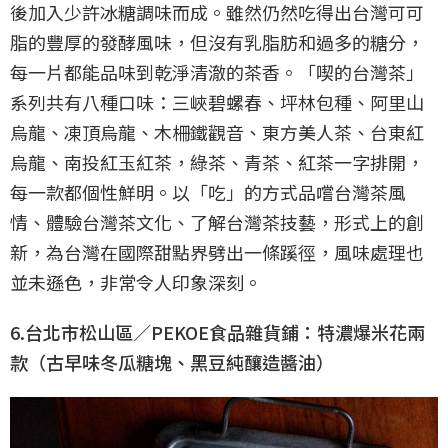
後加入少許冰糖調味而成。雖然仍然吃得出台灣可可
脂的豐厚的發酵風味，但沒有乳脂肪和過多的糖分，
每一片都能品味到乾淨清澈的茶香。「喫的台灣茶」
系列共有八種口味：三峽碧螺春、坪林包種、阿里山
烏龍、凍頂烏龍、木柵鐵觀音、東方美人茶、台東紅
烏龍、南投紅玉紅茶，綠茶、青茶、紅茶一字排開，
每一款都個性鮮明。以「吃」的方式品嚐台灣茶風
情、體驗台灣茶文化、了解台灣茶技藝，形式上的創
新，為台灣在國際甜點界劈出一條蹊徑，風味處理也
並未遜色，非常令人印象深刻。
6.台北市松山區／PEKOE食品雜貨鋪：特濃爆米花兩
款（古早味冬瓜糖塊、黑豆純釀造醬油）