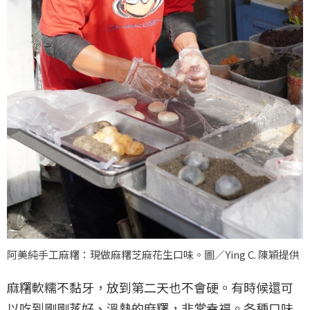
阿美純手工麻糬：現做麻糬芝麻花生口味。圖／Ying C. 陳穎提供
麻糬軟糯不黏牙，放到第二天也不會硬。有時候還可
以吃到剛剛蒸好、溫熱的麻糬，非常幸福。各種口味