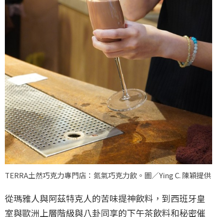
TERRA土然巧克力專門店：氮氣巧克力飲。圖／Ying C. 陳穎提供
從瑪雅人與阿茲特克人的苦味提神飲料，到西班牙皇
室與歐洲上層階級與八卦同享的下午茶飲料和秘密催