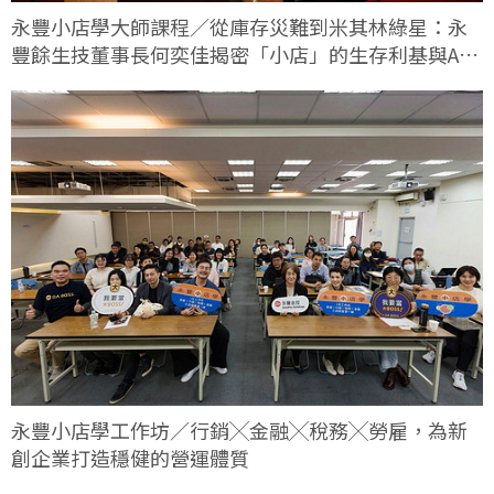
永豐小店學大師課程／從庫存災難到米其林綠星：永
豐餘生技董事長何奕佳揭密「小店」的生存利基與AI
轉型實戰
永豐小店學工作坊／行銷╳金融╳稅務╳勞雇，為新
創企業打造穩健的營運體質