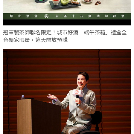
冠軍製茶師聯名限定！城市好酒「端午茶箱」禮盒全
台獨家限量，這天開放預購