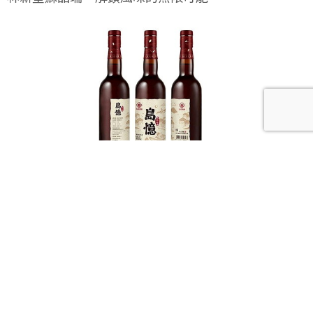
馬祖酒廠全新力作「島憶老酒」，讓風土與歲月在舌
尖綻放