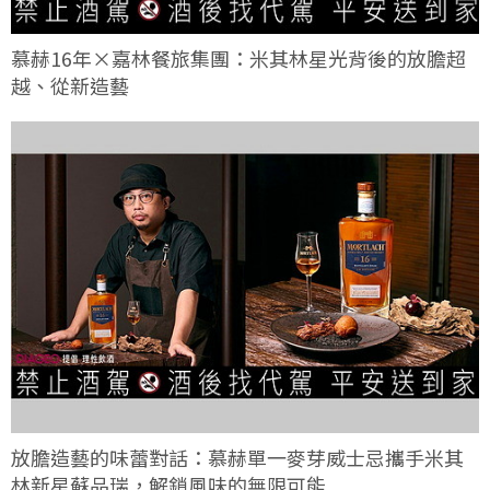
慕赫16年×嘉林餐旅集團：米其林星光背後的放膽超
越、從新造藝
放膽造藝的味蕾對話：慕赫單一麥芽威士忌攜手米其
林新星蘇品瑞，解鎖風味的無限可能