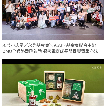
永豐小店學／永豐基金會╳91APP基金會聯合主辦 －
OMO全通路戰略啟動 揭密電商成長關鍵與實戰心法