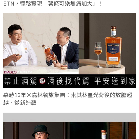
ETN，輕鬆實現「薯條可樂無痛加大」！
慕赫16年×嘉林餐旅集團：米其林星光背後的放膽超
越、從新造藝