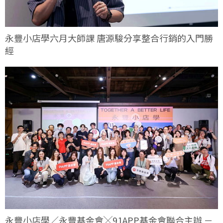
永豐小店學六月大師課 唐源駿分享整合行銷的入門勝
經
永豐小店學／永豐基金會╳91APP基金會聯合主辦 －