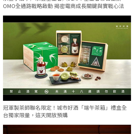
OMO全通路戰略啟動 揭密電商成長關鍵與實戰心法
冠軍製茶師聯名限定！城市好酒「端午茶箱」禮盒全
台獨家限量，這天開放預購