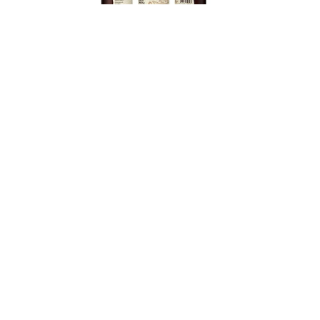
馬祖酒廠全新力作「島憶老酒」，讓風土與歲月在舌
尖綻放