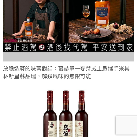
放膽造藝的味蕾對話：慕赫單一麥芽威士忌攜手米其
林新星蘇品瑞，解鎖風味的無限可能