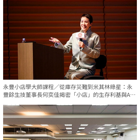
永豐小店學大師課程／從庫存災難到米其林綠星：永
豐餘生技董事長何奕佳揭密「小店」的生存利基與AI
轉型實戰