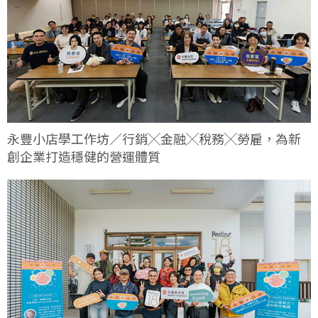
永豐小店學工作坊／行銷╳金融╳稅務╳勞雇，為新
創企業打造穩健的營運體質