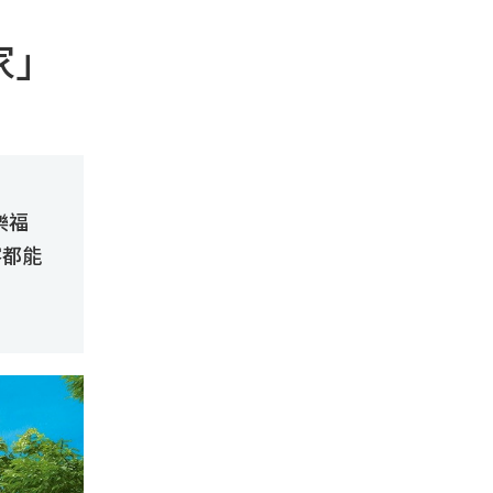
家」
樂福
客都能