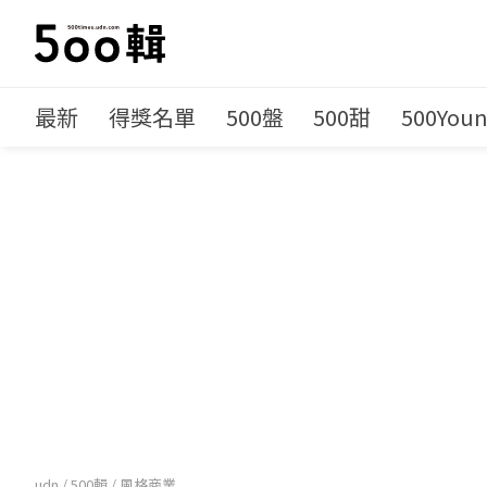
最新
得獎名單
500盤
500甜
500You
udn
/
500輯
/
風格商業