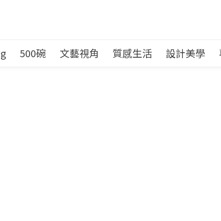
ng
500碗
文藝視角
質感生活
設計美學