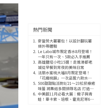
熱門新聞
麥當勞大薯薯包！以設計翻玩薯
條外帶體驗
Le Labo城市限定香水8月登場！
一年只有一次、5款必入手推薦
高雄鹽埕小吃15選！走進港都老
城從早餐到宵夜的美味日常
法朋水蜜桃大福8月限定登場！
「花織桃韻」一次品嘗六款水蜜
桃花果大福
500甜甜點派對8/21～23松菸療癒
味蕾 將集結多間排隊名店 打造靈
感創意的舞台
中美館11月必看大展：蠍子與青
蛙！畢卡索、培根、霍克尼等66
件國巨典藏亮相