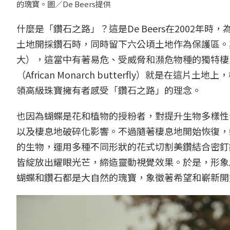
的瑰寶。圖／De Beers提供
什麼是「鑽石之路」？這是De Beers在2002年
土地開採鑽石時，同時留下六公頃土地作為保護區。其
大），這當中有著易危、受威脅和瀕危物種的獨特棲
（African Monarch butterfly）就是在
領高級珠寶擁有者感受「鑽石之路」的理念。
也因為蝴蝶是花和植物的授粉者，對提升生物多樣性
以及棲息地破碎化影響。不過隨著棲息地開始恢復，蝴
的生物，運用多種不同形狀的花式切割美鑽結合密釘
皆綻放出耀眼光芒，締造靈動視覺效果。於是，形象
蝴蝶和鑽石都是大自然的瑰寶，象徵著希望和嶄新開