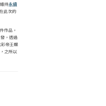
維持
永續
以在此次的
11件作品，
啟發，透過
炫彩帝王蝶
露，之所以