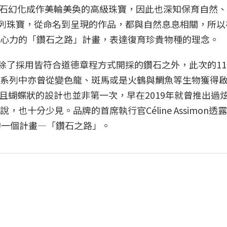
石幻化成作美輪美奐的高級珠寶，因此也深知保育自然、
 Nature系列珠寶，從命名到呈現的作品，都與自然息息相關，所
入心力的「鑽石之路」計畫，表達復育珍貴物種的理念。
e系列高級珠寶，除了採用皆符合道德章程方式開採的鑽石之外，此次的
s在這系列中亦曾從變色龍、斑馬或是火鶴與鯛魚等生物獲得
且蝴蝶狀的設計也並非第一次，早在2019年就曾推出過
，也十分少見。品牌的首席執行官Céline Assimon透
力的一個計畫—「鑽石之路」。