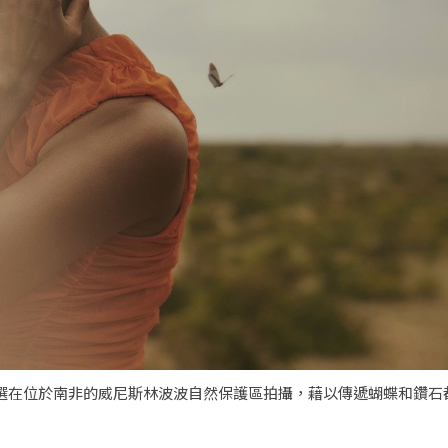
寶，形象廣告特意選在位於南非的威尼斯林波波自然保護區拍攝，藉以傳遞蝴蝶和鑽