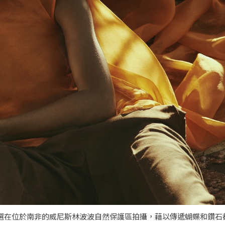
寶，形象廣告特意選在位於南非的威尼斯林波波自然保護區拍攝，藉以傳遞蝴蝶和鑽