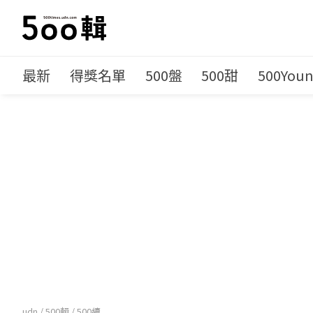
最新
得獎名單
500盤
500甜
500You
udn
/
500輯
/
500續