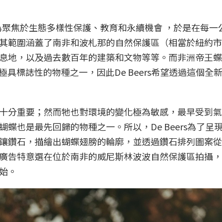
時，為聚焦於生態多樣性保護、教育和永續機會 ，於是在每一
範圍涵蓋了南非和波札那的自然保護區（相當於紐約市的 
息地，以及過去數百年的建築和文物等等。而非洲帝王蝶
這片土地上，極具標誌性的物種之一，因此De Beers希望透過這個
十分重要；然而牠也對環境的變化極為敏感，最早受到氣
蝶也是最先回歸的物種之一。所以，De Beers為了呈
鑲鑽石，描繪出蝴蝶翅膀的輪廓，並透過鑽石排列圖案從
廣告特意選在位於南非的威尼斯林波波自然保護區拍攝，
始。