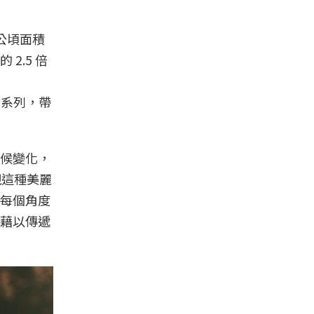
公頃面積
2.5 倍
全新系列，帶
候變化，
現這種美麗
每個角度
藉以傳遞