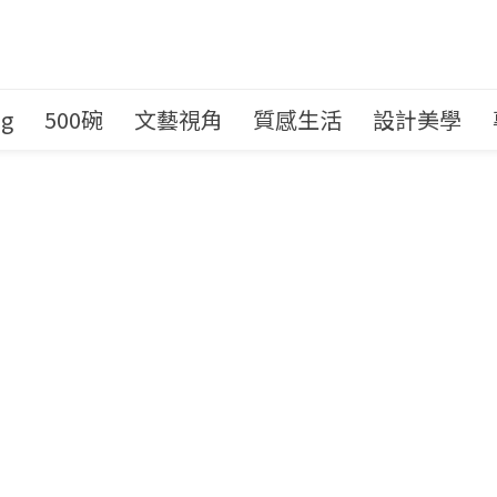
ng
500碗
文藝視角
質感生活
設計美學