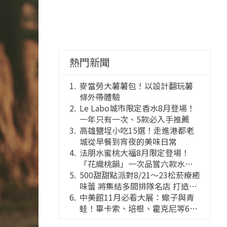
熱門新聞
麥當勞大薯薯包！以設計翻玩薯
條外帶體驗
Le Labo城市限定香水8月登場！
一年只有一次、5款必入手推薦
高雄鹽埕小吃15選！走進港都老
城從早餐到宵夜的美味日常
法朋水蜜桃大福8月限定登場！
「花織桃韻」一次品嘗六款水蜜
桃花果大福
500甜甜點派對8/21～23松菸療癒
味蕾 將集結多間排隊名店 打造靈
感創意的舞台
中美館11月必看大展：蠍子與青
蛙！畢卡索、培根、霍克尼等66
件國巨典藏亮相