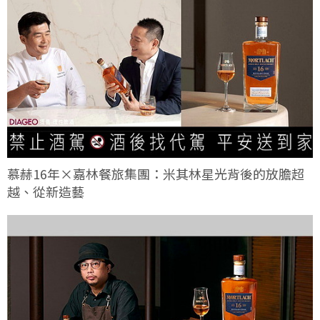
慕赫16年×嘉林餐旅集團：米其林星光背後的放膽超
越、從新造藝