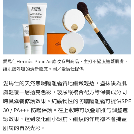
愛馬仕Hermès Plein Air底妝系列商品，主打不過度遮蓋肌膚、
讓肌膚呼吸的清新妝感。圖／愛馬仕提供
愛馬仕的天然無暇隔離霜質地細緻輕透，塗抹後為肌
膚輕覆一層透亮色彩，玻尿酸複合配方等保養成分同
時具滋養修護效果。純礦物性的防曬隔離霜可提供SPF
30 / PA+++ 防曬保護。在上妝時可以疊加推勻調整遮
瑕效果，達到淡化細小瑕疵、細紋的作用卻不會掩蓋
肌膚的自然光彩。