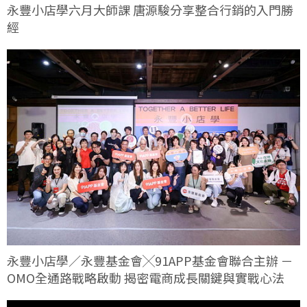
永豐小店學六月大師課 唐源駿分享整合行銷的入門勝
經
永豐小店學／永豐基金會╳91APP基金會聯合主辦 －
OMO全通路戰略啟動 揭密電商成長關鍵與實戰心法