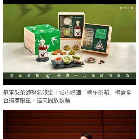
冠軍製茶師聯名限定！城市好酒「端午茶箱」禮盒全
台獨家限量，這天開放預購