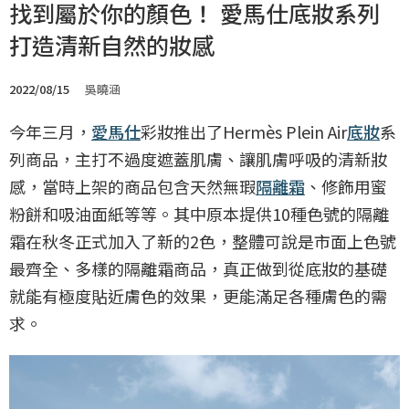
找到屬於你的顏色！ 愛馬仕底妝系列
打造清新自然的妝感
2022/08/15
吳曉涵
今年三月，
愛馬仕
彩妝推出了Hermès Plein Air
底妝
系
列商品，主打不過度遮蓋肌膚、讓肌膚呼吸的清新妝
感，當時上架的商品包含天然無瑕
隔離霜
、修飾用蜜
粉餅和吸油面紙等等。其中原本提供10種色號的隔離
霜在秋冬正式加入了新的2色，整體可說是市面上色號
最齊全、多樣的隔離霜商品，真正做到從底妝的基礎
就能有極度貼近膚色的效果，更能滿足各種膚色的需
求。