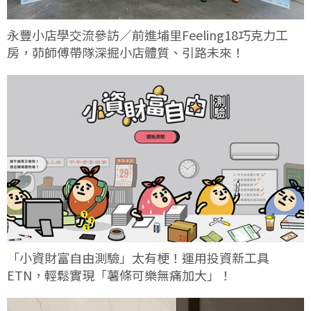
永豐小店學交流參訪／前進埔里Feeling18巧克力工
房，茆師傅帶隊深掘小店體質、引路未來！
「小資財富自由測驗」太有梗！運用投資新工具
ETN，輕鬆實現「薯條可樂無痛加大」！