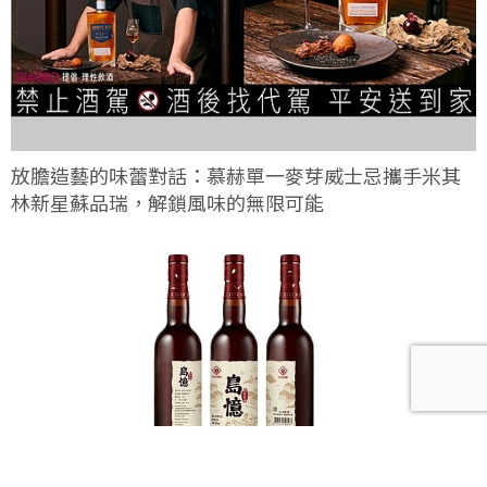
放膽造藝的味蕾對話：慕赫單一麥芽威士忌攜手米其
林新星蘇品瑞，解鎖風味的無限可能