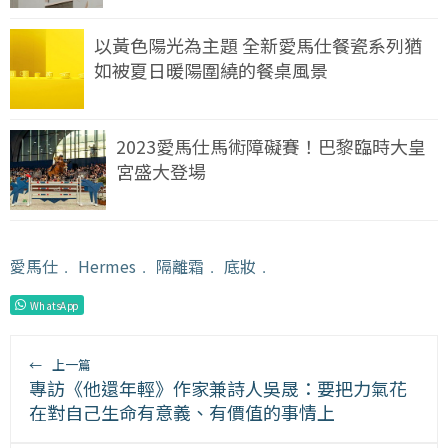
以黃色陽光為主題 全新愛馬仕餐瓷系列猶
如被夏日暖陽圍繞的餐桌風景
2023愛馬仕馬術障礙賽！巴黎臨時大皇
宮盛大登場
愛馬仕
﹒
Hermes
﹒
隔離霜
﹒
底妝
﹒
WhatsApp
←
上一篇
專訪《他還年輕》作家兼詩人吳晟：要把力氣花
在對自己生命有意義、有價值的事情上