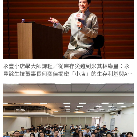
永豐小店學大師課程／從庫存災難到米其林綠星：永
豐餘生技董事長何奕佳揭密「小店」的生存利基與AI
轉型實戰