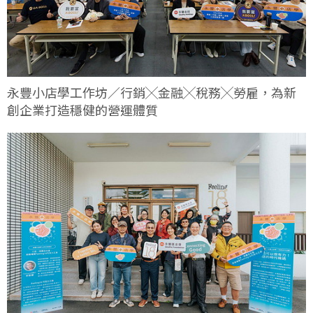
永豐小店學工作坊／行銷╳金融╳稅務╳勞雇，為新
創企業打造穩健的營運體質