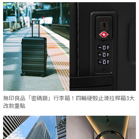
無印良品「密碼鎖」行李箱！四輪硬殼止滑拉桿箱3大
改款重點