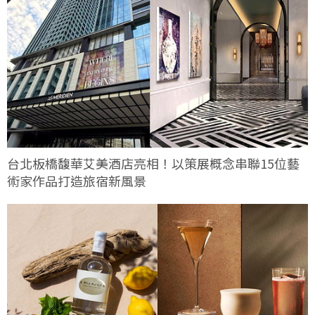
台北板橋馥華艾美酒店亮相！以策展概念串聯15位藝
術家作品打造旅宿新風景