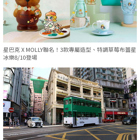
星巴克 X MOLLY聯名！3款專屬造型、特調草莓布蕾星
冰樂8/10登場