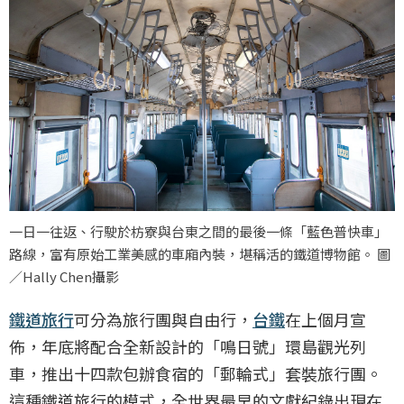
一日一往返、行駛於枋寮與台東之間的最後一條「藍色普快車」
路線，富有原始工業美感的車廂內裝，堪稱活的鐵道博物館。 圖
／Hally Chen攝影
鐵道旅行
可分為旅行團與自由行，
台鐵
在上個月宣
佈，年底將配合全新設計的「鳴日號」環島觀光列
車，推出十四款包辦食宿的「郵輪式」套裝旅行團。
這種鐵道旅行的模式，全世界最早的文獻紀錄出現在