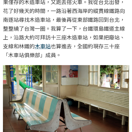
果僅存的木造車站，又跑去搭火車。我從台北出發，
花了好幾天的時間，一路沿著西海岸的縱貫線鐵路向
南逐站尋找木造車站，最後再從東部鐵路回到台北，
整整繞了台灣一圈。我算了一下，台鐵環島鐵道主線
上，沿路大約可拜訪十三座木造車站，如果把廢站、
支線和林鐵的
木車站
也算進去，全國約現存三十座
「木車站俱樂部」成員。