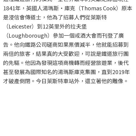
1841年，英國人湯瑪斯・庫克（Thomas Cook）原本
是浸信會傳道士，他為了招募人們從萊斯特
（Leicester）到12英里外的拉夫堡
（Loughborough）參加一個戒酒大會而刊登了廣
告。他向鐵路公司磋商如果票價減半，他就能招募到
兩倍的旅客，結果真的大受歡迎，可說是鐵道旅行團
的先驅。他因為發現這項商機轉而經營旅遊業，後代
甚至發展為國際知名的湯瑪斯庫克集團，直到2019年
才破產倒閉。今日萊斯特車站外，還立著他的雕像。