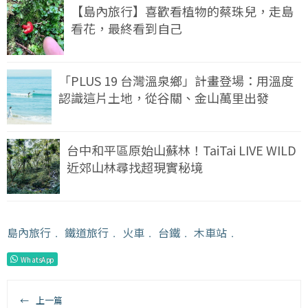
【島內旅行】喜歡看植物的蔡珠兒，走島
看花，最終看到自己
「PLUS 19 台灣溫泉鄉」計畫登場：用溫度
認識這片土地，從谷關、金山萬里出發
台中和平區原始山蘇林！TaiTai LIVE WILD
近郊山林尋找超現實秘境
島內旅行
﹒
鐵道旅行
﹒
火車
﹒
台鐵
﹒
木車站
﹒
WhatsApp
←
上一篇