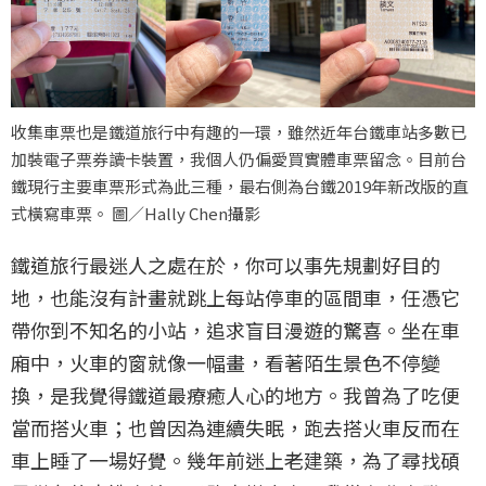
收集車票也是鐵道旅行中有趣的一環，雖然近年台鐵車站多數已
加裝電子票券讀卡裝置，我個人仍偏愛買實體車票留念。目前台
鐵現行主要車票形式為此三種，最右側為台鐵2019年新改版的直
式橫寫車票。 圖／Hally Chen攝影
鐵道旅行最迷人之處在於，你可以事先規劃好目的
地，也能沒有計畫就跳上每站停車的區間車，任憑它
帶你到不知名的小站，追求盲目漫遊的驚喜。坐在車
廂中，火車的窗就像一幅畫，看著陌生景色不停變
換，是我覺得鐵道最療癒人心的地方。我曾為了吃便
當而搭火車；也曾因為連續失眠，跑去搭火車反而在
車上睡了一場好覺。幾年前迷上老建築，為了尋找碩