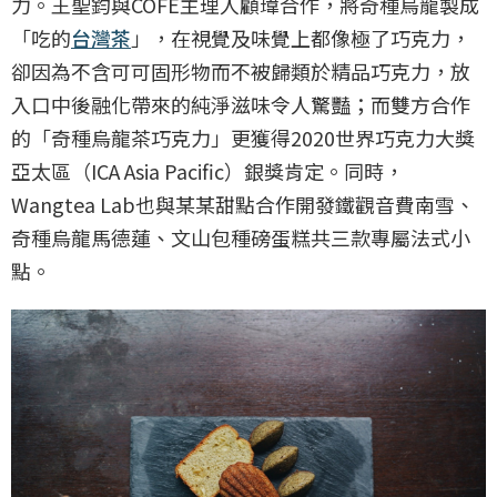
力。王聖鈞與COFE主理人顧瑋合作，將奇種烏龍製成
「吃的
台灣茶
」，在視覺及味覺上都像極了巧克力，
卻因為不含可可固形物而不被歸類於精品巧克力，放
入口中後融化帶來的純淨滋味令人驚豔；而雙方合作
的「奇種烏龍茶巧克力」更獲得2020世界巧克力大獎
亞太區（ICA Asia Pacific）銀獎肯定。同時，
Wangtea Lab也與某某甜點合作開發鐵觀音費南雪、
奇種烏龍馬德蓮、文山包種磅蛋糕共三款專屬法式小
點。