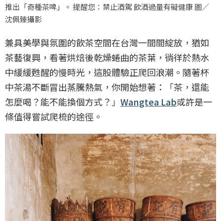
推出「奇種茶啤」。 提醒您：禁止酒駕 飲酒過量有礙健康 圖／
沈佩臻攝影
兼具美學與氛圍的飲茶空間在台灣一間間綻放，猶如
茶藝復興，看著烘焙後乾燥蜷曲的茶葉，徜徉於熱水
中緩緩甦醒的慢時光，這股體驗正爬回浪潮。隨著杯
中茶湯不斷冒出蒸騰熱氣，你開始想著：「茶，還能
怎麼喝？能不能換個方式？」
Wangtea Lab
或許是一
條值得嘗試爬梳的途徑。