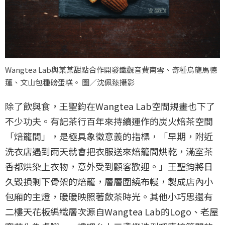
Wangtea Lab與某某甜點合作開發鐵觀音費南雪、奇種烏龍馬德
蓮、文山包種磅蛋糕。 圖／沈佩臻攝影
除了飲與食，王聖鈞在Wangtea Lab空間規畫也下了
不少功夫。有記茶行百年來持續運作的炭火焙茶空間
「焙籠間」，是極具象徵意義的指標，「早期，附近
洗衣店遇到雨天就會把衣服送來焙籠間烘乾，滿室茶
香都烘染上衣物，意外受到顧客歡迎。」王聖鈞將日
久毀損剩下骨架的焙籠，層層圍繞布幔，製成店內小
包廂的主燈，暖暖映照著飲茶時光。其他小巧思還有
二樓天花板編織層次源自Wangtea Lab的Logo、老屋