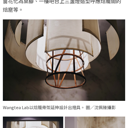
窗花化為桌腳、一樓吧台上三盞燈造型呼應焙籠間的
焙窟等。
Wangtea Lab以焙籠骨架延伸設計出燈具。 圖／沈佩臻攝影