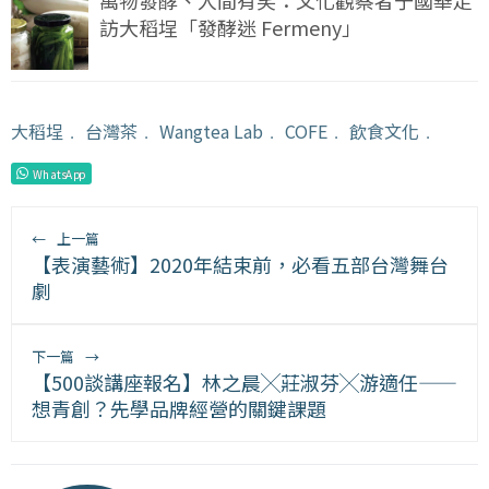
萬物發酵、人間有笑：文化觀察者于國華走
訪大稻埕「發酵迷 Fermeny」
大稻埕
﹒
台灣茶
﹒
Wangtea Lab
﹒
COFE
﹒
飲食文化
﹒
WhatsApp
←
上一篇
【表演藝術】2020年結束前，必看五部台灣舞台
劇
下一篇
→
【500談講座報名】林之晨╳莊淑芬╳游適任——
想青創？先學品牌經營的關鍵課題