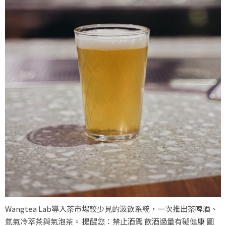
Wangtea Lab導入茶市場較少見的汲飲系統，一次推出茶啤酒、
氮氣冷萃茶與氣泡茶。 提醒您：禁止酒駕 飲酒過量有礙健康 圖