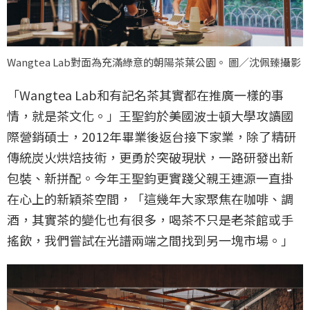
Wangtea Lab對面為充滿綠意的朝陽茶葉公園。 圖／沈佩臻攝影
「Wangtea Lab和有記名茶其實都在推廣一樣的事
情，就是茶文化。」王聖鈞於美國波士頓大學攻讀國
際營銷碩士，2012年畢業後返台接下家業，除了精研
傳統炭火烘焙技術，更勇於突破現狀，一路研發出新
包裝、新拼配。今年王聖鈞更實踐父親王連源一直掛
在心上的新穎茶空間，「這幾年大家聚焦在咖啡、調
酒，其實茶的變化也有很多，喝茶不只是老茶館或手
搖飲，我們嘗試在光譜兩端之間找到另一塊市場。」