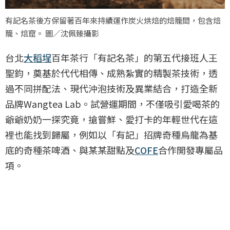
有記名茶後方保留著百年來持續運作炭火烘焙的焙籠間，包含焙
籠、焙窟。 圖／沈佩臻攝影
台北
大稻埕
百年茶行「有記名茶」的第五代接班人王
聖鈞，奠基於代代相傳、成熟紮實的精製茶技術，透
過不同拼配法、現代沖泡技術及異業結合，打造全新
品牌Wangtea Lab。試營運期間，不僅吸引愛喝茶的
爺爺奶奶一探究竟，搶嘗鮮、愛打卡的年輕世代在這
裡也能找到歸屬，例如以「有記」招牌奇種烏龍為基
底的奇種茶啤酒、與某某甜點及
COFE
合作開發專屬品
項。