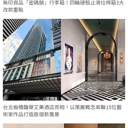
無印良品「密碼鎖」行李箱！四輪硬殼止滑拉桿箱3大
改款重點
台北板橋馥華艾美酒店亮相！以策展概念串聯15位藝
術家作品打造旅宿新風景