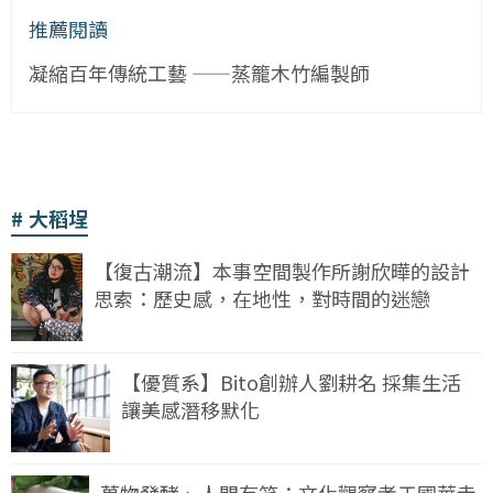
推薦閱讀
凝縮百年傳統工藝 ——蒸籠木竹編製師
大稻埕
【復古潮流】本事空間製作所謝欣曄的設計
思索：歷史感，在地性，對時間的迷戀
【優質系】Bito創辦人劉耕名 採集生活
讓美感潛移默化