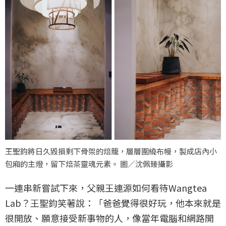
王聖鈞將日久毀損剩下骨架的焙籠，層層圍繞布幔，製成店內小
包廂的主燈，留下焙茶靈魂元素。 圖／沈佩臻攝影
一連串新嘗試下來，父親王連源如何看待Wangtea
Lab？王聖鈞笑著說：「爸爸覺得很好玩，他本來就是
很開放、願意接受新事物的人，像當年電腦和網路開