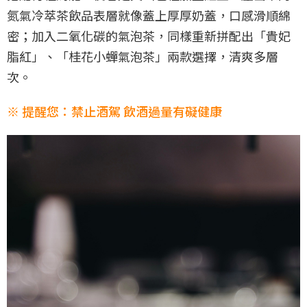
氮氣冷萃茶飲品表層就像蓋上厚厚奶蓋，口感滑順綿
密；加入二氧化碳的氣泡茶，同樣重新拼配出「貴妃
脂紅」、「桂花小蟬氣泡茶」兩款選擇，清爽多層
次。
※ 提醒您：禁止酒駕 飲酒過量有礙健康