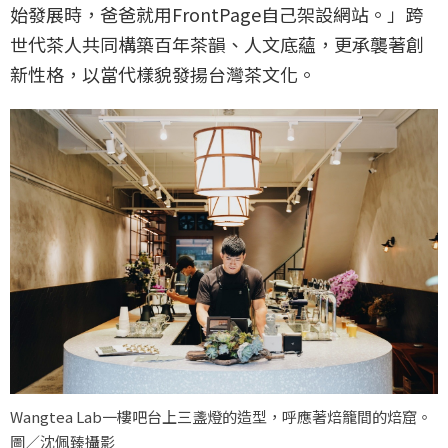
始發展時，爸爸就用FrontPage自己架設網站。」跨
世代茶人共同構築百年茶韻、人文底蘊，更承襲著創
新性格，以當代樣貌發揚台灣茶文化。
Wangtea Lab一樓吧台上三盞燈的造型，呼應著焙籠間的焙窟。
圖／沈佩臻攝影