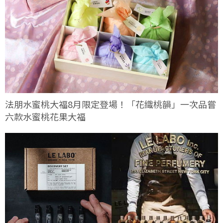
法朋水蜜桃大福8月限定登場！「花織桃韻」一次品嘗
六款水蜜桃花果大福