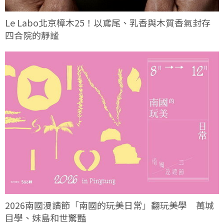
Le Labo北京樟木25！以鳶尾、乳香與木質香氣封存
四合院的靜謐
2026南國漫讀節「南國的玩美日常」翻玩美學 萬城
目學、妹島和世驚豔