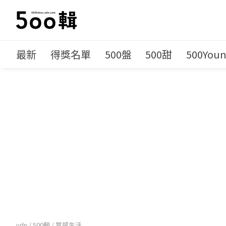
最新
得獎名單
500盤
500甜
500You
udn
/
500輯
/
質感生活