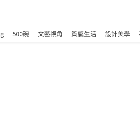
ng
500碗
文藝視角
質感生活
設計美學