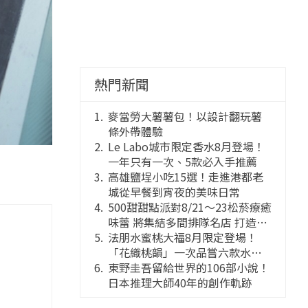
熱門新聞
麥當勞大薯薯包！以設計翻玩薯
條外帶體驗
Le Labo城市限定香水8月登場！
一年只有一次、5款必入手推薦
高雄鹽埕小吃15選！走進港都老
城從早餐到宵夜的美味日常
500甜甜點派對8/21～23松菸療癒
味蕾 將集結多間排隊名店 打造靈
感創意的舞台
法朋水蜜桃大福8月限定登場！
「花織桃韻」一次品嘗六款水蜜
桃花果大福
東野圭吾留給世界的106部小說！
日本推理大師40年的創作軌跡