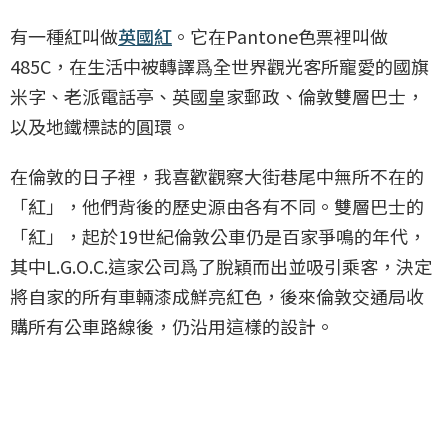
有一種紅叫做
英國紅
。它在Pantone色票裡叫做
485C，在生活中被轉譯爲全世界觀光客所寵愛的國旗
米字、老派電話亭、英國皇家郵政、倫敦雙層巴士，
以及地鐵標誌的圓環。
在倫敦的日子裡，我喜歡觀察大街巷尾中無所不在的
「紅」，他們背後的歷史源由各有不同。雙層巴士的
「紅」，起於19世紀倫敦公車仍是百家爭鳴的年代，
其中L.G.O.C.這家公司爲了脫穎而出並吸引乘客，決定
將自家的所有車輛漆成鮮亮紅色，後來倫敦交通局收
購所有公車路線後，仍沿用這樣的設計。