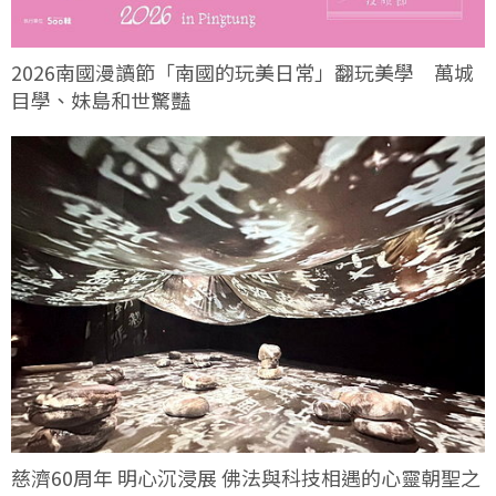
2026南國漫讀節「南國的玩美日常」翻玩美學 萬城
目學、妹島和世驚豔
慈濟60周年 明心沉浸展 佛法與科技相遇的心靈朝聖之