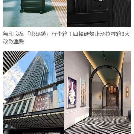
無印良品「密碼鎖」行李箱！四輪硬殼止滑拉桿箱3大
改款重點