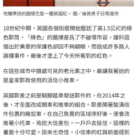
地鐵標誌的圓環也是一種英國紅。 圖／倫敦男子日常提供
18世紀中期，英國各個街道開始豎起了高1.5公尺的綠
色郵筒，「綠色」的選擇是爲了不破壞市容，誰料這
個出於美意的保護色卻因不夠顯眼，而造成許多路人
誤撞事件，最後才塗上了今天所看到的紅色。
在這些城市中隨處可見的老元素之中，最讓我著迷的
是皇家郵政使用的派信小推車。
英國郵差之前是騎腳踏車發送郵件的，在2014年之
後，才全面改成開車和推車的組合。郵差開著裝滿信
件包裹的廂型車，在自己負責的區域停好後，便會改
推著小托車、背起大信差包，一戶戶去投信，這樣的
畫面十分可愛。說來也奇怪，小信車的紅與前面提到