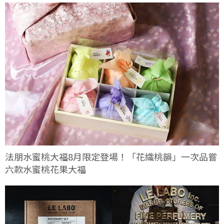
法朋水蜜桃大福8月限定登場！「花織桃韻」一次品嘗
六款水蜜桃花果大福