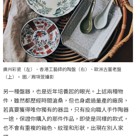
廣州彩瓷（左）、香港工藝師的陶盤（右）、歐洲古董老盤
（上）。 圖／周項萱攝影
另一種盤器，也是近年培養起的眼光。上述兩種物
件，雖然都歷經時間滄桑，但也身處過量產的廠房，
若真要獲得唯你獨有的器皿，只有投向職人手作陶器
一途，保證你購入的那件作品，即使是同樣的款式，
也不會有重複的釉色、紋理和形狀，出現在別人家