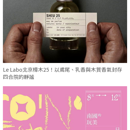
Le Labo北京樟木25！以鳶尾、乳香與木質香氣封存
四合院的靜謐