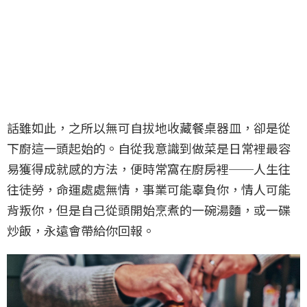
話雖如此，之所以無可自拔地收藏餐桌器皿，卻是從
下廚這一頭起始的。自從我意識到做菜是日常裡最容
易獲得成就感的方法，便時常窩在廚房裡──人生往
往徒勞，命運處處無情，事業可能辜負你，情人可能
背叛你，但是自己從頭開始烹煮的一碗湯麵，或一碟
炒飯，永遠會帶給你回報。