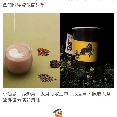
西門町摩登夜間鬼祭
小仙島「渡奶茶」鬼月限定上市！以艾草、陳皮入茶
演繹漢方清新風味