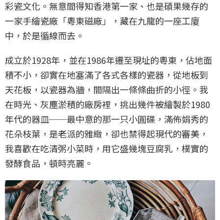
彩瓷文化。無意間得知香港第一家、也是碩果幾存的
一家手繪瓷廠「粵東磁廠」，藏在九龍的一座工廈
中，於是循線而去。
成立於1928年，並在1986年遷至現址的粵東，佔地面
積不小，卻實在地塞滿了各式各樣的瓷器，從地板到
天花板，以瓷器為牆，間隔出一條條曲折的小徑。我
在時光、灰塵淤積的廠房裡，挑出幾件被繪製於1980
年代的器皿──最中意的那一只小圓碟，滿佈娟秀的
花朵枝葉，是老派的雅緻，卻也禁得起現代的審美，
我喜歡在吃清粥小菜時，用它盛幾塊豆腐乳，樸實的
發酵食品，頓時亮麗。