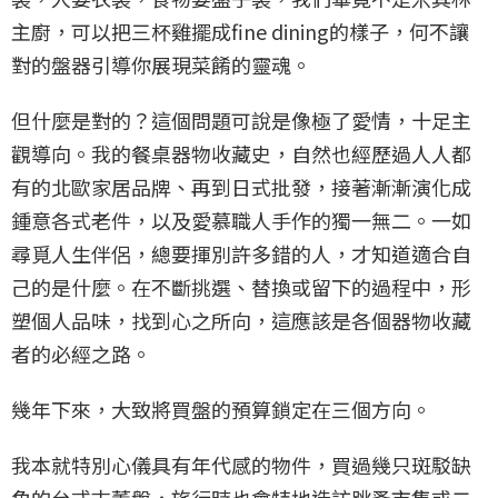
主廚，可以把三杯雞擺成fine dining的樣子，何不讓
對的盤器引導你展現菜餚的靈魂。
但什麼是對的？這個問題可說是像極了愛情，十足主
觀導向。我的餐桌器物收藏史，自然也經歷過人人都
有的北歐家居品牌、再到日式批發，接著漸漸演化成
鍾意各式老件，以及愛慕職人手作的獨一無二。一如
尋覓人生伴侶，總要揮別許多錯的人，才知道適合自
己的是什麼。在不斷挑選、替換或留下的過程中，形
塑個人品味，找到心之所向，這應該是各個器物收藏
者的必經之路。
幾年下來，大致將買盤的預算鎖定在三個方向。
我本就特別心儀具有年代感的物件，買過幾只斑駁缺
角的台式古董盤，旅行時也會特地造訪跳蚤市集或二