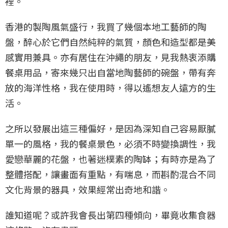
裡。
香港的製陶風氣盛行，我買了幾個本地工藝師的陶
盤，醉心於它們自然純粹的氣質，顏色和造型都是美
感實用兼具。亦有居住在沖繩的朋友，見我熱衷添購
餐桌用品，寄來幾只出自當地陶藝師的碗盤，帶有奔
放的海洋性格，我在使用時，得以遙想友人遠方的生
活。
之所以發展出這三種偏好，是因為深知自己容易厭膩
單一的風格，我的餐桌景色，必須不時變換調性，我
愛戀華麗的花盤，也著迷樸素的陶缽；有時亦是為了
整體搭配，讓畫面有重點，有喘息，而斟酌混合不同
文化背景的器具，效果經常出奇地和諧。
誰知道呢？或許我會長出第四種傾向，畢竟收集食器