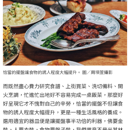
恰當的擺盤讓食物的誘人程度大幅提升。 圖／周項萱攝影
而既然盡心費力研究食譜、上街買菜、洗切備料、開
火烹調，忙進忙出地好不容易完成一桌飯菜，那麼好
好呈現它才不愧對自己的辛勞，恰當的擺盤不但讓食
物的誘人程度大幅提升，更是一種生活風格的養成。
選用適宜的器皿便是讓擺盤事半功倍的利器，佛要金
裝，人要衣裝，食物要盤子裝，我們畢竟不是米其林