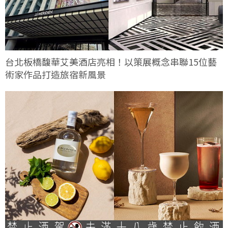
台北板橋馥華艾美酒店亮相！以策展概念串聯15位藝
術家作品打造旅宿新風景