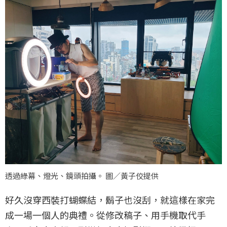
透過綠幕、燈光、鏡頭拍攝。 圖／黃子佼提供
好久沒穿西裝打蝴蝶結，鬍子也沒刮，就這樣在家完
成一場一個人的典禮。從修改稿子、用手機取代手