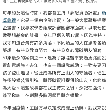
落、正在實現夢想的人，被更多人認識。 圖／黃子佼提供
每年約莫這個時節，我都會主持「夢想資助計畫」
頒
獎典禮
。它是一個由企業出資，向一般大眾募集提案
企畫書，找專家學者組成評審團審核面試，爭取七位
數夢想基金的計畫，今年已邁入第17屆。因為主持，
我才知道台灣有許多角落、不同類型的人在思考各類
夢想，有些為教育努力，有些為身心障礙朋友解套，
印象最深的案例之一，是為了讓陸蟹平安過馬路而設
置創意設施。去年，也有一個讓我感動：一對夫妻因
孩子登山離世，從此成為所有上山人的守護者，催生
許多設備裝置引進，將經驗資料提供給山友，化悲痛
為大愛。這些故事都在我主持完之後，深記在腦海，
甚至邀訪，在創藝多腦河節目將之擴散。
今年因疫情，主辦方早決定改成線上頒獎，對我來說