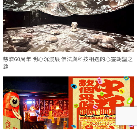
慈濟60周年 明心沉浸展 佛法與科技相遇的心靈朝聖之
路