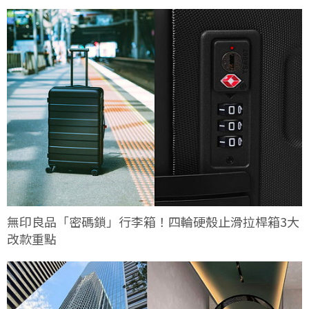
無印良品「密碼鎖」行李箱！四輪硬殼止滑拉桿箱3大
改款重點