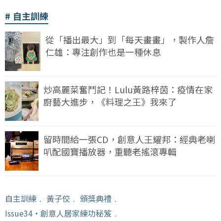
自主訓練
從「播出最大」到「每天畫畫」，製作人詹
仁雄：專注創作也是一種休息
炒高麗菜奮鬥記！Lulu黃路梓茵：疫情在家
廚藝大進步，《料理之王》我來了
留時間給一張CD，創意人王耀邦：經典老喇
叭配國寶播放器，重聽老搖滾專輯
自主訓練
﹒
黃子佼
﹒
頒獎典禮
﹒
Issue34・創意人居家練功秘笈
﹒