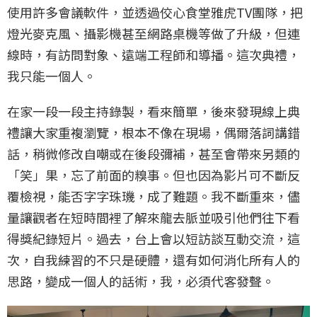
使用許多會議軟件，並透過佼心食堂雅虎TV團隊，把
燈光麥克風、攝影機甚至網路桌機等做了升級，但連
線時，有訪問對象、遠端工程師和導播。這次典禮，
我只能一個人。
在家一段一段主持錄製，看來簡單，後來發現線上典
禮讓大家重複瀏覽，根本不像在現場，偶爾落詞講錯
話，稍微修改自嘲或在後段彌補，甚至會帶來另類的
「笑」果，忘了前面的糗事。但也因為影片可不斷反
覆檢視，能否字字珠璣，成了難題。我不斷重來，儘
量讓觀者在短時間裡了解來龍去脈並吸引他們往下看
得獎紀錄短片。過去，台上會以短訪談互動交流，這
次，自我練習的不只是硬體，還有如何消化所有人的
思路，變成一個人的話術，我，必須代客發聲。