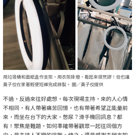
用垃圾桶和面紙盒作支架，用衣架掛燈，看起來很荒謬！但也讓
黃子佼在家著輕便短褲完成錄製。 圖／黃子佼提供
不過，反過來往好處想，每次現場主持，來的人心情
不相同，有人帶著痛苦回憶，也有帶著希望正能量前
來，而坐在台下的大家，憋尿？滑手機回訊息？都
有！聚焦是難題，如何準確帶著觀眾一起往同個方
向，是主持人不變的挑戰。總之，還是感謝主辦方如