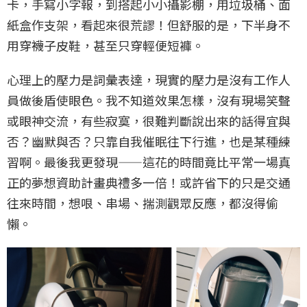
卡，手寫小字報，到搭起小小攝影棚，用垃圾桶、面
紙盒作支架，看起來很荒謬！但舒服的是，下半身不
用穿襪子皮鞋，甚至只穿輕便短褲。
心理上的壓力是詞彙表達，現實的壓力是沒有工作人
員做後盾使眼色。我不知道效果怎樣，沒有現場笑聲
或眼神交流，有些寂寞，很難判斷說出來的話得宜與
否？幽默與否？只靠自我催眠往下行進，也是某種練
習啊。最後我更發現——這花的時間竟比平常一場真
正的夢想資助計畫典禮多一倍！或許省下的只是交通
往來時間，想哏、串場、揣測觀眾反應，都沒得偷
懶。