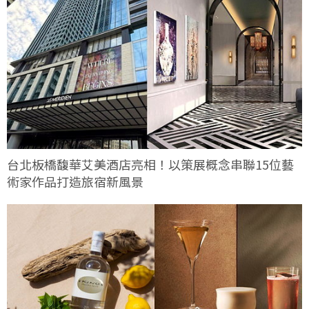
台北板橋馥華艾美酒店亮相！以策展概念串聯15位藝
術家作品打造旅宿新風景