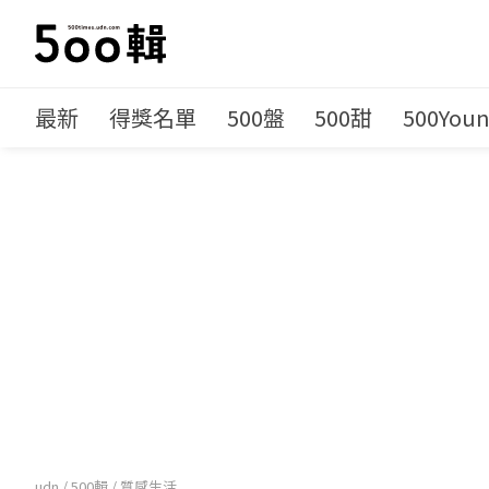
最新
得獎名單
500盤
500甜
500You
udn
/
500輯
/
質感生活