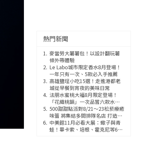
熱門新聞
麥當勞大薯薯包！以設計翻玩薯
條外帶體驗
Le Labo城市限定香水8月登場！
一年只有一次、5款必入手推薦
高雄鹽埕小吃15選！走進港都老
城從早餐到宵夜的美味日常
法朋水蜜桃大福8月限定登場！
「花織桃韻」一次品嘗六款水蜜
桃花果大福
500甜甜點派對8/21～23松菸療癒
味蕾 將集結多間排隊名店 打造靈
感創意的舞台
中美館11月必看大展：蠍子與青
蛙！畢卡索、培根、霍克尼等66
件國巨典藏亮相