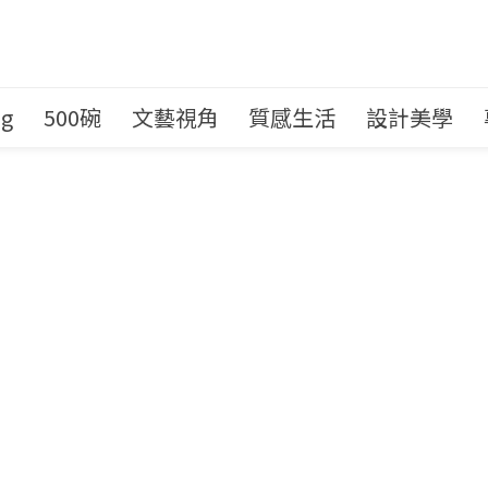
ng
500碗
文藝視角
質感生活
設計美學