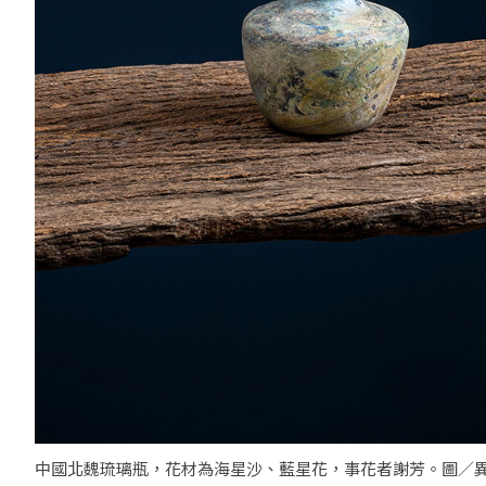
中國北魏琉璃瓶，花材為海星沙、藍星花，事花者謝芳。圖／