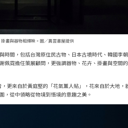
、掛畫與器物相輝映。圖／異雲書屋提供
與時間，包括台灣原住民古物、日本古墳時代、韓國李朝
謝佩霓擔任策展顧問，更強調器物、花卉、掛畫與空間的
諧音，更來自於黃庭堅的「花氣薰人帖」，花來自於大地，
圍，從中領略從物境到悟境的意趣之美。