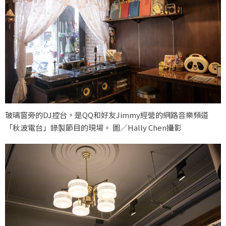
玻璃窗旁的DJ控台，是QQ和好友Jimmy經營的網路音樂頻道
「秋波電台」錄製節目的現場。 圖／Hally Chen攝影