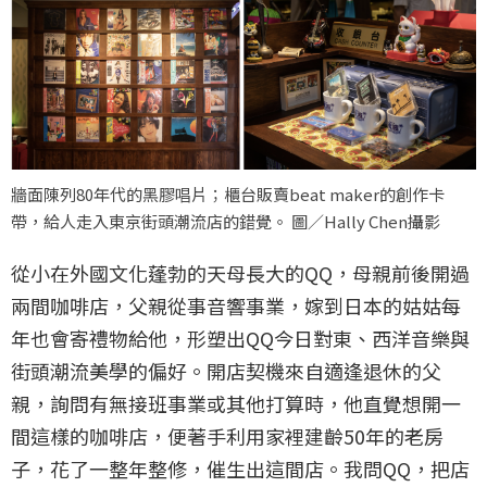
牆面陳列80年代的黑膠唱片；櫃台販賣beat maker的創作卡
帶，給人走入東京街頭潮流店的錯覺。 圖／Hally Chen攝影
從小在外國文化蓬勃的天母長大的QQ，母親前後開過
兩間咖啡店，父親從事音響事業，嫁到日本的姑姑每
年也會寄禮物給他，形塑出QQ今日對東、西洋音樂與
街頭潮流美學的偏好。開店契機來自適逢退休的父
親，詢問有無接班事業或其他打算時，他直覺想開一
間這樣的咖啡店，便著手利用家裡建齡50年的老房
子，花了一整年整修，催生出這間店。我問QQ，把店