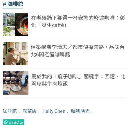
咖啡館
在老磚牆下獲得一杯安憩的廢墟咖啡：彰
化「炎生caffè」
建築學者李清志／都市偵探帶路，品味台
北6間老屋咖啡館
屬於我的「瘦子咖啡」關鍵字：回憶、比
莉珍與牛肉燴飯
咖啡館
﹒
喫茶店
﹒
Hally Chen
﹒
咖啡時光
﹒
WhatsApp