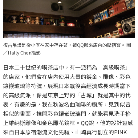
復古吊燈是從小就在家中存在著，被QQ搬來店內的壓箱寶。 圖
／Hally Chen攝影
日本二十世紀的喫茶店中，有一派稱為「高級喫茶」
的店家，他們會在店內使用大量的鍍金、雕像、彩色
鑲嵌玻璃等符號，展現日本戰後高經濟成長時期當下
的高級氣派，像是東京上野的「古城」就是其中的代
表。有趣的是，我在秋波名曲珈琲的廁所，見到似曾
相似的畫面。推開彩色鑲嵌玻璃門，就能看見洗手枱
上維納斯雕像和金色雕花鏡框。QQ說，他的設計靈感
來自日本原宿潮流文化先驅、山崎真行創立的PINK