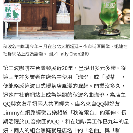
秋波名曲珈琲今年三月在台北大稻埕延三夜市街區開業，迅速在
社群網站上成為話題。 圖／Hally Chen攝影
第三波咖啡在台灣發展近20年，呈現出多元多樣。從
這兩年許多業者在店名中使用「珈琲」或「喫茶」，
便能略感這波日式喫茶店風潮的崛起。開業沒多久，
迅速在社群網站上成為話題的秋波名曲珈琲，為店主
QQ與女友星妍兩人共同經營。店名來自QQ與好友
Jimmy在網路經營音樂頻道「秋波電台」的延伸。長
期活躍於DJ音樂圈的QQ，和在咖啡業工作已九年的星
妍，兩人的組合無疑就是店名中的「名曲」與「咖