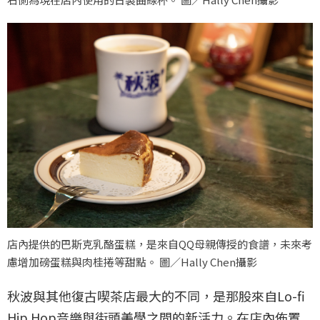
店內提供的巴斯克乳酪蛋糕，是來自QQ母親傳授的食譜，未來考
慮增加磅蛋糕與肉桂捲等甜點。 圖／Hally Chen攝影
秋波與其他復古喫茶店最大的不同，是那股來自Lo-fi
Hip Hop音樂與街頭美學之間的新活力。在店內佈置