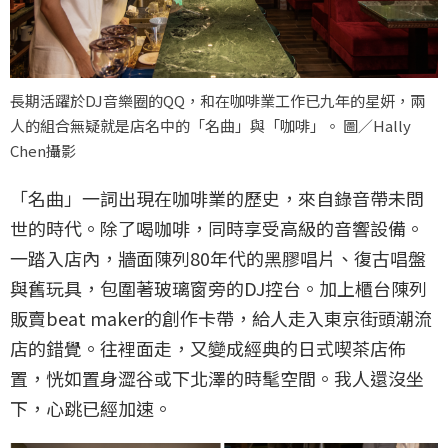
長期活躍於DJ音樂圈的QQ，和在咖啡業工作已九年的星妍，兩
人的組合無疑就是店名中的「名曲」與「咖啡」。 圖／Hally
Chen攝影
「名曲」一詞出現在咖啡業的歷史，來自錄音帶未問
世的時代。除了喝咖啡，同時享受高級的音響設備。
一踏入店內，牆面陳列80年代的黑膠唱片、復古唱盤
與舊玩具，包圍著玻璃窗旁的DJ控台。加上櫃台陳列
販賣beat maker的創作卡帶，給人走入東京街頭潮流
店的錯覺。往裡面走，又變成經典的日式喫茶店佈
置，恍如置身澀谷或下北澤的時髦空間。我人還沒坐
下，心跳已經加速。