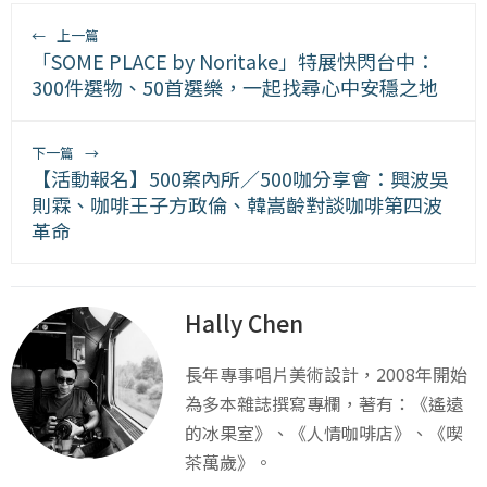
←
上一篇
「SOME PLACE by Noritake」特展快閃台中：
300件選物、50首選樂，一起找尋心中安穩之地
下一篇
→
【活動報名】500案內所／500咖分享會：興波吳
則霖、咖啡王子方政倫、韓嵩齡對談咖啡第四波
革命
Hally Chen
長年專事唱片美術設計，2008年開始
為多本雜誌撰寫專欄，著有：《遙遠
的冰果室》、《人情咖啡店》、《喫
茶萬歲》。