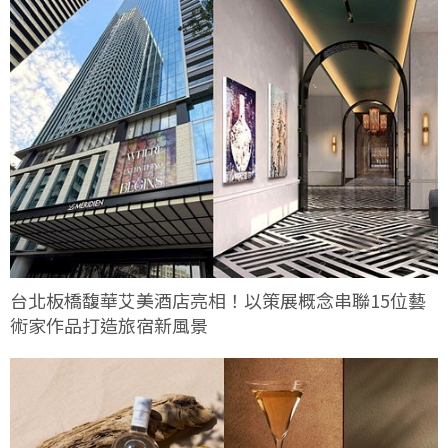
台北板橋馥華艾美酒店亮相！以策展概念串聯15位藝
術家作品打造旅宿新風景