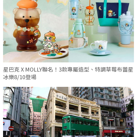
星巴克 X MOLLY聯名！3款專屬造型、特調草莓布蕾星
冰樂8/10登場