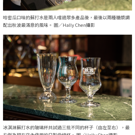
哈密瓜口味的蘇打水是兩人嚐過眾多產品後，最後以兩種糖漿調
配出秋波最滿意的風味。 圖／Hally Chen攝影
冰淇淋蘇打水的玻璃杯共試過三批不同的杯子（由左至右），最
右側為現在店內使用的日製曲線杯。 圖／Hally Chen攝影