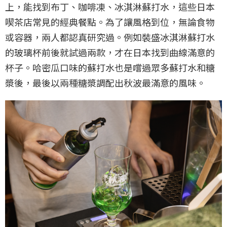
上，能找到布丁、咖啡凍、冰淇淋蘇打水，這些日本
喫茶店常見的經典餐點。為了讓風格到位，無論食物
或容器，兩人都認真研究過。例如裝盛冰淇淋蘇打水
的玻璃杯前後就試過兩款，才在日本找到曲線滿意的
杯子。哈密瓜口味的蘇打水也是嚐過眾多蘇打水和糖
漿後，最後以兩種糖漿調配出秋波最滿意的風味。