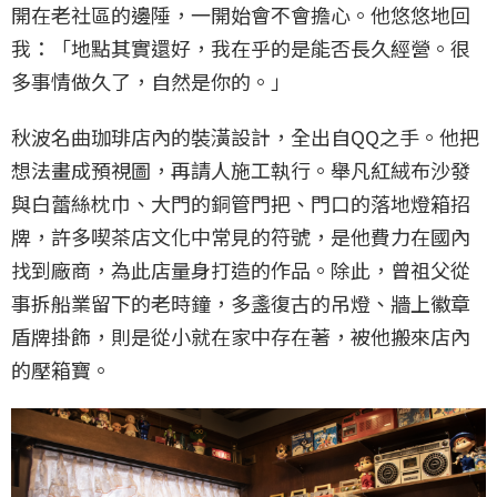
開在老社區的邊陲，一開始會不會擔心。他悠悠地回
我：「地點其實還好，我在乎的是能否長久經營。很
多事情做久了，自然是你的。」
秋波名曲珈琲店內的裝潢設計，全出自QQ之手。他把
想法畫成預視圖，再請人施工執行。舉凡紅絨布沙發
與白蕾絲枕巾、大門的銅管門把、門口的落地燈箱招
牌，許多喫茶店文化中常見的符號，是他費力在國內
找到廠商，為此店量身打造的作品。除此，曾祖父從
事拆船業留下的老時鐘，多盞復古的吊燈、牆上徽章
盾牌掛飾，則是從小就在家中存在著，被他搬來店內
的壓箱寶。