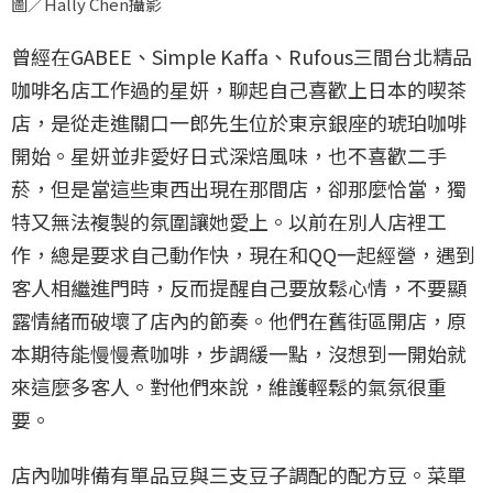
圖／Hally Chen攝影
曾經在GABEE、Simple Kaffa、Rufous三間台北精品
咖啡名店工作過的星妍，聊起自己喜歡上日本的喫茶
店，是從走進關口一郎先生位於東京銀座的琥珀咖啡
開始。星妍並非愛好日式深焙風味，也不喜歡二手
菸，但是當這些東西出現在那間店，卻那麼恰當，獨
特又無法複製的氛圍讓她愛上。以前在別人店裡工
作，總是要求自己動作快，現在和QQ一起經營，遇到
客人相繼進門時，反而提醒自己要放鬆心情，不要顯
露情緒而破壞了店內的節奏。他們在舊街區開店，原
本期待能慢慢煮咖啡，步調緩一點，沒想到一開始就
來這麼多客人。對他們來說，維護輕鬆的氣氛很重
要。
店內咖啡備有單品豆與三支豆子調配的配方豆。菜單