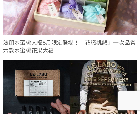
法朋水蜜桃大福8月限定登場！「花織桃韻」一次品嘗
六款水蜜桃花果大福