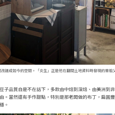
改建成如今的空間。「炎生」正是他在翻閱土地資料時發現的曾祖父
豆子品質自是不在話下，多款由中焙到深焙、由美洲到非
由。當然還有手作甜點，特別是那老闆做的布丁，扁圓豐
穩。