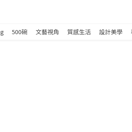
ng
500碗
文藝視角
質感生活
設計美學