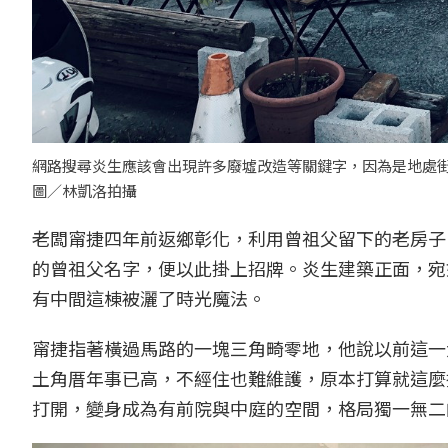
網路搜尋炎生應該會出現許多廢墟改造等關鍵字，因為是地處
圖／林凱洛拍攝
老闆甯捷四年前返鄉彰化，利用曾祖父留下的老房子
的曾祖父名字，便以此掛上招牌。炎生建築正面，宛
有中間這棟被灑了時光魔法。
甯捷指著橫過馬路的一塊三角畸零地，他說以前這一
土角厝年事已高，不經住也難維護，原本打算就這麼
打開，變身成為有前院與中庭的空間，格局獨一無二