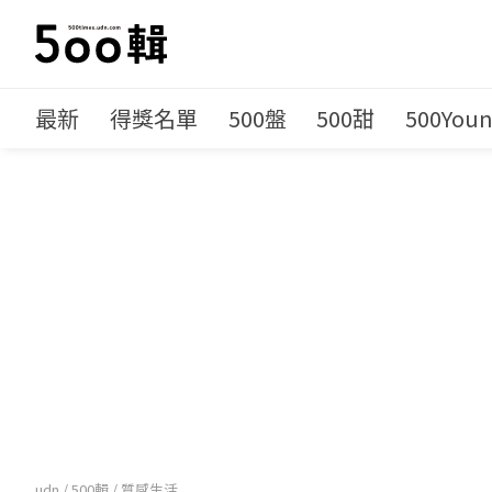
最新
得獎名單
500盤
500甜
500You
udn
/
500輯
/
質感生活