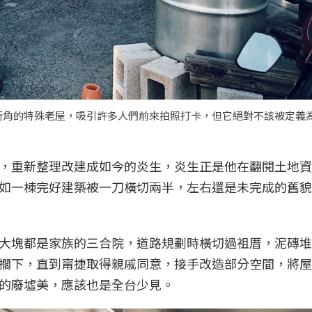
街角的特殊老屋，吸引許多人們前來拍照打卡，但它絕對不該被定義
，重新整理改建成如今的炎生，炎生正是他在翻閱土地資
如一棟完好建築被一刀橫切兩半，左右還是未完成的舊貌
大塊都是家族的三合院，道路規劃時橫切過祖厝，泥磚堆
擱下，直到甯捷取得親戚同意，接手改造部分空間，將屋
的廢墟美，應該也是全台少見。