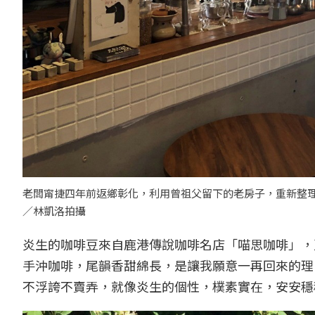
老闆甯捷四年前返鄉彰化，利用曾祖父留下的老房子，重新整理
／林凱洛拍攝
炎生的咖啡豆來自鹿港傳說咖啡名店「喵思咖啡」，
手沖咖啡，尾韻香甜綿長，是讓我願意一再回來的理
不浮誇不賣弄，就像炎生的個性，樸素實在，安安穩