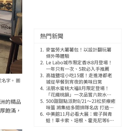
熱門新聞
麥當勞大薯薯包！以設計翻玩薯
條外帶體驗
Le Labo城市限定香水8月登場！
一年只有一次、5款必入手推薦
高雄鹽埕小吃15選！走進港都老
名字。 圖
城從早餐到宵夜的美味日常
法朋水蜜桃大福8月限定登場！
「花織桃韻」一次品嘗六款水蜜
桃花果大福
500甜甜點派對8/21～23松菸療癒
洲的精品
味蕾 將集結多間排隊名店 打造靈
厚飽滿，
感創意的舞台
中美館11月必看大展：蠍子與青
蛙！畢卡索、培根、霍克尼等66
件國巨典藏亮相