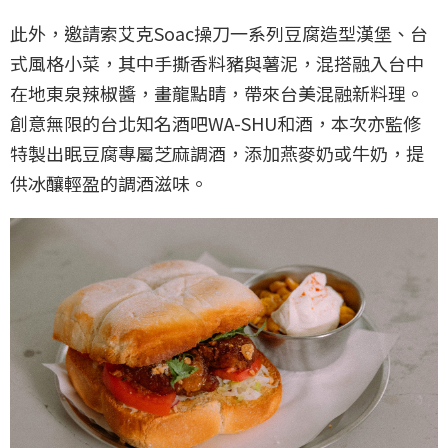
此外，邀請索艾克Soac操刀一系列豆腐造型漢堡、台
式風格小菜，其中手撕香料豬與薯泥，混搭融入台中
在地東泉辣椒醬，畫龍點睛，帶來台美混融新料理。
創意無限的台北知名酒吧WA-SHU和酒，本次亦監修
特製出眠豆腐專屬芝麻調酒，添加燕麥奶或牛奶，提
供冰釀輕盈的調酒滋味。