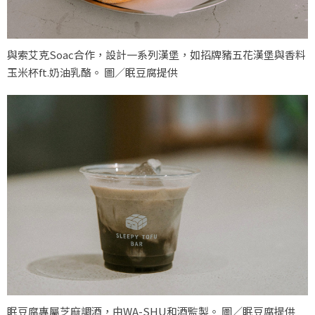
與索艾克Soac合作，設計一系列漢堡，如招牌豬五花漢堡與香料
玉米杯ft.奶油乳酪。 圖／眠豆腐提供
眠豆腐專屬芝麻調酒，由WA-SHU和酒監製。 圖／眠豆腐提供