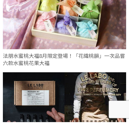
法朋水蜜桃大福8月限定登場！「花織桃韻」一次品嘗
六款水蜜桃花果大福