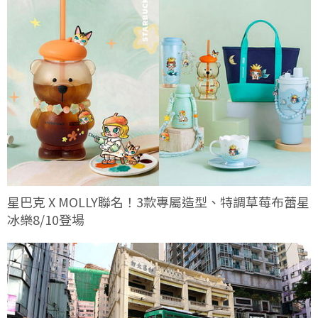
星巴克 X MOLLY聯名！3款專屬造型、特調草莓布蕾星
冰樂8/10登場