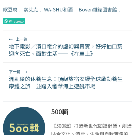
眠豆腐
﹒
索艾克
﹒
WA-SHU和酒
﹒
Boven雜誌圖書館
﹒
WhatsApp
←
上一篇
地下電影／濱口竜介的虛幻與真實，好好抽口菸
迎向死亡、面對生活——《在車上》
下一篇
→
混亂後的休養生息：頂級旅宿安縵全球啟動養生
康體之旅 並踏入奢華海上遊艇市場
500輯
《500輯》打造新世代閱讀倡議，創造
貼合文化、消費、生活與自我實踐的