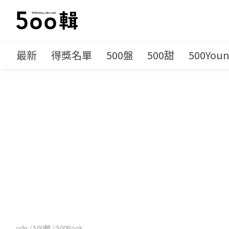
最新
得獎名單
500盤
500甜
500You
udn
/
500輯
/
500Book