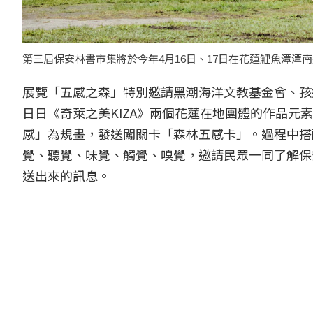
第三屆保安林書市集將於今年4月16日、17日在花蓮鯉魚潭潭
展覽「五感之森」特別邀請黑潮海洋文教基金會、孩
日日《奇萊之美KIZA》兩個花蓮在地團體的作品
感」為規畫，發送闖關卡「森林五感卡」。過程中搭
覺、聽覺、味覺、觸覺、嗅覺，邀請民眾一同了解保
送出來的訊息。