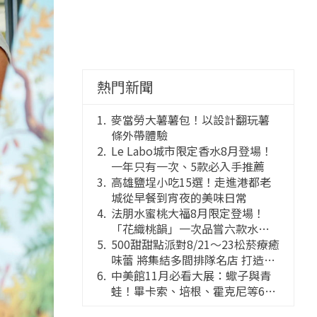
熱門新聞
麥當勞大薯薯包！以設計翻玩薯
條外帶體驗
Le Labo城市限定香水8月登場！
一年只有一次、5款必入手推薦
高雄鹽埕小吃15選！走進港都老
城從早餐到宵夜的美味日常
法朋水蜜桃大福8月限定登場！
「花織桃韻」一次品嘗六款水蜜
桃花果大福
500甜甜點派對8/21～23松菸療癒
味蕾 將集結多間排隊名店 打造靈
感創意的舞台
中美館11月必看大展：蠍子與青
蛙！畢卡索、培根、霍克尼等66
件國巨典藏亮相