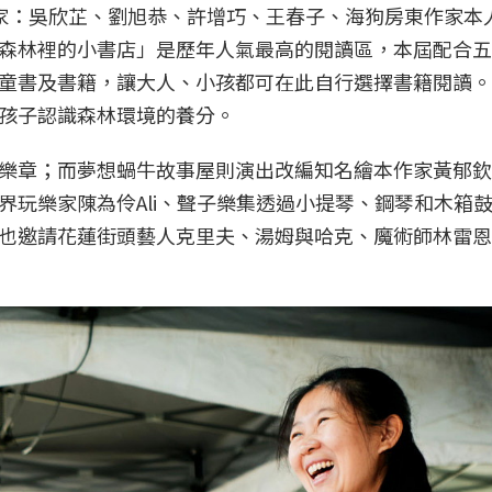
家：吳欣芷、劉旭恭、許增巧、王春子、海狗房東作家本
森林裡的小書店」是歷年人氣最高的閱讀區，本屆配合五
童書及書籍，讓大人、小孩都可在此自行選擇書籍閱讀。
孩子認識森林環境的養分。
樂章；而夢想蝸牛故事屋則演出改編知名繪本作家黃郁欽
界玩樂家陳為伶Ali、聲子樂集透過小提琴、鋼琴和木箱
也邀請花蓮街頭藝人克里夫、湯姆與哈克、魔術師林雷恩