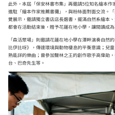
此外，本屆「保安林書市集」再邀請5位知名繪本作
進駐「繪本作家推薦書攤」，與粉絲面對面交流。「
覺展示，邀請獨立書店店長選書，擺滿自然系繪本、
都會在活動結束後，贈予花蓮在地小學，讓閱讀成為
「森活聚場」則邀請花蓮在地小學在潭畔演奏自然的
比伊比呀》，傳達環境與動物棲息的平衡意識；兒童
熟能詳的樂曲；曾參加聲林之王的創作歌手高偉勛，
台、巴奇先生等。