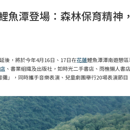
蓮鯉魚潭登場：森林保育精神
延後，將於今年4月16日、17日在
花蓮
鯉魚潭潭南遊憩區
店
、書業組織及出版社，如時光二手書店、雨樵懶人書
書攤」，同時攜手音樂表演、兒童劇團舉行20場表演節目