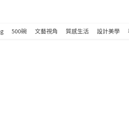
ng
500碗
文藝視角
質感生活
設計美學