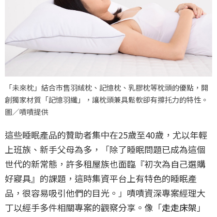
「未來枕」結合市售羽絨枕、記憶枕、乳膠枕等枕頭的優點，開
創獨家材質「記憶羽纖」，讓枕頭兼具鬆軟卻有撐托力的特性。
圖／嘖嘖提供
這些睡眠產品的贊助者集中在25歲至40歲，尤以年輕
上班族、新手父母為多，「除了睡眠問題已成為這個
世代的新常態，許多租屋族也面臨『初次為自己選購
好寢具』的課題，這時集資平台上有特色的睡眠產
品，很容易吸引他們的目光。」嘖嘖資深專案經理大
丁以經手多件相關專案的觀察分享。像「
走走床架
」