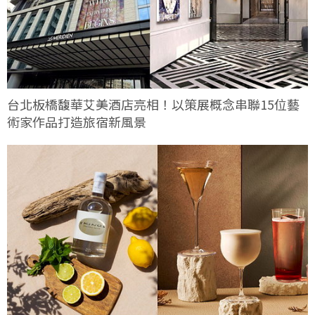
台北板橋馥華艾美酒店亮相！以策展概念串聯15位藝
術家作品打造旅宿新風景