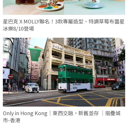
星巴克 X MOLLY聯名！3款專屬造型、特調草莓布蕾星
冰樂8/10登場
Only in Hong Kong｜東西交融，新舊並存 ｜摺疊城
市-香港