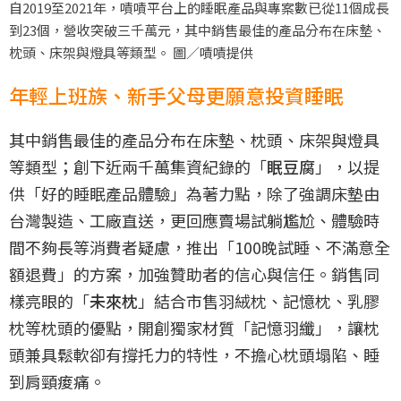
自2019至2021年，嘖嘖平台上的睡眠產品與專案數已從11個成長
到23個，營收突破三千萬元，其中銷售最佳的產品分布在床墊、
枕頭、床架與燈具等類型。 圖／嘖嘖提供
年輕上班族、新手父母更願意投資睡眠
其中銷售最佳的產品分布在床墊、枕頭、床架與燈具
等類型；創下近兩千萬集資紀錄的「
眠豆腐
」，以提
供「好的睡眠產品體驗」為著力點，除了強調床墊由
台灣製造、工廠直送，更回應賣場試躺尷尬、體驗時
間不夠長等消費者疑慮，推出「100晚試睡、不滿意全
額退費」的方案，加強贊助者的信心與信任。銷售同
樣亮眼的「
未來枕
」結合市售羽絨枕、記憶枕、乳膠
枕等枕頭的優點，開創獨家材質「記憶羽纖」，讓枕
頭兼具鬆軟卻有撐托力的特性，不擔心枕頭塌陷、睡
到肩頸痠痛。