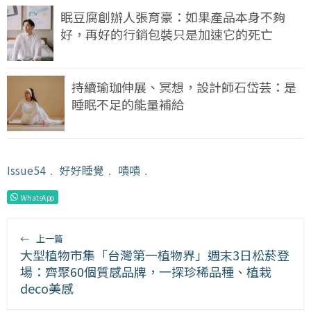
眠豆腐創辦人張育豪：如果產品本身不夠
好，再好的行銷包裝只是加速它的死亡
持續瑜珈伸展、冥想，設計師石岱芸：是
睡眠不足的能量補給
Issue54
﹒
好好睡覺
﹒
嘖嘖
﹒
WhatsApp
←
上一篇
大型植物市集「台灣第一植物界」週末3日松菸登
場：齊聚60個質感品牌，一探珍稀品種、植栽
deco美感